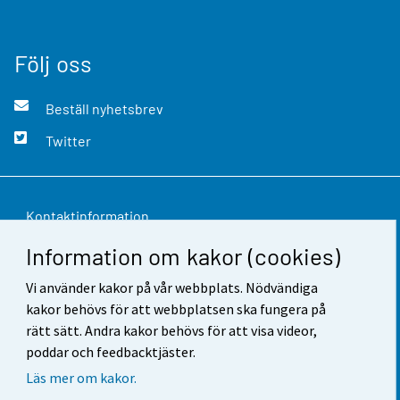
Följ oss
Beställ nyhetsbrev
Twitter
Kontaktinformation
Information om kakor (cookies)
Respons
Vi använder kakor på vår webbplats. Nödvändiga
Användarvillkor
kakor behövs för att webbplatsen ska fungera på
Dataskydd
rätt sätt. Andra kakor behövs för att visa videor,
poddar och feedbacktjäster.
Tillgänglighet
Läs mer om kakor.
Information om webbplatsen