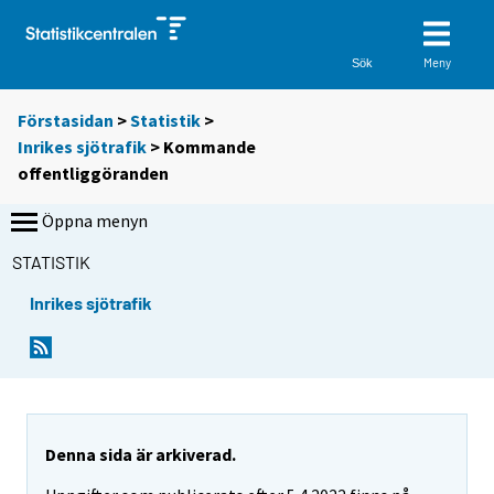
Meny
Sök
Förstasidan
>
Statistik
>
Inrikes sjötrafik
> Kommande
offentliggöranden
Öppna menyn
STATISTIK
Inrikes sjötrafik
Denna sida är arkiverad.