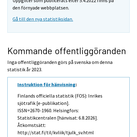
Uppgifter som publicerats efter 5.4.2022 finns på
den förnyade webbplatsen.
Gå till den nya statistiksidan.
Kommande offentliggöranden
Inga offentliggöranden görs på svenska om denna
statistik år 2023.
Instruktion för hänvisning
:
Finlands officiella statistik (FOS): Inrikes
sjötrafik [e-publikation].
ISSN=2670-1960. Helsingfors:
Statistikcentralen [hänvisat: 6.8.2026].
Åtkomstsätt:
http://stat.fi/til/kvliik/tjulk_sv.html