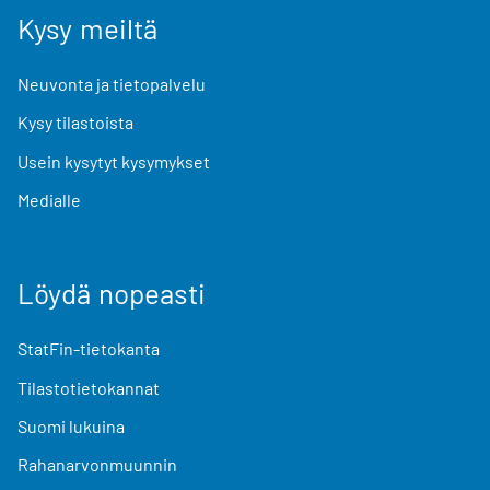
Kysy meiltä
Neuvonta ja tietopalvelu
Kysy tilastoista
Usein kysytyt kysymykset
Medialle
Löydä nopeasti
StatFin-tietokanta
Tilastotietokannat
Suomi lukuina
Rahanarvonmuunnin