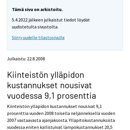
r
r
y
y
Tämä sivu on arkistoitu.
t
t
5.4.2022 jälkeen julkaistut tiedot löydät
t
t
o
o
uudistetulta sivustolta.
i
i
Siirry uudelle tilastosivulle
s
s
e
e
e
e
n
n
Julkaistu: 22.8.2008
p
p
a
a
Kiinteistön ylläpidon
l
l
v
v
kustannukset nousivat
e
e
l
l
vuodessa 9,1 prosenttia
u
u
u
u
Kiinteistön ylläpidon kustannukset nousivat 9,1
n
n
prosenttia vuoden 2008 toisella neljänneksellä vuoden
.
.
2007 vastaavasta ajanjaksosta. Ylläpitokustannuksista
vuodessa eniten kallistuivat lämpökustannukset 20,5