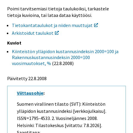
Poimi tarvitsemiasi tietoja taulukoiksi, tarkastele
tietoja kuvioina, tai lataa dataa käyttöösi.
Tietokantataulukot ja niiden muuttujat
Arkistoidut taulukot
Kuviot
Kiinteistön ylläpidon kustannusindeksin 2000=100 ja
Rakennuskustannusindeksin 2000=100
vuosimuutokset, %
(22.8.2008)
Päivitetty
22.8.2008
Viittausohje
:
Suomen virallinen tilasto (SVT): Kiinteistön
ylläpidon kustannusindeksi [verkkojulkaisu].
ISSN=1795-4533.
2. Vuosineljännes
2008.
Helsinki: Tilastokeskus [viitattu: 7.8.2026].
Saantitapa: