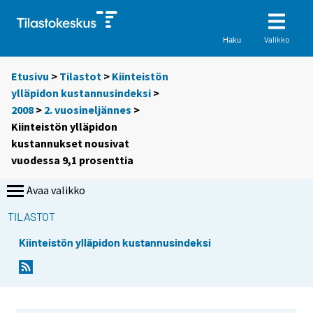
Valikko
Haku
Etusivu
>
Tilastot
>
Kiinteistön
ylläpidon kustannusindeksi
>
2008
>
2. vuosineljännes
>
Kiinteistön ylläpidon
kustannukset nousivat
vuodessa 9,1 prosenttia
Avaa valikko
TILASTOT
Kiinteistön ylläpidon kustannusindeksi
S
S
i
i
i
i
r
r