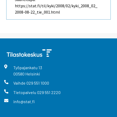
https://stat.fi/til/kyki/2008/02/kyki_2008_02_
2008-08-22_tie_001.html
Työpajankatu
13
00580
Helsinki
Vaihde
029 551 1000
Tietopalvelu
029 551 2220
info@stat.fi