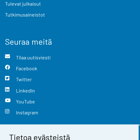
Tulevat julkaisut
Tutkimusaineistot
Seuraa meitä
Tilaa uutisviesti
Facebook
Twitter
LinkedIn
YouTube
Instagram
Tietoa evästeistä
Yhteystiedot