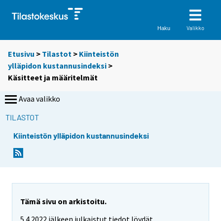
Valikko
Haku
Etusivu
>
Tilastot
>
Kiinteistön
ylläpidon kustannusindeksi
>
Käsitteet ja määritelmät
Avaa valikko
TILASTOT
Kiinteistön ylläpidon kustannusindeksi
Tämä sivu on arkistoitu.
5.4.2022 jälkeen julkaistut tiedot löydät