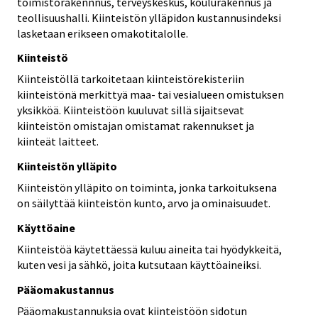
toimistorakennnus, terveyskeskus, koulurakennus ja
teollisuushalli. Kiinteistön ylläpidon kustannusindeksi
lasketaan erikseen omakotitalolle.
Kiinteistö
Kiinteistöllä tarkoitetaan kiinteistörekisteriin
kiinteistönä merkittyä maa- tai vesialueen omistuksen
yksikköä. Kiinteistöön kuuluvat sillä sijaitsevat
kiinteistön omistajan omistamat rakennukset ja
kiinteät laitteet.
Kiinteistön ylläpito
Kiinteistön ylläpito on toiminta, jonka tarkoituksena
on säilyttää kiinteistön kunto, arvo ja ominaisuudet.
Käyttöaine
Kiinteistöä käytettäessä kuluu aineita tai hyödykkeitä,
kuten vesi ja sähkö, joita kutsutaan käyttöaineiksi.
Pääomakustannus
Pääomakustannuksia ovat kiinteistöön sidotun