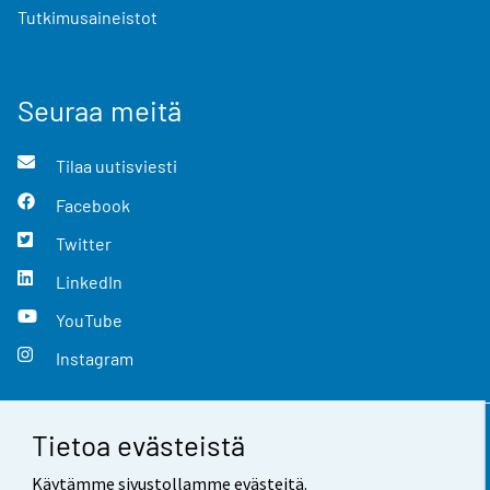
Tutkimusaineistot
Seuraa meitä
Tilaa uutisviesti
Facebook
Twitter
LinkedIn
YouTube
Instagram
Tietoa evästeistä
Yhteystiedot
Käytämme sivustollamme evästeitä.