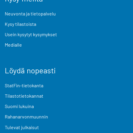
Neuvonta ja tietopalvelu
Kysy tilastoista
Usein kysytyt kysymykset
Medialle
Löydä nopeasti
StatFin-tietokanta
Tilastotietokannat
Suomi lukuina
Rahanarvonmuunnin
Tulevat julkaisut