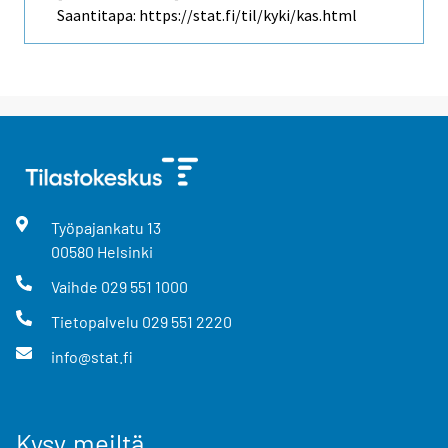
Saantitapa: https://stat.fi/til/kyki/kas.html
Työpajankatu
13
00580
Helsinki
Vaihde
029 551 1000
Tietopalvelu
029 551 2220
info@stat.fi
Kysy meiltä