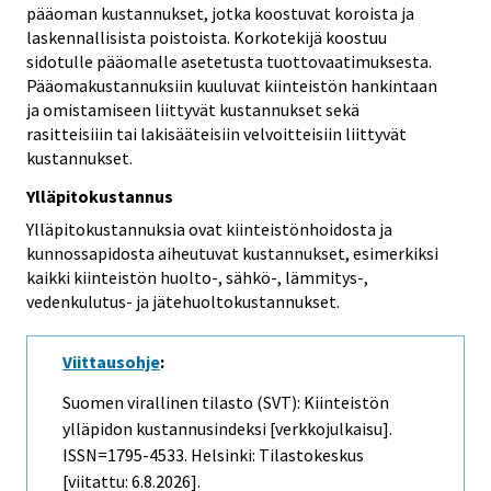
pääoman kustannukset, jotka koostuvat koroista ja
laskennallisista poistoista. Korkotekijä koostuu
sidotulle pääomalle asetetusta tuottovaatimuksesta.
Pääomakustannuksiin kuuluvat kiinteistön hankintaan
ja omistamiseen liittyvät kustannukset sekä
rasitteisiiin tai lakisääteisiin velvoitteisiin liittyvät
kustannukset.
Ylläpitokustannus
Ylläpitokustannuksia ovat kiinteistönhoidosta ja
kunnossapidosta aiheutuvat kustannukset, esimerkiksi
kaikki kiinteistön huolto-, sähkö-, lämmitys-,
vedenkulutus- ja jätehuoltokustannukset.
Viittausohje
:
Suomen virallinen tilasto (SVT): Kiinteistön
ylläpidon kustannusindeksi [verkkojulkaisu].
ISSN=1795-4533. Helsinki: Tilastokeskus
[viitattu: 6.8.2026].