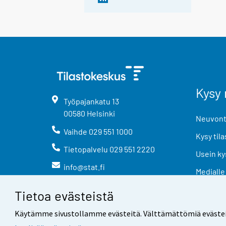
Kysy 
Työpajankatu
13
00580
Helsinki
Neuvonta
Vaihde
029 551 1000
Kysy tila
Tietopalvelu
029 551 2220
Usein ky
info@stat.fi
Medialle
Tietoa evästeistä
Käytämme sivustollamme evästeitä. Välttämättömiä evästeitä t