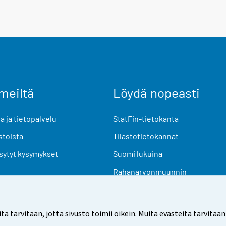
meiltä
Löydä nopeasti
 ja tietopalvelu
StatFin-tietokanta
stoista
Tilastotietokannat
sytyt kysymykset
Suomi lukuina
Rahanarvonmuunnin
Tulevat julkaisut
Tutkimusaineistot
arvitaan, jotta sivusto toimii oikein. Muita evästeitä tarvitaan