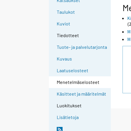
Katsaukset
M
Taulukot
K
Kuviot
(
M
Tiedotteet
M
Tuote- ja palvelutarjonta
Kuvaus
Laatuselosteet
Menetelmäselosteet
Käsitteet ja määritelmät
Luokitukset
Lisätietoja