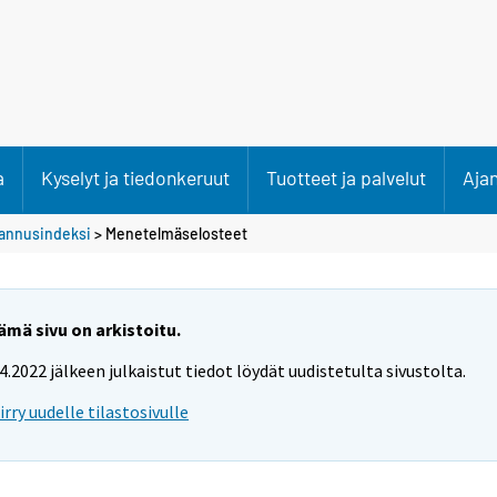
a
Kyselyt ja tiedonkeruut
Tuotteet ja palvelut
Aja
stannusindeksi
> Menetelmäselosteet
ämä sivu on arkistoitu.
.4.2022 jälkeen julkaistut tiedot löydät uudistetulta sivustolta.
iirry uudelle tilastosivulle