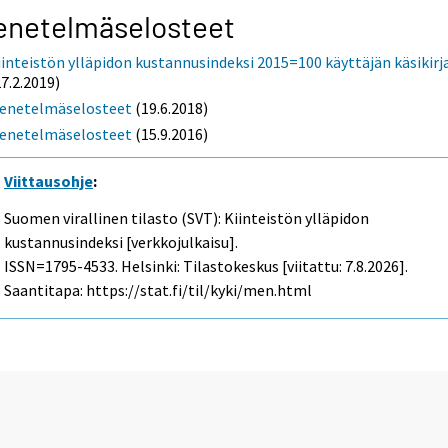
enetelmäselosteet
iinteistön ylläpidon kustannusindeksi 2015=100 käyttäjän käsikirj
27.2.2019)
enetelmäselosteet
(19.6.2018)
enetelmäselosteet
(15.9.2016)
Viittausohje
:
Suomen virallinen tilasto (SVT): Kiinteistön ylläpidon
kustannusindeksi [verkkojulkaisu].
ISSN=1795-4533. Helsinki: Tilastokeskus [viitattu: 7.8.2026].
Saantitapa: https://stat.fi/til/kyki/men.html