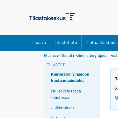
Etusivu
Tilastotieto
Tietoa tilastoist
Etusivu
>
Tilastot
>
Kiinteistön ylläpidon ku
TILASTOT
Kiinteistön ylläpidon
T
kustannusindeksi
5
Muutoksia tässä
tilastossa
S
Julkistukset