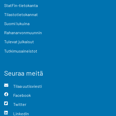
StatFin-tietokanta
Tilastotietokannat
Suomi lukuina
Rahanarvonmuunnin
Tulevat julkaisut
Tutkimusaineistot
Seuraa meitä
Tilaa uutisviesti
Facebook
Twitter
LinkedIn