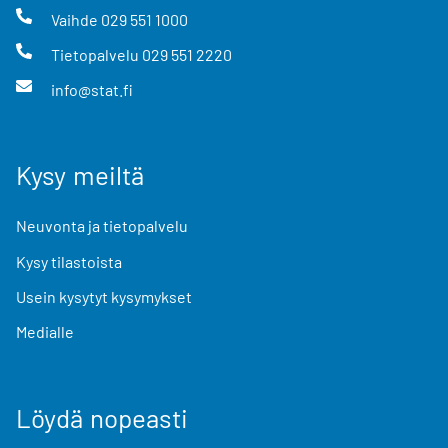
Vaihde
029 551 1000
Tietopalvelu
029 551 2220
info@stat.fi
Kysy meiltä
Neuvonta ja tietopalvelu
Kysy tilastoista
Usein kysytyt kysymykset
Medialle
Löydä nopeasti