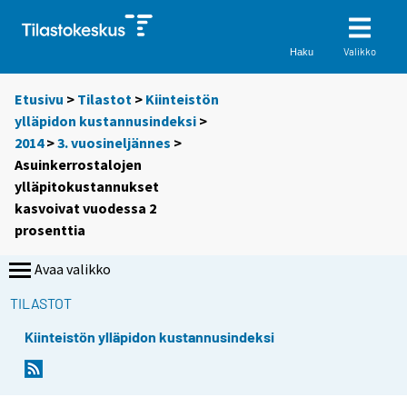
Valikko
Haku
Etusivu
>
Tilastot
>
Kiinteistön
ylläpidon kustannusindeksi
>
2014
>
3. vuosineljännes
>
Asuinkerrostalojen
ylläpitokustannukset
kasvoivat vuodessa 2
prosenttia
Avaa valikko
TILASTOT
Kiinteistön ylläpidon kustannusindeksi