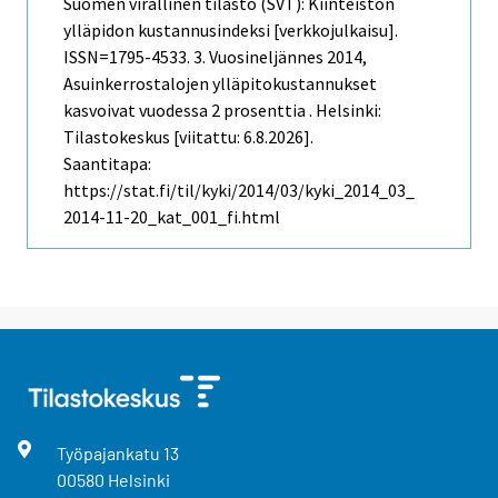
Suomen virallinen tilasto (SVT): Kiinteistön
ylläpidon kustannusindeksi [verkkojulkaisu].
ISSN=1795-4533.
3. Vuosineljännes
2014,
Asuinkerrostalojen ylläpitokustannukset
kasvoivat vuodessa 2 prosenttia . Helsinki:
Tilastokeskus [viitattu: 6.8.2026].
Saantitapa:
https://stat.fi/til/kyki/2014/03/kyki_2014_03_
2014-11-20_kat_001_fi.html
Työpajankatu
13
00580
Helsinki