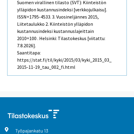
Suomen virallinen tilasto (SVT): Kiinteistön
ylläpidon kustannusindeksi [verkkojulkaisu].
ISSN=1795-4533.
3. Vuosineljännes
2015,
Liitetaulukko 2. Kiinteistön ylläpidon
kustannusindeksi kustannuslajeittain
2010=100 . Helsinki: Tilastokeskus [viitattu:
7.8.2026].
Saantitapa:
https://stat.fi/til/kyki/2015/03/kyki_2015_03_
2015-11-19_tau_002_fi.html
Työpajankatu
13