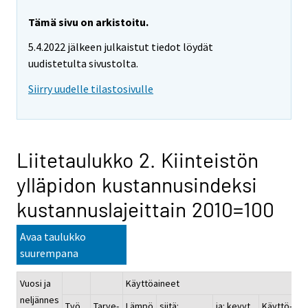
Tämä sivu on arkistoitu.
5.4.2022 jälkeen julkaistut tiedot löydät
uudistetulta sivustolta.
Siirry uudelle tilastosivulle
Liitetaulukko 2. Kiinteistön
ylläpidon kustannusindeksi
kustannuslajeittain 2010=100
Avaa taulukko
suurempana
Vuosi ja
Käyttöaineet
neljännes
Työ
Tarve-
Lämpö
siitä:
ja: kevyt
Käyttö-
Ve