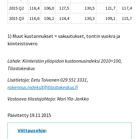
2015 Q2
116,4
106,0
127,5
130,5
121,7
117,4
2015 Q3
116,6
106,2
124,4
130,3
109,1
115,7
1) Muut kustannukset = vakuutukset, tontin vuokra ja
kiinteistövero
Lähde: Kiinteistön ylläpidon kustannusindeksi 2010=100,
Tilastokeskus
Lisätietoja: Eetu Toivanen 029 551 3331,
rakennus.indeksit@tilastokeskus.fi
Vastaava tilastojohtaja: Mari Ylä-Jarkko
Päivitetty 19.11.2015
Viittausohje
: