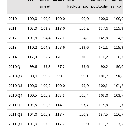
aineet
kaukolämpö
polttoöljy
sähkö
jä
2010
100,0
100,0
100,0
100,0
100,0
100,0
2011
103,9
102,2
117,0
110,2
137,6
115,8
2012
108,9
104,4
122,1
114,8
145,8
114,9
2013
110,2
104,8
127,6
123,6
142,1
115,8
2014
112,8
105,7
128,3
128,3
131,2
116,2
2010 Q1
99,6
99,3
97,2
99,6
90,2
96,6
2010 Q2
99,9
99,3
99,7
99,1
101,7
98,6
2010 Q3
100,0
100,2
100,0
99,9
100,1
101,2
2010 Q4
100,5
101,2
103,1
101,4
108,0
103,7
2011 Q1
103,5
101,3
114,7
107,7
135,8
111,5
2011 Q2
104,0
101,9
117,4
110,8
137,5
116,7
2011 Q3
103,9
102,5
117,2
110,9
135,7
117,5