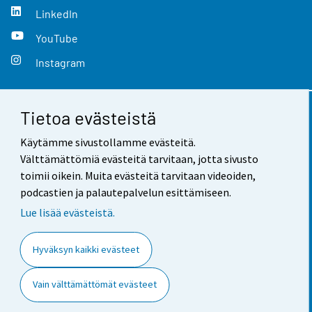
LinkedIn
YouTube
Instagram
Tietoa evästeistä
Yhteystiedot
Käytämme sivustollamme evästeitä.
Palaute
Välttämättömiä evästeitä tarvitaan, jotta sivusto
toimii oikein. Muita evästeitä tarvitaan videoiden,
Käyttöehdot
podcastien ja palautepalvelun esittämiseen.
Tietosuoja
Lue lisää evästeistä.
Saavutettavuus
Hyväksyn kaikki evästeet
Tietoa sivustosta
Vain välttämättömät evästeet
Evästeasetukset