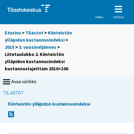
Valikko
Haku
Etusivu
>
Tilastot
>
Kiinteistön
ylläpidon kustannusindeksi
>
2015
>
3. vuosineljännes
>
Liitetaulukko 2. Kiinteistön
ylläpidon kustannusindeksi
kustannuslajeittain 2010=100
Avaa valikko
TILASTOT
Kiinteistön ylläpidon kustannusindeksi