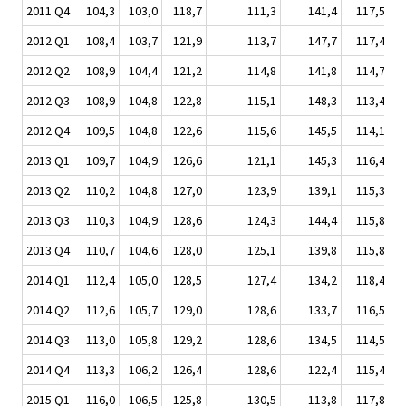
2011 Q4
104,3
103,0
118,7
111,3
141,4
117,5
2012 Q1
108,4
103,7
121,9
113,7
147,7
117,4
2012 Q2
108,9
104,4
121,2
114,8
141,8
114,7
2012 Q3
108,9
104,8
122,8
115,1
148,3
113,4
2012 Q4
109,5
104,8
122,6
115,6
145,5
114,1
2013 Q1
109,7
104,9
126,6
121,1
145,3
116,4
2013 Q2
110,2
104,8
127,0
123,9
139,1
115,3
2013 Q3
110,3
104,9
128,6
124,3
144,4
115,8
2013 Q4
110,7
104,6
128,0
125,1
139,8
115,8
2014 Q1
112,4
105,0
128,5
127,4
134,2
118,4
2014 Q2
112,6
105,7
129,0
128,6
133,7
116,5
2014 Q3
113,0
105,8
129,2
128,6
134,5
114,5
2014 Q4
113,3
106,2
126,4
128,6
122,4
115,4
2015 Q1
116,0
106,5
125,8
130,5
113,8
117,8