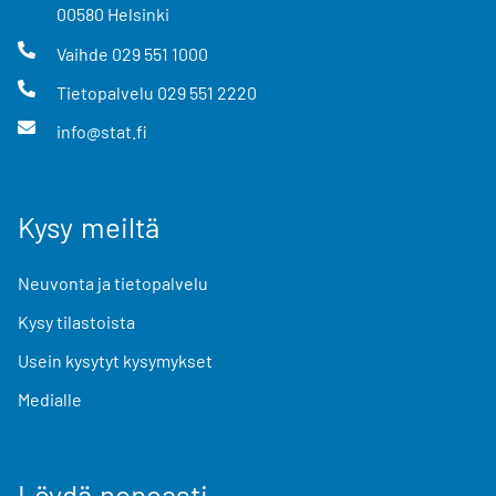
00580
Helsinki
Vaihde
029 551 1000
Tietopalvelu
029 551 2220
info@stat.fi
Kysy meiltä
Neuvonta ja tietopalvelu
Kysy tilastoista
Usein kysytyt kysymykset
Medialle
Löydä nopeasti