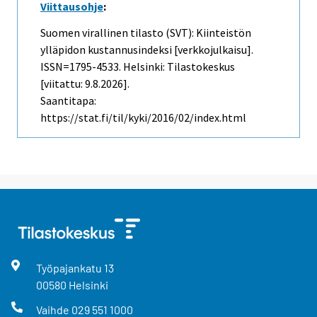
Viittausohje
:
Suomen virallinen tilasto (SVT): Kiinteistön
ylläpidon kustannusindeksi [verkkojulkaisu].
ISSN=1795-4533. Helsinki: Tilastokeskus
[viitattu: 9.8.2026].
Saantitapa:
https://stat.fi/til/kyki/2016/02/index.html
Työpajankatu
13
00580
Helsinki
Vaihde
029 551 1000