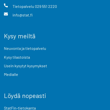
Tietopalvelu
029 551 2220
info@stat.fi
Kysy meiltä
Neuvonta ja tietopalvelu
Kysy tilastoista
Usein kysytyt kysymykset
Medialle
Löydä nopeasti
StatFin-tietokanta