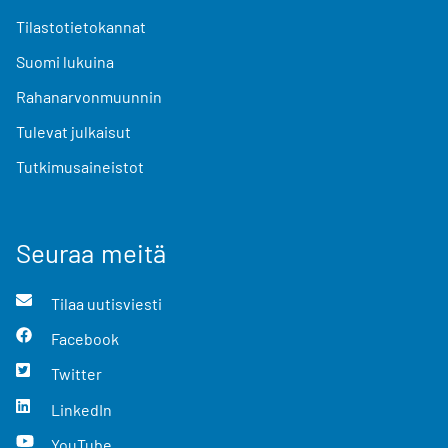
Tilastotietokannat
Suomi lukuina
Rahanarvonmuunnin
Tulevat julkaisut
Tutkimusaineistot
Seuraa meitä
Tilaa uutisviesti
Facebook
Twitter
LinkedIn
YouTube