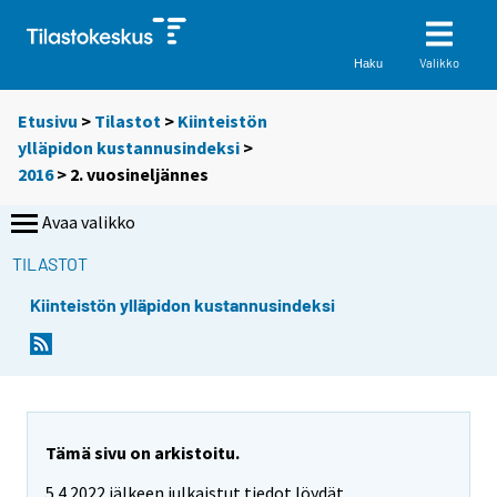
Valikko
Haku
Etusivu
>
Tilastot
>
Kiinteistön
ylläpidon kustannusindeksi
>
2016
>
2. vuosineljännes
Avaa valikko
TILASTOT
Kiinteistön ylläpidon kustannusindeksi
Tämä sivu on arkistoitu.
5.4.2022 jälkeen julkaistut tiedot löydät