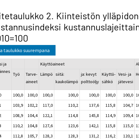
itetaulukko 2. Kiinteistön ylläpidon
stannusindeksi kustannuslajeittai
010=100
a taulukko suurempana
i ja
Käyttöaineet
A
jännes
Työ
Tarve-
Lämpö
siitä:
ja: kevyt
Käyttö-
Vesi- ja
H
aineet
kaukolämpö
polttoöljy
sähkö
jätevesi
0
100,0
100,0
100,0
100,0
100,0
100,0
100,0
1
1
103,9
102,2
117,0
110,2
137,6
115,8
104,7
1
2
108,9
104,4
122,1
114,8
145,8
114,9
109,4
1
3
110,2
104,8
127,6
123,6
142,1
115,8
115,0
1
4
112,8
105,7
128,3
128,3
131,2
116,2
120,1
1