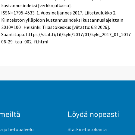
kustannusindeksi [verkkojulkaisu].
ISSN=1795-4533.
1. Vuosineljännes
2017, Liitetaulukko 2.
Kiinteistön ylläpidon kustannusindeksi kustannuslajeittain
2010=100 . Helsinki: Tilastokeskus [viitattu: 6.8.2026].
Saantitapa: https://stat.fi/til/kyki/2017/01/kyki_2017_01_2017-
06-29_tau_002_fi.html
meiltä
Löydä nopeasti
 ja tietopalvelu
StatFin-tietokanta