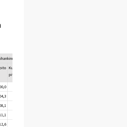
n
lihankinnat
oito
Kunnossa-
Muut
pito
kustannukset
1)
00,0
100,0
100,0
04,3
103,3
113,8
08,1
106,5
117,8
11,1
107,1
124,6
12,6
109,8
130,2