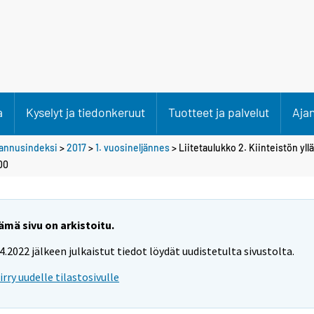
a
Kyselyt ja tiedonkeruut
Tuotteet ja palvelut
Aja
stannusindeksi
>
2017
>
1. vuosineljännes
> Liitetaulukko 2. Kiinteistön yll
00
ämä sivu on arkistoitu.
.4.2022 jälkeen julkaistut tiedot löydät uudistetulta sivustolta.
iirry uudelle tilastosivulle