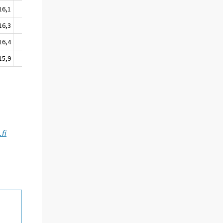
16,1
112,6
147,5
16,3
112,6
147,5
16,4
113,0
147,5
15,9
112,4
150,2
fi