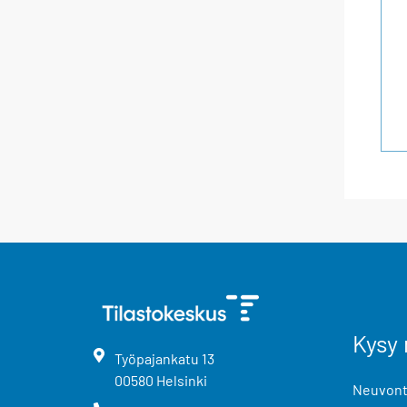
Kysy 
Työpajankatu
13
00580
Helsinki
Neuvonta