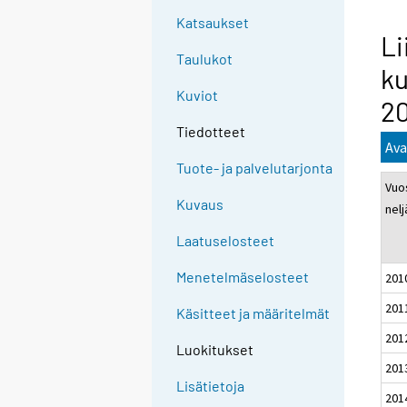
Katsaukset
Li
Taulukot
ku
Kuviot
2
Tiedotteet
Ava
Tuote- ja palvelutarjonta
Vuos
Kuvaus
nel
Laatuselosteet
Menetelmäselosteet
201
201
Käsitteet ja määritelmät
201
Luokitukset
201
Lisätietoja
201