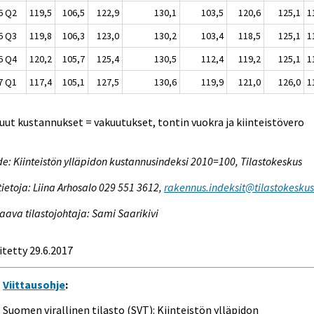
6 Q2
119,5
106,5
122,9
130,1
103,5
120,6
125,1
1
6 Q3
119,8
106,3
123,0
130,2
103,4
118,5
125,1
1
6 Q4
120,2
105,7
125,4
130,5
112,4
119,2
125,1
1
7 Q1
117,4
105,1
127,5
130,6
119,9
121,0
126,0
1
uut kustannukset = vakuutukset, tontin vuokra ja kiinteistövero
e: Kiinteistön ylläpidon kustannusindeksi 2010=100, Tilastokeskus
tietoja: Liina Arhosalo 029 551 3612,
rakennus.indeksit@tilastokeskus.
aava tilastojohtaja: Sami Saarikivi
itetty 29.6.2017
Viittausohje
:
Suomen virallinen tilasto (SVT): Kiinteistön ylläpidon