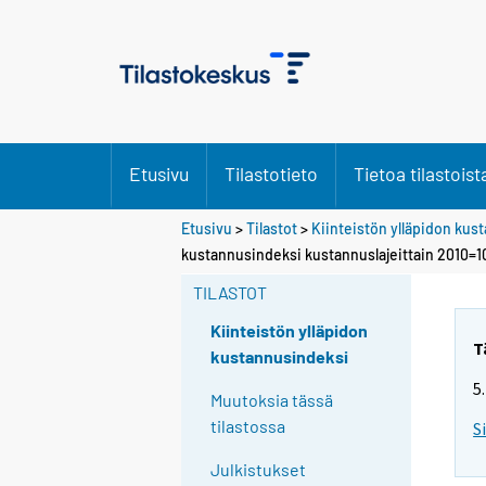
Etusivu
Tilastotieto
Tietoa tilastoist
Etusivu
>
Tilastot
>
Kiinteistön ylläpidon ku
kustannusindeksi kustannuslajeittain 2010=1
TILASTOT
Kiinteistön ylläpidon
T
kustannusindeksi
5
Muutoksia tässä
tilastossa
S
Julkistukset