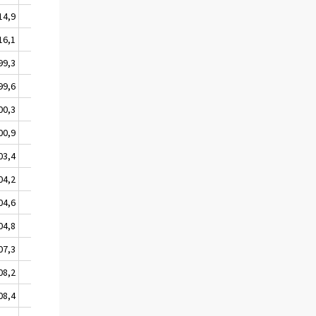
14,9
111,3
141,4
16,1
112,8
147,5
99,3
99,4
100,0
99,6
99,5
100,0
00,3
100,1
100,0
00,9
100,9
100,0
03,4
101,9
113,7
04,2
103,2
113,7
04,6
103,6
113,7
04,8
104,6
113,8
07,3
106,0
117,7
08,2
106,2
117,7
08,4
106,6
117,8