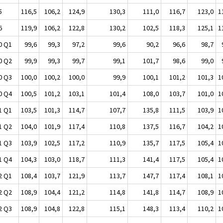
5
116,5
106,2
124,9
130,3
111,0
116,7
123,0
1
6
119,9
106,2
122,8
130,2
102,5
118,3
125,1
1
0 Q1
99,6
99,3
97,2
99,6
90,2
96,6
98,7
0 Q2
99,9
99,3
99,7
99,1
101,7
98,6
99,0
0 Q3
100,0
100,2
100,0
99,9
100,1
101,2
101,3
1
0 Q4
100,5
101,2
103,1
101,4
108,0
103,7
101,0
1
1 Q1
103,5
101,3
114,7
107,7
135,8
111,5
103,9
1
1 Q2
104,0
101,9
117,4
110,8
137,5
116,7
104,2
1
1 Q3
103,9
102,5
117,2
110,9
135,7
117,5
105,4
1
1 Q4
104,3
103,0
118,7
111,3
141,4
117,5
105,4
1
2 Q1
108,4
103,7
121,9
113,7
147,7
117,4
108,1
1
2 Q2
108,9
104,4
121,2
114,8
141,8
114,7
108,9
1
2 Q3
108,9
104,8
122,8
115,1
148,3
113,4
110,2
1