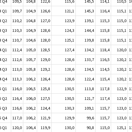
2 Q4
109,5
104,8
122,6
115,6
145,5
114,1
110,5
1
3 Q1
109,7
104,9
126,6
121,1
145,3
116,4
115,1
1
3 Q2
110,2
104,8
127,0
123,9
139,1
115,3
115,0
1
3 Q3
110,3
104,9
128,6
124,3
144,4
115,8
115,1
1
3 Q4
110,7
104,6
128,0
125,1
139,8
115,8
115,1
1
4 Q1
112,4
105,0
128,5
127,4
134,2
118,4
120,0
1
4 Q2
112,6
105,7
129,0
128,6
133,7
116,5
120,2
1
4 Q3
113,0
105,8
129,2
128,6
134,5
114,5
120,2
1
4 Q4
113,3
106,2
126,4
128,6
122,4
115,4
120,2
1
5 Q1
116,0
106,5
125,8
130,5
113,8
117,8
122,9
1
5 Q2
116,4
106,0
127,5
130,5
121,7
117,4
123,0
1
5 Q3
116,6
106,2
124,4
130,3
109,1
115,7
123,0
1
5 Q4
117,0
106,2
121,9
129,9
99,6
115,7
123,0
1
6 Q1
120,0
106,4
119,9
130,0
90,8
115,0
125,1
1