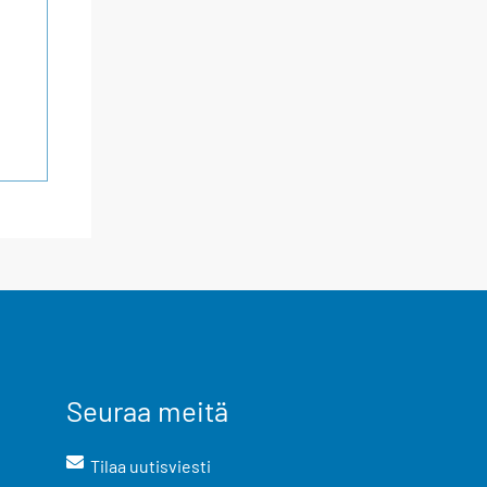
Seuraa meitä
Tilaa uutisviesti