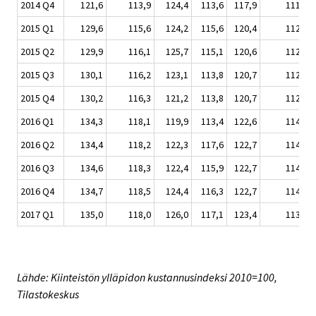
2014 Q4
121,6
113,9
124,4
113,6
117,9
111,1
2015 Q1
129,6
115,6
124,2
115,6
120,4
112,2
2015 Q2
129,9
116,1
125,7
115,1
120,6
112,3
2015 Q3
130,1
116,2
123,1
113,8
120,7
112,5
2015 Q4
130,2
116,3
121,2
113,8
120,7
112,6
2016 Q1
134,3
118,1
119,9
113,4
122,6
114,1
2016 Q2
134,4
118,2
122,3
117,6
122,7
114,1
2016 Q3
134,6
118,3
122,4
115,9
122,7
114,1
2016 Q4
134,7
118,5
124,4
116,3
122,7
114,2
2017 Q1
135,0
118,0
126,0
117,1
123,4
113,8
Lähde: Kiinteistön ylläpidon kustannusindeksi 2010=100,
Tilastokeskus