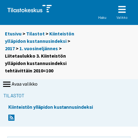
Valikko
Haku
Etusivu
>
Tilastot
>
Kiinteistön
ylläpidon kustannusindeksi
>
2017
>
1. vuosineljännes
>
Liitetaulukko 3. Kiinteistön
ylläpidon kustannusindeksi
tehtävittäin 2010=100
Avaa valikko
TILASTOT
Kiinteistön ylläpidon kustannusindeksi