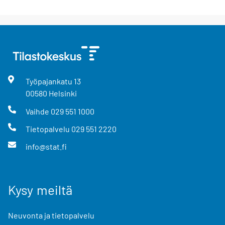
Työpajankatu
13
00580
Helsinki
Vaihde
029 551 1000
Tietopalvelu
029 551 2220
info@stat.fi
Kysy meiltä
Neuvonta ja tietopalvelu