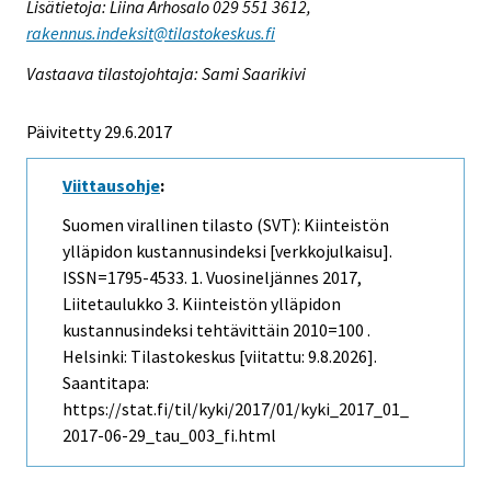
Lisätietoja: Liina Arhosalo 029 551 3612,
rakennus.indeksit@tilastokeskus.fi
Vastaava tilastojohtaja: Sami Saarikivi
Päivitetty 29.6.2017
Viittausohje
:
Suomen virallinen tilasto (SVT): Kiinteistön
ylläpidon kustannusindeksi [verkkojulkaisu].
ISSN=1795-4533.
1. Vuosineljännes
2017,
Liitetaulukko 3. Kiinteistön ylläpidon
kustannusindeksi tehtävittäin 2010=100 .
Helsinki: Tilastokeskus [viitattu: 9.8.2026].
Saantitapa:
https://stat.fi/til/kyki/2017/01/kyki_2017_01_
2017-06-29_tau_003_fi.html