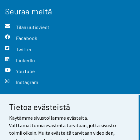
Seuraa meitä
Tilaa uutisviesti
Facebook
Twitter
LinkedIn
YouTube
Instagram
Tietoa evästeistä
Yhteystiedot
Käytämme sivustollamme evästeitä.
Palaute
Välttämättömiä evästeitä tarvitaan, jotta sivusto
toimii oikein. Muita evästeitä tarvitaan videoiden,
Käyttöehdot