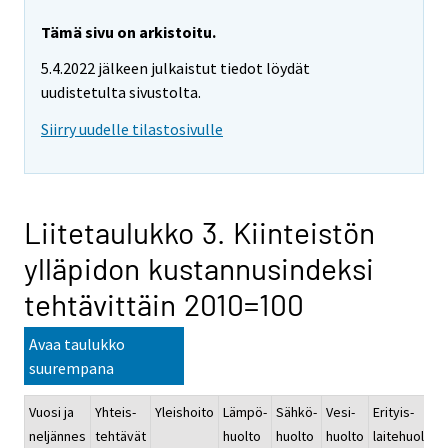
Tämä sivu on arkistoitu.
5.4.2022 jälkeen julkaistut tiedot löydät
uudistetulta sivustolta.
Siirry uudelle tilastosivulle
Liitetaulukko 3. Kiinteistön
ylläpidon kustannusindeksi
tehtävittäin 2010=100
Avaa taulukko
suurempana
Vuosi ja
Yhteis-
Yleishoito
Lämpö-
Sähkö-
Vesi-
Erityis-
neljännes
tehtävät
huolto
huolto
huolto
laitehuolto