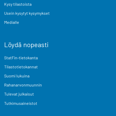
Kysy tilastoista
Usein kysytyt kysymykset
Medialle
Löydä nopeasti
StatFin-tietokanta
Tilastotietokannat
Suomi lukuina
Rahanarvonmuunnin
Tulevat julkaisut
Tutkimusaineistot