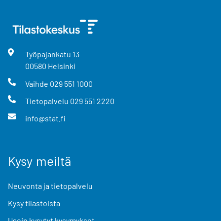
Työpajankatu
13
00580
Helsinki
Vaihde
029 551 1000
Tietopalvelu
029 551 2220
info@stat.fi
Kysy meiltä
Neuvonta ja tietopalvelu
Kysy tilastoista
Usein kysytyt kysymykset