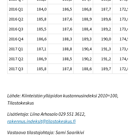
2016 Q1
184,0
186,5
186,8
187,7
172,5
2016 Q2
185,8
187,6
188,9
189,6
173,8
2016 Q3
185,5
187,6
188,4
189,2
173,6
2016 Q4
186,6
188,3
189,3
190,0
174,5
2017 Q1
187,1
188,8
190,4
191,3
173,0
2017 Q2
186,9
188,5
190,2
191,2
174,0
2017 Q3
185,8
187,8
188,6
189,7
172,8
Lähde: Kiinteistön ylläpidon kustannusindeksi 2010=100,
Tilastokeskus
Lisätietoja: Liina Arhosalo 029 551 3612,
rakennus.indeksit@tilastokeskus.fi
Vastaava tilastojohtaja: Sami Saarikivi