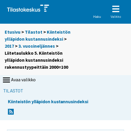
Valikko
Haku
Etusivu
>
Tilastot
>
Kiinteistön
ylläpidon kustannusindeksi
>
2017
>
3. vuosineljännes
>
Liitetaulukko 5. Kiinteistön
ylläpidon kustannusindeksi
rakennustyypeittäin 2000=100
Avaa valikko
TILASTOT
Kiinteistön ylläpidon kustannusindeksi