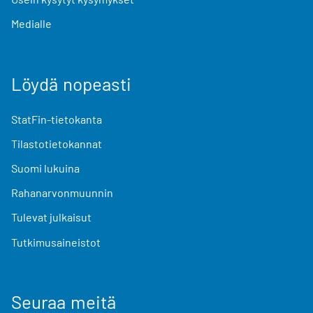
Medialle
Löydä nopeasti
StatFin-tietokanta
Tilastotietokannat
Suomi lukuina
Rahanarvonmuunnin
Tulevat julkaisut
Tutkimusaineistot
Seuraa meitä