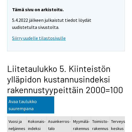
Tämä sivu on arkistoitu.
5.4.2022 jälkeen julkaistut tiedot löydät
uudistetulta sivustolta.
Siirry uudelle tilastosivulle
Liitetaulukko 5. Kiinteistön
ylläpidon kustannusindeksi
rakennustyypeittäin 2000=100
Avaa taulukko
suurempana
Vuosi ja
Kokonais-
Asuinkerros-
Myymälä-
Toimisto-
Terveys-
K
neljännes
indeksi
talo
rakennus
rakennus
keskus
r