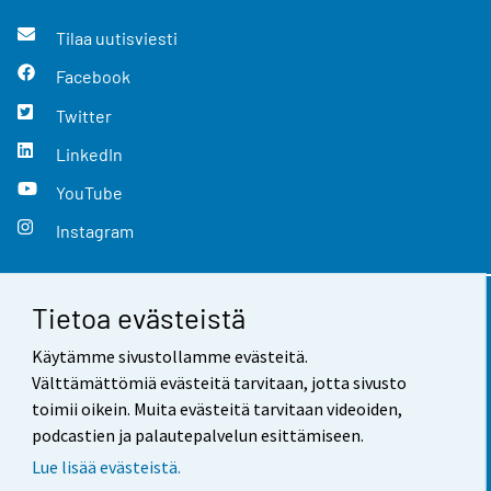
Tilaa uutisviesti
Facebook
Twitter
LinkedIn
YouTube
Instagram
Tietoa evästeistä
Yhteystiedot
Käytämme sivustollamme evästeitä.
Palaute
Välttämättömiä evästeitä tarvitaan, jotta sivusto
toimii oikein. Muita evästeitä tarvitaan videoiden,
Käyttöehdot
podcastien ja palautepalvelun esittämiseen.
Tietosuoja
Lue lisää evästeistä.