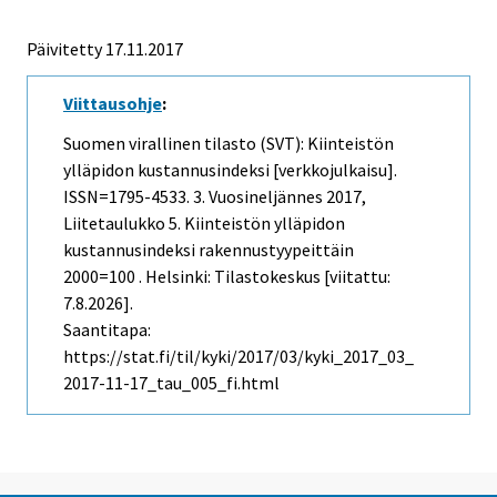
Päivitetty 17.11.2017
Viittausohje
:
Suomen virallinen tilasto (SVT): Kiinteistön
ylläpidon kustannusindeksi [verkkojulkaisu].
ISSN=1795-4533.
3. Vuosineljännes
2017,
Liitetaulukko 5. Kiinteistön ylläpidon
kustannusindeksi rakennustyypeittäin
2000=100 . Helsinki: Tilastokeskus [viitattu:
7.8.2026].
Saantitapa:
https://stat.fi/til/kyki/2017/03/kyki_2017_03_
2017-11-17_tau_005_fi.html