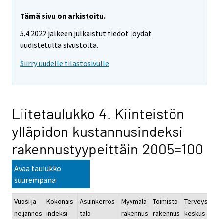
Tämä sivu on arkistoitu.
5.4.2022 jälkeen julkaistut tiedot löydät
uudistetulta sivustolta.
Siirry uudelle tilastosivulle
Liitetaulukko 4. Kiinteistön
ylläpidon kustannusindeksi
rakennustyypeittäin 2005=100
Avaa taulukko
suurempana
Vuosi ja
Kokonais-
Asuinkerros-
Myymälä-
Toimisto-
Terveys-
K
neljännes
indeksi
talo
rakennus
rakennus
keskus
r