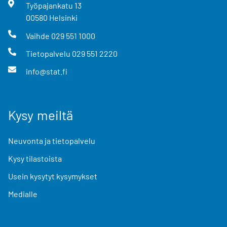
Työpajankatu
13
00580
Helsinki
Vaihde
029 551 1000
Tietopalvelu
029 551 2220
info@stat.fi
Kysy meiltä
Neuvonta ja tietopalvelu
Kysy tilastoista
Usein kysytyt kysymykset
Medialle