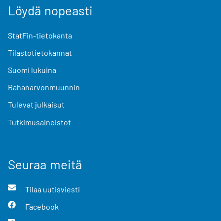
Löydä nopeasti
StatFin-tietokanta
Tilastotietokannat
Suomi lukuina
Rahanarvonmuunnin
Tulevat julkaisut
Tutkimusaineistot
Seuraa meitä
Tilaa uutisviesti
Facebook