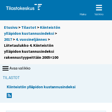
Valikko
Haku
Etusivu
>
Tilastot
>
Kiinteistön
ylläpidon kustannusindeksi
>
2017
>
4. vuosineljännes
>
Liitetaulukko 4. Kiinteistön
ylläpidon kustannusindeksi
rakennustyypeittäin 2005=100
Avaa valikko
TILASTOT
Kiinteistön ylläpidon kustannusindeksi