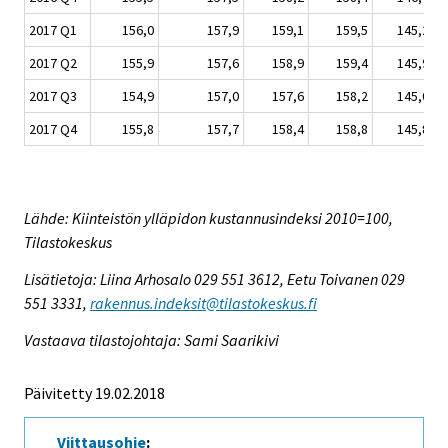
2017 Q1
156,0
157,9
159,1
159,5
145,2
2017 Q2
155,9
157,6
158,9
159,4
145,9
2017 Q3
154,9
157,0
157,6
158,2
145,0
2017 Q4
155,8
157,7
158,4
158,8
145,8
Lähde: Kiinteistön ylläpidon kustannusindeksi 2010=100,
Tilastokeskus
Lisätietoja: Liina Arhosalo 029 551 3612, Eetu Toivanen 029
551 3331,
rakennus.indeksit@tilastokeskus.fi
Vastaava tilastojohtaja: Sami Saarikivi
Päivitetty 19.02.2018
Viittausohje
: