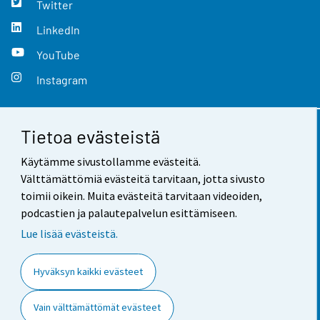
Twitter
LinkedIn
YouTube
Instagram
Tietoa evästeistä
Yhteystiedot
Käytämme sivustollamme evästeitä.
Palaute
Välttämättömiä evästeitä tarvitaan, jotta sivusto
toimii oikein. Muita evästeitä tarvitaan videoiden,
Käyttöehdot
podcastien ja palautepalvelun esittämiseen.
Tietosuoja
Lue lisää evästeistä.
Saavutettavuus
Hyväksyn kaikki evästeet
Tietoa sivustosta
Vain välttämättömät evästeet
Evästeasetukset