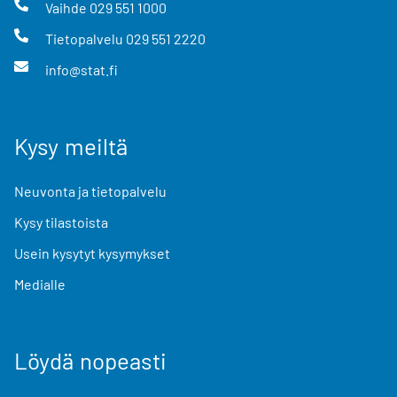
Vaihde
029 551 1000
Tietopalvelu
029 551 2220
info@stat.fi
Kysy meiltä
Neuvonta ja tietopalvelu
Kysy tilastoista
Usein kysytyt kysymykset
Medialle
Löydä nopeasti