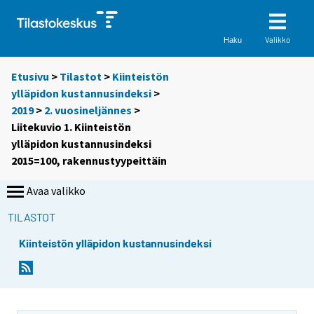
Valikko
Haku
Etusivu
>
Tilastot
>
Kiinteistön
ylläpidon kustannusindeksi
>
2019
>
2. vuosineljännes
>
Liitekuvio 1. Kiinteistön
ylläpidon kustannusindeksi
2015=100, rakennustyypeittäin
Avaa valikko
TILASTOT
Kiinteistön ylläpidon kustannusindeksi