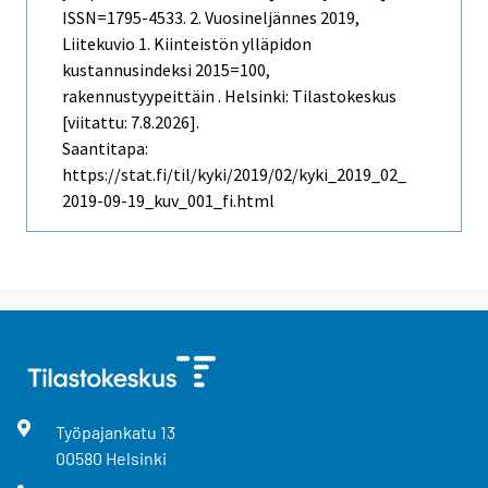
ISSN=1795-4533.
2. Vuosineljännes
2019,
Liitekuvio 1. Kiinteistön ylläpidon
kustannusindeksi 2015=100,
rakennustyypeittäin . Helsinki: Tilastokeskus
[viitattu: 7.8.2026].
Saantitapa:
https://stat.fi/til/kyki/2019/02/kyki_2019_02_
2019-09-19_kuv_001_fi.html
Työpajankatu
13
00580
Helsinki