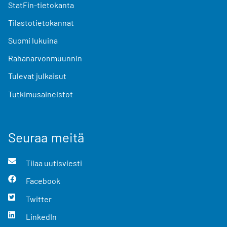
StatFin-tietokanta
Tilastotietokannat
Suomi lukuina
Rahanarvonmuunnin
Tulevat julkaisut
Tutkimusaineistot
Seuraa meitä
Tilaa uutisviesti
Facebook
Twitter
LinkedIn