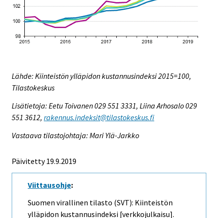
Lähde: Kiinteistön ylläpidon kustannusindeksi 2015=100,
Tilastokeskus
Lisätietoja: Eetu Toivanen 029 551 3331, Liina Arhosalo 029
551 3612,
rakennus.indeksit@tilastokeskus.fi
Vastaava tilastojohtaja: Mari Ylä-Jarkko
Päivitetty 19.9.2019
Viittausohje
:
Suomen virallinen tilasto (SVT): Kiinteistön
ylläpidon kustannusindeksi [verkkojulkaisu].