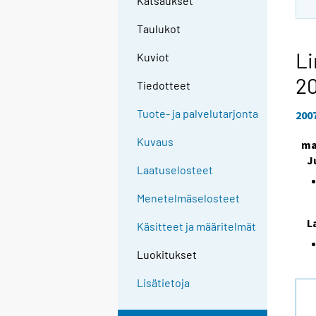
Katsaukset
Taulukot
Li
Kuviot
2
Tiedotteet
Tuote- ja palvelutarjonta
200
Kuvaus
ma
J
Laatuselosteet
Menetelmäselosteet
L
Käsitteet ja määritelmät
Luokitukset
Lisätietoja