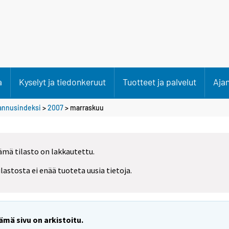
a
Kyselyt ja tiedonkeruut
Tuotteet ja palvelut
Aja
tannusindeksi
>
2007
>
marraskuu
ämä tilasto on lakkautettu.
ilastosta ei enää tuoteta uusia tietoja.
ämä sivu on arkistoitu.