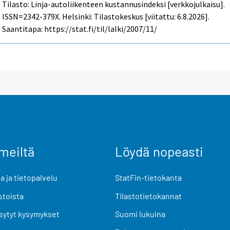
Tilasto: Linja-autoliikenteen kustannusindeksi [verkkojulkaisu].
ISSN=2342-379X. Helsinki: Tilastokeskus [viitattu: 6.8.2026].
Saantitapa: https://stat.fi/til/lalki/2007/11/
meiltä
Löydä nopeasti
 ja tietopalvelu
StatFin-tietokanta
stoista
Tilastotietokannat
sytyt kysymykset
Suomi lukuina