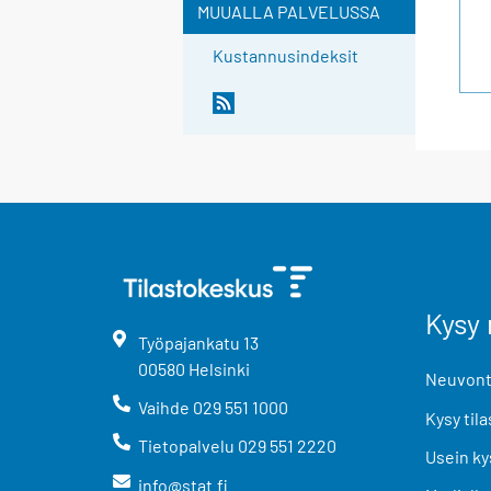
MUUALLA PALVELUSSA
Kustannusindeksit
Kysy 
Työpajankatu
13
00580
Helsinki
Neuvonta
Vaihde
029 551 1000
Kysy tila
Tietopalvelu
029 551 2220
Usein ky
info@stat.fi