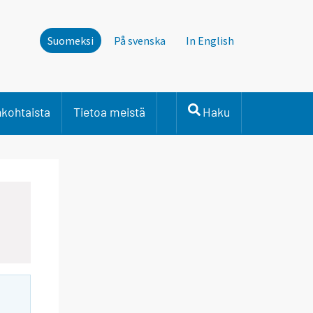
Suomeksi
På svenska
In English
nkohtaista
Tietoa meistä
Haku