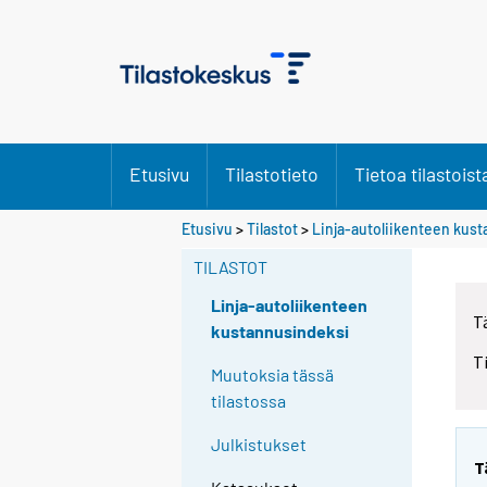
Etusivu
Tilastotieto
Tietoa tilastoist
Etusivu
>
Tilastot
>
Linja-autoliikenteen kus
TILASTOT
Linja-autoliikenteen
T
kustannusindeksi
T
Muutoksia tässä
tilastossa
Julkistukset
T