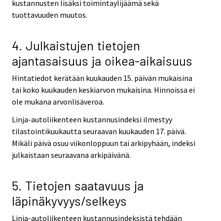
kustannusten lisäksi toimintaylijäämä sekä
tuottavuuden muutos.
4. Julkaistujen tietojen
ajantasaisuus ja oikea-aikaisuus
Hintatiedot kerätään kuukauden 15. päivän mukaisina
tai koko kuukauden keskiarvon mukaisina. Hinnoissa ei
ole mukana arvonlisäveroa.
Linja-autoliikenteen kustannusindeksi ilmestyy
tilastointikuukautta seuraavan kuukauden 17. päivä.
Mikäli päivä osuu viikonloppuun tai arkipyhään, indeksi
julkaistaan seuraavana arkipäivänä.
5. Tietojen saatavuus ja
läpinäkyvyys/selkeys
Linja-autoliikenteen kustannusindeksistä tehdään