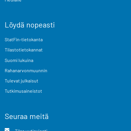
Löydä nopeasti
StatFin-tietokanta
Tilastotietokannat
Suomi lukuina
Rahanarvonmuunnin
Tulevat julkaisut
Tutkimusaineistot
Seuraa meitä
Tilaa uutisviesti