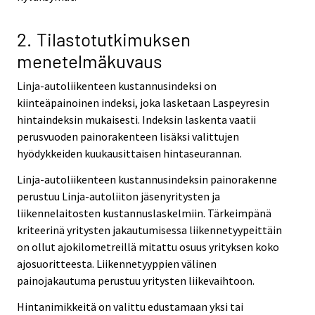
2. Tilastotutkimuksen
menetelmäkuvaus
Linja-autoliikenteen kustannusindeksi on
kiinteäpainoinen indeksi, joka lasketaan Laspeyresin
hintaindeksin mukaisesti. Indeksin laskenta vaatii
perusvuoden painorakenteen lisäksi valittujen
hyödykkeiden kuukausittaisen hintaseurannan.
Linja-autoliikenteen kustannusindeksin painorakenne
perustuu Linja-autoliiton jäsenyritysten ja
liikennelaitosten kustannuslaskelmiin. Tärkeimpänä
kriteerinä yritysten jakautumisessa liikennetyypeittäin
on ollut ajokilometreillä mitattu osuus yrityksen koko
ajosuoritteesta. Liikennetyyppien välinen
painojakautuma perustuu yritysten liikevaihtoon.
Hintanimikkeitä on valittu edustamaan yksi tai