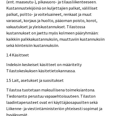
(ent. maaseutu-), pikavuoro- ja tilausliikenteeseen.
Kustannustekijöinä on kuljettajien palkat, välilliset
palkat, poltto- ja voiteluaineet, renkaat ja muut
varaosat, korjaus ja huolto, pääoman poisto, korot,
vakuutukset ja yleiskustannukset. Tilastossa
kustannukset on jaettu myös kolmeen pääryhmään:
kaikkiin palkkakustannuksiin, muuttuviin kustannuksiin
sekä kiinteisiin kustannuksiin.
1.4 Käsitteet
Indeksin keskeiset käsitteet on määritelty
Tilastokeskuksen käsitetietokannassa.
1.5 Lait, asetukset ja suositukset
Tilastoa tuotetaan maksullisena toimeksiantona.
Tiedonanto perustuu vapaaehtoisuuteen. Tilaston
laadintaperusteet ovat eri käyttäjäosapuolten sekä
Liikenne- ja viestintäministeriön yhteisesti sopimat ja
hyväksymät.