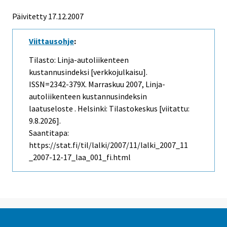
Päivitetty 17.12.2007
Viittausohje
:
Tilasto: Linja-autoliikenteen
kustannusindeksi [verkkojulkaisu].
ISSN=2342-379X.
Marraskuu
2007, Linja-
autoliikenteen kustannusindeksin
laatuseloste . Helsinki: Tilastokeskus [viitattu:
9.8.2026].
Saantitapa:
https://stat.fi/til/lalki/2007/11/lalki_2007_11
_2007-12-17_laa_001_fi.html