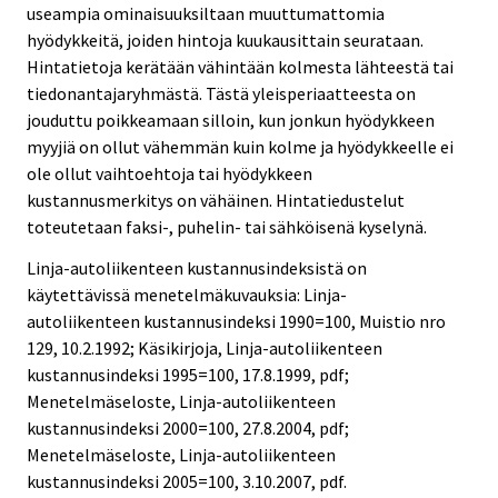
useampia ominaisuuksiltaan muuttumattomia
hyödykkeitä, joiden hintoja kuukausittain seurataan.
Hintatietoja kerätään vähintään kolmesta lähteestä tai
tiedonantajaryhmästä. Tästä yleisperiaatteesta on
jouduttu poikkeamaan silloin, kun jonkun hyödykkeen
myyjiä on ollut vähemmän kuin kolme ja hyödykkeelle ei
ole ollut vaihtoehtoja tai hyödykkeen
kustannusmerkitys on vähäinen. Hintatiedustelut
toteutetaan faksi-, puhelin- tai sähköisenä kyselynä.
Linja-autoliikenteen kustannusindeksistä on
käytettävissä menetelmäkuvauksia: Linja-
autoliikenteen kustannusindeksi 1990=100, Muistio nro
129, 10.2.1992; Käsikirjoja, Linja-autoliikenteen
kustannusindeksi 1995=100, 17.8.1999, pdf;
Menetelmäseloste, Linja-autoliikenteen
kustannusindeksi 2000=100, 27.8.2004, pdf;
Menetelmäseloste, Linja-autoliikenteen
kustannusindeksi 2005=100, 3.10.2007, pdf.