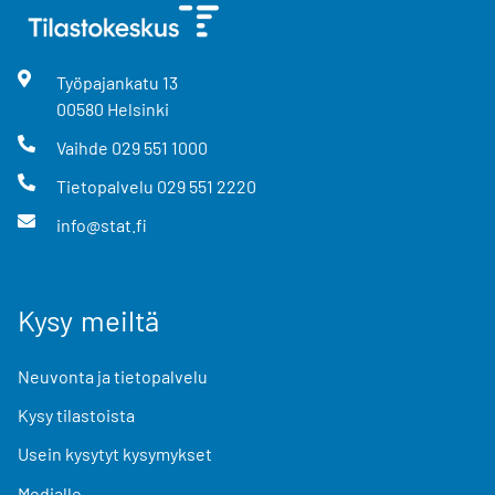
Työpajankatu
13
00580
Helsinki
Vaihde
029 551 1000
Tietopalvelu
029 551 2220
info@stat.fi
Kysy meiltä
Neuvonta ja tietopalvelu
Kysy tilastoista
Usein kysytyt kysymykset
Medialle