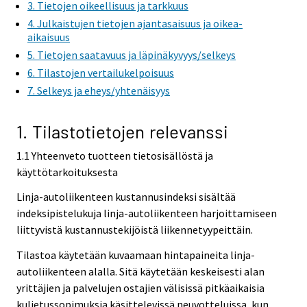
3. Tietojen oikeellisuus ja tarkkuus
4. Julkaistujen tietojen ajantasaisuus ja oikea-
aikaisuus
5. Tietojen saatavuus ja läpinäkyvyys/selkeys
6. Tilastojen vertailukelpoisuus
7. Selkeys ja eheys/yhtenäisyys
1. Tilastotietojen relevanssi
1.1 Yhteenveto tuotteen tietosisällöstä ja
käyttötarkoituksesta
Linja-autoliikenteen kustannusindeksi sisältää
indeksipistelukuja linja-autoliikenteen harjoittamiseen
liittyvistä kustannustekijöistä liikennetyypeittäin.
Tilastoa käytetään kuvaamaan hintapaineita linja-
autoliikenteen alalla. Sitä käytetään keskeisesti alan
yrittäjien ja palvelujen ostajien välisissä pitkäaikaisia
kuljetussopimuksia käsittelevissä neuvotteluissa, kun