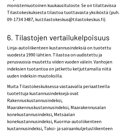
monistemuotoinen kuukausituloste. Se on tilattavissa
Tilastokeskuksesta tilastoa tuottavasta yksiköstä (puh.
09-1734 3487, kui.tilastokeskus@tilastokeskus.fi).
6. Tilastojen vertailukelpoisuus
Linja-autoliikenteen kustannusindeksiä on tuotettu
vuodesta 1990 lähtien. Tilastoa on uudistettu ja
perusvuosia muutettu viiden vuoden välein. Vanhojen
indeksien tuotantoa on jatkettu ketjuttamalla niitä
uuden indeksin muutoksilla.
Muita Tilastokeskuksessa vastaavalla periaatteella
tuotettuja kustannusindeksejä ovat
Rakennuskustannusindeksi,
Maarakennuskustannusindeksi, Maarakennusalan
konekustannusindeksi, Metsäalan
konekustannusindeksi, Kuorma-autoliikenteen
kustannusindeksi, Taksi- ja sairaankuljetusliikenteen