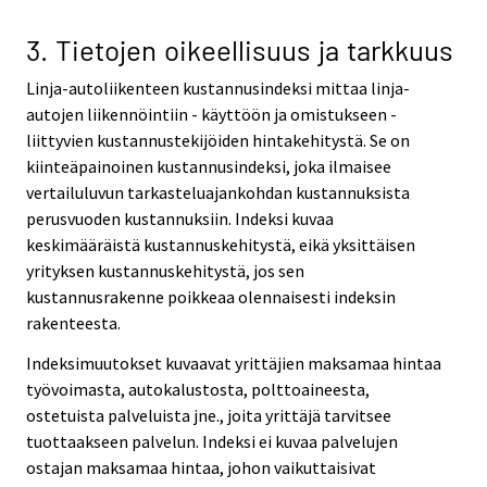
3. Tietojen oikeellisuus ja tarkkuus
Linja-autoliikenteen kustannusindeksi mittaa linja-
autojen liikennöintiin - käyttöön ja omistukseen -
liittyvien kustannustekijöiden hintakehitystä. Se on
kiinteäpainoinen kustannusindeksi, joka ilmaisee
vertailuluvun tarkasteluajankohdan kustannuksista
perusvuoden kustannuksiin. Indeksi kuvaa
keskimääräistä kustannuskehitystä, eikä yksittäisen
yrityksen kustannuskehitystä, jos sen
kustannusrakenne poikkeaa olennaisesti indeksin
rakenteesta.
Indeksimuutokset kuvaavat yrittäjien maksamaa hintaa
työvoimasta, autokalustosta, polttoaineesta,
ostetuista palveluista jne., joita yrittäjä tarvitsee
tuottaakseen palvelun. Indeksi ei kuvaa palvelujen
ostajan maksamaa hintaa, johon vaikuttaisivat