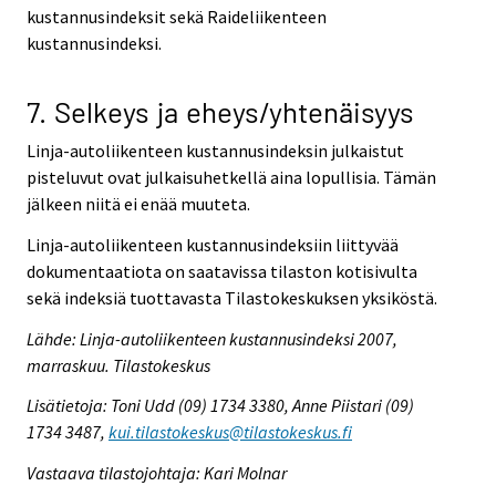
kustannusindeksit sekä Raideliikenteen
kustannusindeksi.
7. Selkeys ja eheys/yhtenäisyys
Linja-autoliikenteen kustannusindeksin julkaistut
pisteluvut ovat julkaisuhetkellä aina lopullisia. Tämän
jälkeen niitä ei enää muuteta.
Linja-autoliikenteen kustannusindeksiin liittyvää
dokumentaatiota on saatavissa tilaston kotisivulta
sekä indeksiä tuottavasta Tilastokeskuksen yksiköstä.
Lähde: Linja-autoliikenteen kustannusindeksi 2007,
marraskuu. Tilastokeskus
Lisätietoja: Toni Udd (09) 1734 3380, Anne Piistari (09)
1734 3487,
kui.tilastokeskus@tilastokeskus.fi
Vastaava tilastojohtaja: Kari Molnar