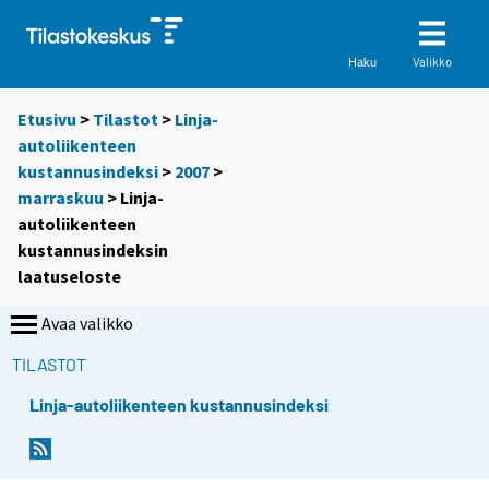
Valikko
Haku
Etusivu
>
Tilastot
>
Linja-
autoliikenteen
kustannusindeksi
>
2007
>
marraskuu
> Linja-
autoliikenteen
kustannusindeksin
laatuseloste
Avaa valikko
TILASTOT
Linja-autoliikenteen kustannusindeksi