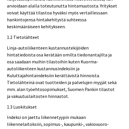
arvioidaan alalla toteutunutta hintamuutosta. Yritykset
voivat käyttää tilastoa hyväksi myös vertaillessaan
hankintojensa hintakehitystä suhteessa
keskimääräiseen kehitykseen.
1.2 Tietolähteet
Linja-autoliikenteen kustannustekijöiden
hintatiedoista osa kerätään omilta tiedonantajilta ja
osa saadaan muihin tilastoihin kuten Kuorma-
autoliikenteen kustannusindeksiin ja
Kuluttajahintaindeksiin kerättävistä hinnoista.
Tietolähteinä ovat tuotteiden ja palvelujen myyjät sekä
mm. alan työehtosopimukset, Suomen Pankin tilastot
ja vakuutuslaitosten hinnastot.
1.3 Luokitukset
Indeksi on jaettu liikennetyypin mukaan
liikennelaitoksiin, sopimus-, kaupunki-, vakiovuoro-