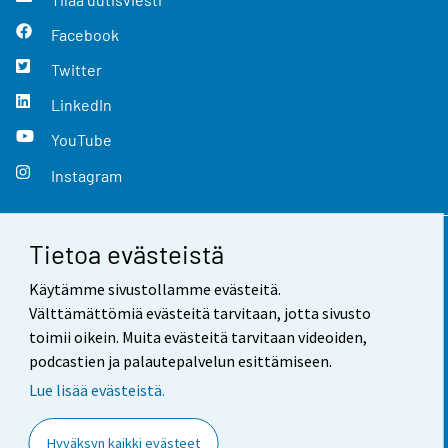
Facebook
Twitter
LinkedIn
YouTube
Instagram
Tietoa evästeistä
Yhteystiedot
Käytämme sivustollamme evästeitä.
Palaute
Välttämättömiä evästeitä tarvitaan, jotta sivusto
toimii oikein. Muita evästeitä tarvitaan videoiden,
Käyttöehdot
podcastien ja palautepalvelun esittämiseen.
Tietosuoja
Lue lisää evästeistä.
Saavutettavuus
Hyväksyn kaikki evästeet