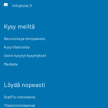
info@stat.fi
Kysy meiltä
Neuvonta ja tietopalvelu
Kysy tilastoista
Usein kysytyt kysymykset
Medialle
Löydä nopeasti
StatFin-tietokanta
Tilastotietokannat