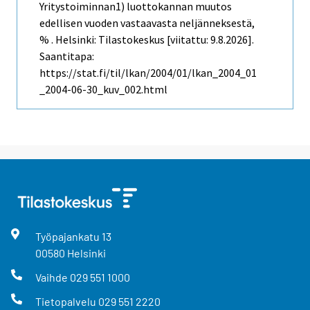
Yritystoiminnan1) luottokannan muutos
edellisen vuoden vastaavasta neljänneksestä,
% . Helsinki: Tilastokeskus [viitattu: 9.8.2026].
Saantitapa:
https://stat.fi/til/lkan/2004/01/lkan_2004_01
_2004-06-30_kuv_002.html
Työpajankatu
13
00580
Helsinki
Vaihde
029 551 1000
Tietopalvelu
029 551 2220