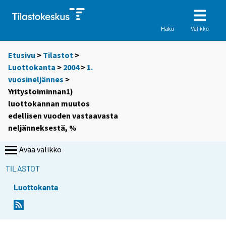
Valikko
Haku
Etusivu
>
Tilastot
>
Luottokanta
>
2004
>
1.
vuosineljännes
>
Yritystoiminnan1)
luottokannan muutos
edellisen vuoden vastaavasta
neljänneksestä, %
Avaa valikko
TILASTOT
Luottokanta