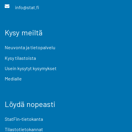
info@stat.fi
Kysy meiltä
Neuvonta ja tietopalvelu
Kysy tilastoista
Usein kysytyt kysymykset
Medialle
Löydä nopeasti
StatFin-tietokanta
Tilastotietokannat