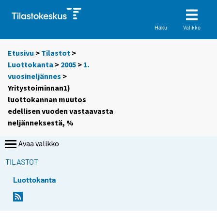
Valikko
Haku
Etusivu
>
Tilastot
>
Luottokanta
>
2005
>
1.
vuosineljännes
>
Yritystoiminnan1)
luottokannan muutos
edellisen vuoden vastaavasta
neljänneksestä, %
Avaa valikko
TILASTOT
Luottokanta