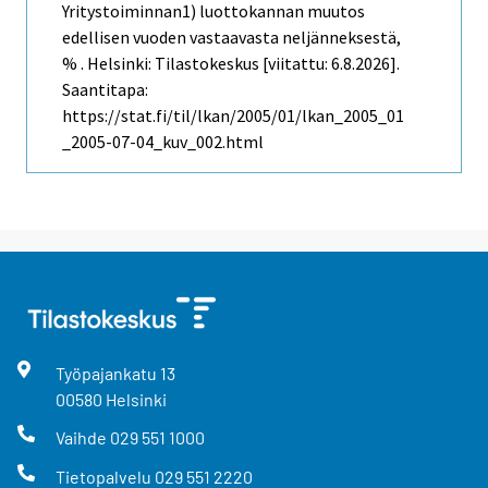
Yritystoiminnan1) luottokannan muutos
edellisen vuoden vastaavasta neljänneksestä,
% . Helsinki: Tilastokeskus [viitattu: 6.8.2026].
Saantitapa:
https://stat.fi/til/lkan/2005/01/lkan_2005_01
_2005-07-04_kuv_002.html
Työpajankatu
13
00580
Helsinki
Vaihde
029 551 1000
Tietopalvelu
029 551 2220