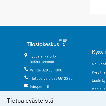
Kysy 
Työpajankatu
13
00580
Helsinki
Neuvonta
Vaihde
029 551 1000
Kysy tila
Tietopalvelu
029 551 2220
Usein ky
info@stat.fi
Medialle
Tietoa evästeistä