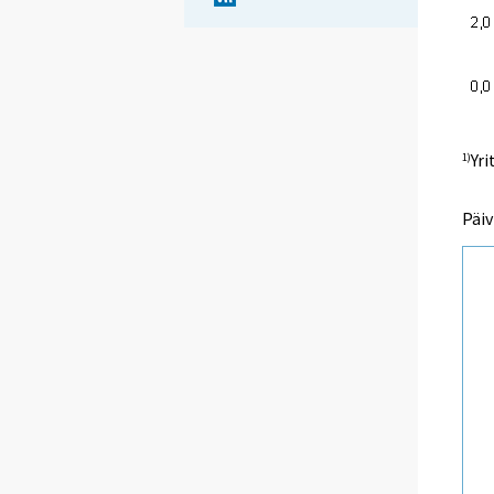
Yri
1)
Päiv