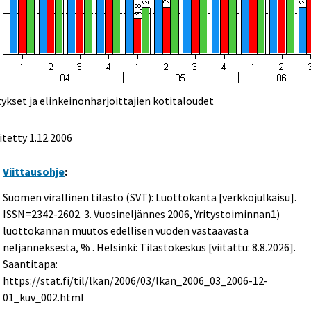
tykset ja elinkeinonharjoittajien kotitaloudet
itetty
1.12.2006
Viittausohje
:
Suomen virallinen tilasto (SVT): Luottokanta [verkkojulkaisu].
ISSN=2342-2602.
3. Vuosineljännes
2006, Yritystoiminnan1)
luottokannan muutos edellisen vuoden vastaavasta
neljänneksestä, % . Helsinki: Tilastokeskus [viitattu: 8.8.2026].
Saantitapa:
https://stat.fi/til/lkan/2006/03/lkan_2006_03_2006-12-
01_kuv_002.html