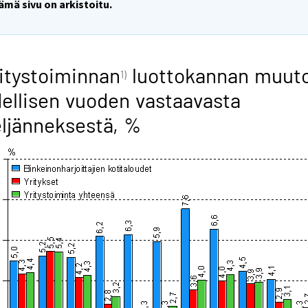
ämä sivu on arkistoitu.
itystoiminnan
luottokannan muut
1)
ellisen vuoden vastaavasta
ljänneksestä, %