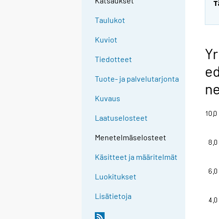
Katsaukset
T
Taulukot
Kuviot
Yr
Tiedotteet
ed
Tuote- ja palvelutarjonta
ne
Kuvaus
Laatuselosteet
Menetelmäselosteet
Käsitteet ja määritelmät
Luokitukset
Lisätietoja