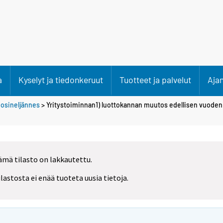
a
Kyselyt ja tiedonkeruut
Tuotteet ja palvelut
Aja
uosineljännes
> Yritystoiminnan1) luottokannan muutos edellisen vuoden
ämä tilasto on lakkautettu.
ilastosta ei enää tuoteta uusia tietoja.