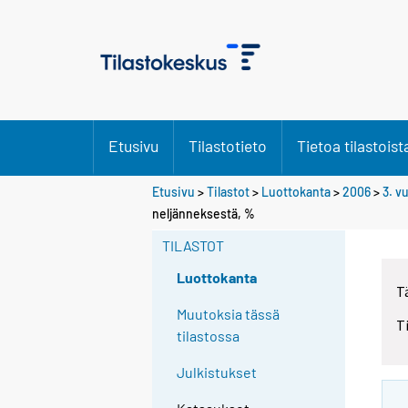
Etusivu
Tilastotieto
Tietoa tilastoist
Etusivu
>
Tilastot
>
Luottokanta
>
2006
>
3. v
neljänneksestä, %
TILASTOT
Luottokanta
T
Muutoksia tässä
T
tilastossa
Julkistukset