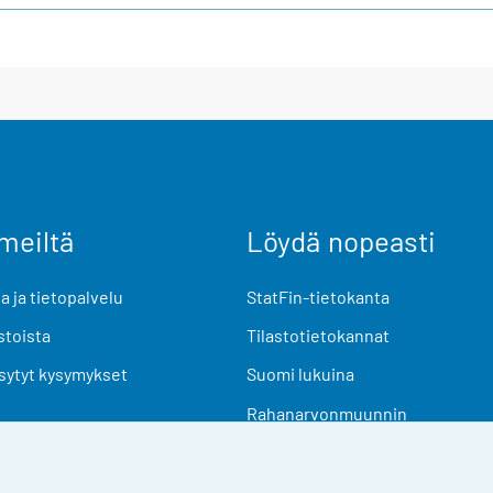
meiltä
Löydä nopeasti
 ja tietopalvelu
StatFin-tietokanta
stoista
Tilastotietokannat
sytyt kysymykset
Suomi lukuina
Rahanarvonmuunnin
Tulevat julkaisut
Tutkimusaineistot