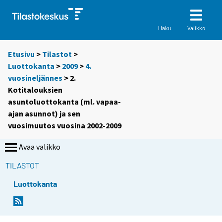
Valikko
Haku
Etusivu
>
Tilastot
>
Luottokanta
>
2009
>
4.
vuosineljännes
> 2.
Kotitalouksien
asuntoluottokanta (ml. vapaa-
ajan asunnot) ja sen
vuosimuutos vuosina 2002-2009
Avaa valikko
TILASTOT
Luottokanta