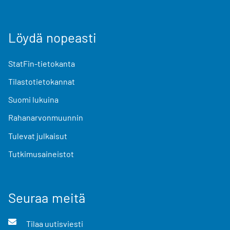
Löydä nopeasti
StatFin-tietokanta
Tilastotietokannat
Suomi lukuina
Rahanarvonmuunnin
Tulevat julkaisut
Tutkimusaineistot
Seuraa meitä
Tilaa uutisviesti