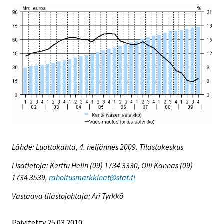
Lähde: Luottokanta, 4. neljännes 2009. Tilastokeskus
Lisätietoja: Kerttu Helin (09) 1734 3330, Olli Kannas (09)
1734 3539,
rahoitusmarkkinat@stat.fi
Vastaava tilastojohtaja: Ari Tyrkkö
Päivitetty 25.03.2010