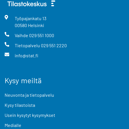
Työpajankatu
13
00580
Helsinki
Vaihde
029 551 1000
Tietopalvelu
029 551 2220
info@stat.fi
Kysy meiltä
Neuvonta ja tietopalvelu
Kysy tilastoista
Usein kysytyt kysymykset
Medialle