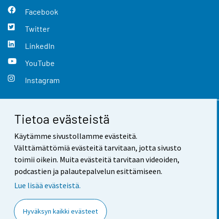
Facebook
Twitter
LinkedIn
YouTube
Instagram
Tietoa evästeistä
Yhteystiedot
Käytämme sivustollamme evästeitä.
Palaute
Välttämättömiä evästeitä tarvitaan, jotta sivusto
toimii oikein. Muita evästeitä tarvitaan videoiden,
Käyttöehdot
podcastien ja palautepalvelun esittämiseen.
Tietosuoja
Lue lisää evästeistä.
Saavutettavuus
Hyväksyn kaikki evästeet