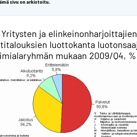
ämä sivu on arkistoitu.
 Yritysten ja elinkeinonharjoittajien
titalouksien luottokanta luotonsaa
oimialaryhmän mukaan 2009/Q4, %