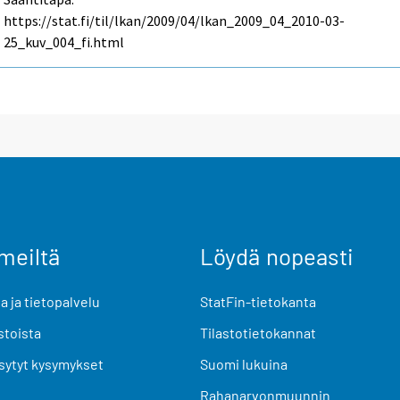
https://stat.fi/til/lkan/2009/04/lkan_2009_04_2010-03-
25_kuv_004_fi.html
meiltä
Löydä nopeasti
 ja tietopalvelu
StatFin-tietokanta
stoista
Tilastotietokannat
sytyt kysymykset
Suomi lukuina
Rahanarvonmuunnin