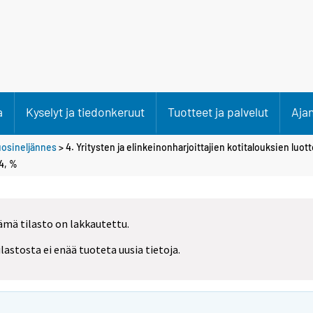
a
Kyselyt ja tiedonkeruut
Tuotteet ja palvelut
Aja
uosineljännes
> 4. Yritysten ja elinkeinonharjoittajien kotitalouksien luot
4, %
ämä tilasto on lakkautettu.
ilastosta ei enää tuoteta uusia tietoja.