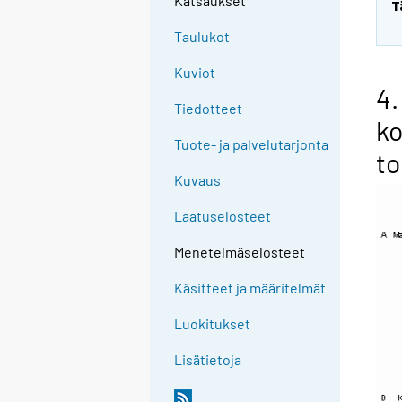
Katsaukset
T
Taulukot
Kuviot
4.
Tiedotteet
ko
Tuote- ja palvelutarjonta
t
Kuvaus
Laatuselosteet
Menetelmäselosteet
Käsitteet ja määritelmät
Luokitukset
Lisätietoja