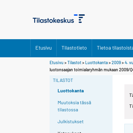
Etusivu
Tilastotieto
Tietoa tilastoist
Etusivu
>
Tilastot
>
Luottokanta
>
2009
>
4. v
luotonsaajan toimialaryhmän mukaan 2009/Q
TILASTOT
Luottokanta
T
Muutoksia tässä
T
tilastossa
Julkistukset