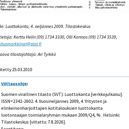
e: Luottokanta, 4. neljännes 2009. Tilastokeskus
tietoja: Kerttu Helin (09) 1734 3330, Olli Kannas (09) 1734 3539,
itusmarkkinat@stat.fi
aava tilastojohtaja: Ari Tyrkkö
itetty 25.03.2010
Viittausohje
:
Suomen virallinen tilasto (SVT): Luottokanta [verkkojulkaisu].
ISSN=2342-2602.
4. Vuosineljännes
2009, 4. Yritysten ja
elinkeinonharjoittajien kotitalouksien luottokanta
luotonsaajan toimialaryhmän mukaan 2009/Q4, % . Helsinki:
Tilastokeskus [viitattu: 7.8.2026].
Saantitapa: