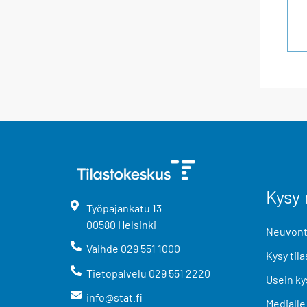
Kysy 
Työpajankatu
13
00580
Helsinki
Neuvonta
Vaihde
029 551 1000
Kysy tila
Tietopalvelu
029 551 2220
Usein ky
info@stat.fi
Medialle