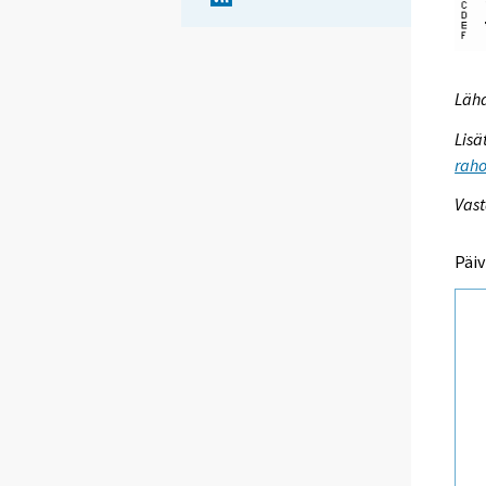
Lähd
Lisä
raho
Vast
Päiv