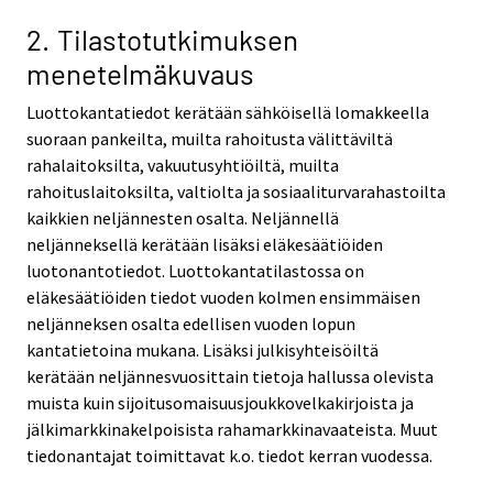
2. Tilastotutkimuksen
menetelmäkuvaus
Luottokantatiedot kerätään sähköisellä lomakkeella
suoraan pankeilta, muilta rahoitusta välittäviltä
rahalaitoksilta, vakuutusyhtiöiltä, muilta
rahoituslaitoksilta, valtiolta ja sosiaaliturvarahastoilta
kaikkien neljännesten osalta. Neljännellä
neljänneksellä kerätään lisäksi eläkesäätiöiden
luotonantotiedot. Luottokantatilastossa on
eläkesäätiöiden tiedot vuoden kolmen ensimmäisen
neljänneksen osalta edellisen vuoden lopun
kantatietoina mukana. Lisäksi julkisyhteisöiltä
kerätään neljännesvuosittain tietoja hallussa olevista
muista kuin sijoitusomaisuusjoukkovelkakirjoista ja
jälkimarkkinakelpoisista rahamarkkinavaateista. Muut
tiedonantajat toimittavat k.o. tiedot kerran vuodessa.