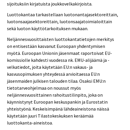
sijoituksiin kirjatuista joukkovelkakirjoista.
Luottokantaa tarkastellaan luotonantajasektoreittain,
luotonsaajasektoreittain, luotonsaajatoimialoittain
sekä luoton käyttötarkoituksen mukaan.
Neljännesvuosittaisten luottokantatietojen merkitys
on entisestään kasvanut Euroopan yhdentymisen
myötä. Euroopan Unionin jäsenmaat raportoivat EU-
komissiolle kahdesti vuodessa nk. EMU-alijäämä ja -
velkatiedot, joita käytetään EU:n vakaus- ja
kasvusopimuksen yhteydessä arvioitaessa EU:n
jäsenmaiden julkisen talouden tilaa. Osaksi EMU:n
tietotarveohjelmaa on noussut myös
neljännesvuosittainen rahoitustilinpito, joka on
käynnistynyt Euroopan keskuspankin ja Eurostatin
yhteistyönä. Keskeisimpänä lähdeaineistona näissä
käytetään juuri Tilastokeskuksen keräämää
luottokanta-aineistoa.