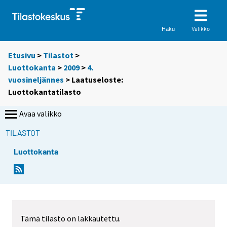
Valikko
Haku
Etusivu
>
Tilastot
>
Luottokanta
>
2009
>
4.
vuosineljännes
> Laatuseloste:
Luottokantatilasto
Avaa valikko
TILASTOT
Luottokanta
Tämä tilasto on lakkautettu.