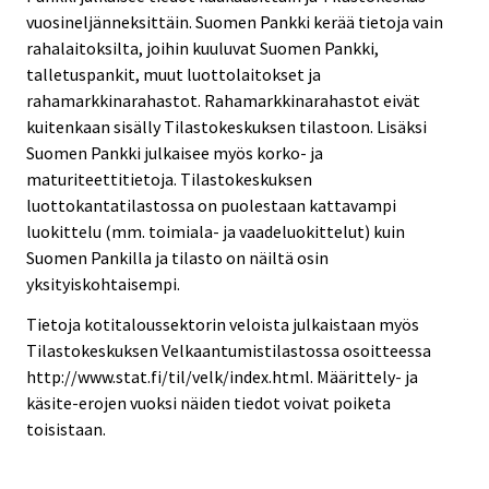
vuosineljänneksittäin. Suomen Pankki kerää tietoja vain
rahalaitoksilta, joihin kuuluvat Suomen Pankki,
talletuspankit, muut luottolaitokset ja
rahamarkkinarahastot. Rahamarkkinarahastot eivät
kuitenkaan sisälly Tilastokeskuksen tilastoon. Lisäksi
Suomen Pankki julkaisee myös korko- ja
maturiteettitietoja. Tilastokeskuksen
luottokantatilastossa on puolestaan kattavampi
luokittelu (mm. toimiala- ja vaadeluokittelut) kuin
Suomen Pankilla ja tilasto on näiltä osin
yksityiskohtaisempi.
Tietoja kotitaloussektorin veloista julkaistaan myös
Tilastokeskuksen Velkaantumistilastossa osoitteessa
http://www.stat.fi/til/velk/index.html. Määrittely- ja
käsite-erojen vuoksi näiden tiedot voivat poiketa
toisistaan.