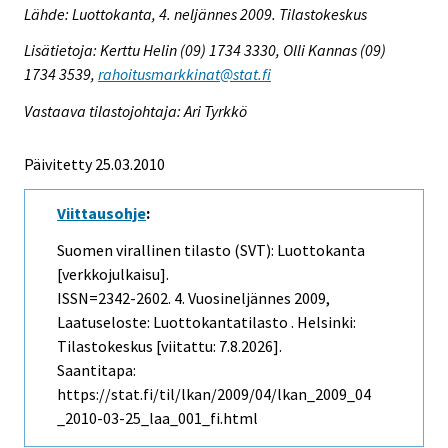
Lähde: Luottokanta, 4. neljännes 2009. Tilastokeskus
Lisätietoja: Kerttu Helin (09) 1734 3330, Olli Kannas (09)
1734 3539,
rahoitusmarkkinat@stat.fi
Vastaava tilastojohtaja: Ari Tyrkkö
Päivitetty 25.03.2010
Viittausohje
:
Suomen virallinen tilasto (SVT): Luottokanta
[verkkojulkaisu].
ISSN=2342-2602.
4. Vuosineljännes
2009,
Laatuseloste: Luottokantatilasto . Helsinki:
Tilastokeskus [viitattu: 7.8.2026].
Saantitapa:
https://stat.fi/til/lkan/2009/04/lkan_2009_04
_2010-03-25_laa_001_fi.html