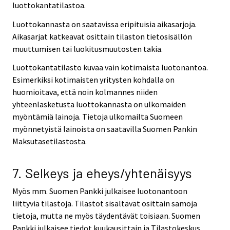
luottokantatilastoa.
Luottokannasta on saatavissa eripituisia aikasarjoja.
Aikasarjat katkeavat osittain tilaston tietosisällön
muuttumisen tai luokitusmuutosten takia.
Luottokantatilasto kuvaa vain kotimaista luotonantoa.
Esimerkiksi kotimaisten yritysten kohdalla on
huomioitava, että noin kolmannes niiden
yhteenlasketusta luottokannasta on ulkomaiden
myöntämiä lainoja. Tietoja ulkomailta Suomeen
myönnetyistä lainoista on saatavilla Suomen Pankin
Maksutasetilastosta.
7. Selkeys ja eheys/yhtenäisyys
Myös mm. Suomen Pankki julkaisee luotonantoon
liittyviä tilastoja. Tilastot sisältävät osittain samoja
tietoja, mutta ne myös täydentävät toisiaan. Suomen
Pankki julkaisee tiedot kuukausittain ja Tilastokeskus