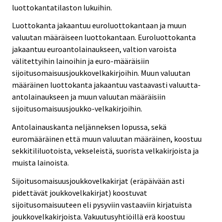
luottokantatilaston lukuihin.
Luottokanta jakaantuu euroluottokantaan ja muun
valuutan määräiseen luottokantaan. Euroluottokanta
jakaantuu euroantolainaukseen, valtion varoista
välitettyihin lainoihin ja euro-määräisiin
sijoitusomaisuusjoukkovelkakirjoihin. Muun valuutan
määräinen luottokanta jakaantuu vastaavasti valuutta-
antolainaukseen ja muun valuutan määräisiin
sijoitusomaisuusjoukko-velkakirjoihin.
Antolainauskanta neljänneksen lopussa, sekä
euromääräinen että muun valuutan määräinen, koostuu
sekkitililuotoista, vekseleistä, suorista velkakirjoista ja
muista lainoista.
Sijoitusomaisuusjoukkovelkakirjat (eräpäivään asti
pidettävät joukkovelkakirjat) koostuvat
sijoitusomaisuuteen eli pysyviin vastaaviin kirjatuista
joukkovelkakirjoista. Vakuutusyhtiöillä erä koostuu