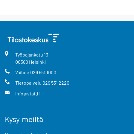
Työpajankatu
13
00580
Helsinki
Vaihde
029 551 1000
Tietopalvelu
029 551 2220
info@stat.fi
Kysy meiltä