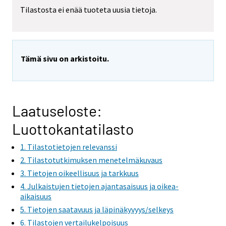
Tilastosta ei enää tuoteta uusia tietoja.
Tämä sivu on arkistoitu.
Laatuseloste:
Luottokantatilasto
1. Tilastotietojen relevanssi
2. Tilastotutkimuksen menetelmäkuvaus
3. Tietojen oikeellisuus ja tarkkuus
4. Julkaistujen tietojen ajantasaisuus ja oikea-
aikaisuus
5. Tietojen saatavuus ja läpinäkyvyys/selkeys
6. Tilastojen vertailukelpoisuus