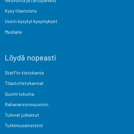
Neuvonta ja tietopalvelu
Kysy tilastoista
Usein kysytyt kysymykset
Medialle
Löydä nopeasti
StatFin-tietokanta
Tilastotietokannat
Suomi lukuina
Rahanarvonmuunnin
Tulevat julkaisut
Tutkimusaineistot