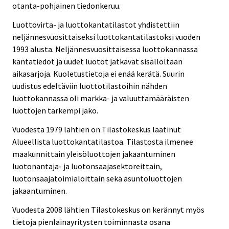
otanta-pohjainen tiedonkeruu.
Luottovirta- ja luottokantatilastot yhdistettiin
neljännesvuosittaiseksi luottokantatilastoksi vuoden
1993 alusta. Neljännesvuosittaisessa luottokannassa
kantatiedot ja uudet luotot jatkavat sisällöltään
aikasarjoja. Kuoletustietoja ei enää kerätä. Suurin
uudistus edeltäviin luottotilastoihin nähden
luottokannassa oli markka- ja valuuttamääräisten
luottojen tarkempi jako.
Vuodesta 1979 lähtien on Tilastokeskus laatinut
Alueellista luottokantatilastoa. Tilastosta ilmenee
maakunnittain yleisöluottojen jakaantuminen
luotonantaja- ja luotonsaajasektoreittain,
luotonsaajatoimialoittain sekä asuntoluottojen
jakaantuminen.
Vuodesta 2008 lähtien Tilastokeskus on kerännyt myös
tietoja pienlainayritysten toiminnasta osana