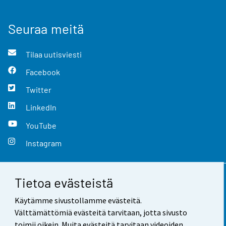
Seuraa meitä
Tilaa uutisviesti
Facebook
Twitter
LinkedIn
YouTube
Instagram
Tietoa evästeistä
Yhteystiedot
Käytämme sivustollamme evästeitä.
Palaute
Välttämättömiä evästeitä tarvitaan, jotta sivusto
toimii oikein. Muita evästeitä tarvitaan videoiden,
Käyttöehdot