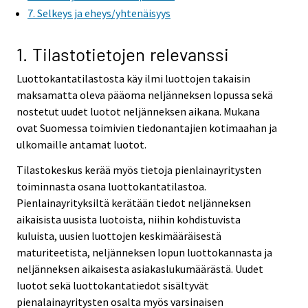
7. Selkeys ja eheys/yhtenäisyys
1. Tilastotietojen relevanssi
Luottokantatilastosta käy ilmi luottojen takaisin
maksamatta oleva pääoma neljänneksen lopussa sekä
nostetut uudet luotot neljänneksen aikana. Mukana
ovat Suomessa toimivien tiedonantajien kotimaahan ja
ulkomaille antamat luotot.
Tilastokeskus kerää myös tietoja pienlainayritysten
toiminnasta osana luottokantatilastoa.
Pienlainayrityksiltä kerätään tiedot neljänneksen
aikaisista uusista luotoista, niihin kohdistuvista
kuluista, uusien luottojen keskimääräisestä
maturiteetista, neljänneksen lopun luottokannasta ja
neljänneksen aikaisesta asiakaslukumäärästä. Uudet
luotot sekä luottokantatiedot sisältyvät
pienalainayritysten osalta myös varsinaisen