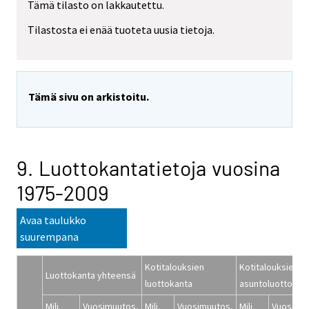
Tämä tilasto on lakkautettu.
Tilastosta ei enää tuoteta uusia tietoja.
Tämä sivu on arkistoitu.
9. Luottokantatietoja vuosina
1975-2009
Avaa taulukko
suurempana
Kotitalouksien
Kotitalouksien
Luottokanta yhteensä
luottokanta
asuntoluottokan
Milj.
Vuosimuutos,
Milj.
Vuosimuutos,
Milj.
Vuosimuu