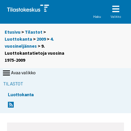
Valikko
Haku
Etusivu
>
Tilastot
>
Luottokanta
>
2009
>
4.
vuosineljännes
> 9.
Luottokantatietoja vuosina
1975-2009
Avaa valikko
TILASTOT
Luottokanta