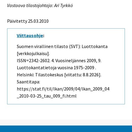
Vastaava tilastojohtaja: Ari Tyrkkö
Päivitetty 25.03.2010
Viittausohje
:
Suomen virallinen tilasto (SVT): Luottokanta
[verkkojulkaisu].
ISSN=2342-2602.
4. Vuosineljännes
2009, 9.
Luottokantatietoja vuosina 1975-2009 .
Helsinki: Tilastokeskus [viitattu: 8.8.2026].
Saantitapa:
https://stat.fi/til/lkan/2009/04/lkan_2009_04
_2010-03-25_tau_009_fi.html