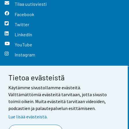
Tilaa uutisviesti
Facebook
Twitter
LinkedIn
YouTube
Instagram
Tietoa evästeistä
Yhteystiedot
Käytämme sivustollamme evästeitä.
Palaute
Välttämättömiä evästeitä tarvitaan, jotta sivusto
toimii oikein. Muita evästeitä tarvitaan videoiden,
Käyttöehdot
podcastien ja palautepalvelun esittämiseen.
Tietosuoja
Lue lisää evästeistä.
Saavutettavuus