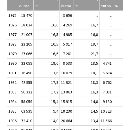
euroa
%
euroa
%
euroa
%
1975
15 470
..
3 656
..
..
1976
18 034
16,6
4 269
16,7
..
1977
21 007
16,5
4 985
16,8
..
1978
23 205
10,5
5 917
18,7
..
1979
27 066
16,6
7 201
21,7
..
1980
32 099
18,6
8 533
18,5
4 741
1981
36 450
13,6
10 079
18,1
5 684
1982
42 955
17,8
11 921
18,3
6 762
1983
50 332
17,2
13 863
16,3
7 981
1984
58 059
15,4
15 915
14,8
9 130
1985
63 539
9,4
18 230
14,5
10 328
1986
72 410
14,0
20 664
13,4
11 566