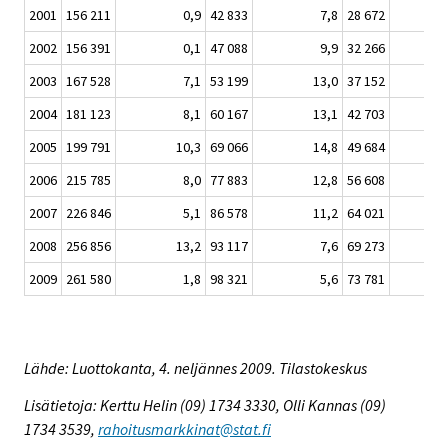
2001
156 211
0,9
42 833
7,8
28 672
2002
156 391
0,1
47 088
9,9
32 266
2003
167 528
7,1
53 199
13,0
37 152
2004
181 123
8,1
60 167
13,1
42 703
2005
199 791
10,3
69 066
14,8
49 684
2006
215 785
8,0
77 883
12,8
56 608
2007
226 846
5,1
86 578
11,2
64 021
2008
256 856
13,2
93 117
7,6
69 273
2009
261 580
1,8
98 321
5,6
73 781
Lähde: Luottokanta, 4. neljännes 2009. Tilastokeskus
Lisätietoja: Kerttu Helin (09) 1734 3330, Olli Kannas (09)
1734 3539,
rahoitusmarkkinat@stat.fi