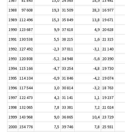
1987
81 843
13,0
24 565
18,9
13 441
1988
97 608
19,3
31 509
28,3
16 977
1989
112 496
15,3
35 849
13,8
19 671
1990
123 687
9,9
37 618
4,9
20 628
1991
130 538
5,5
38 215
1,6
21 315
1992
127 492
-2,3
37 011
-3,1
21 140
1993
120 808
-5,2
34 948
-5,6
20 390
1994
115 166
-4,7
33 254
-4,8
19 730
1995
114 104
-0,9
31 846
-4,2
19 074
1996
117 544
3,0
30 814
-3,2
18 763
1997
122 473
4,2
31 141
1,1
19 237
1998
132 065
7,8
33 381
7,2
21 024
1999
143 968
9,0
36 865
10,4
23 729
2000
154 776
7,5
39 746
7,8
25 931