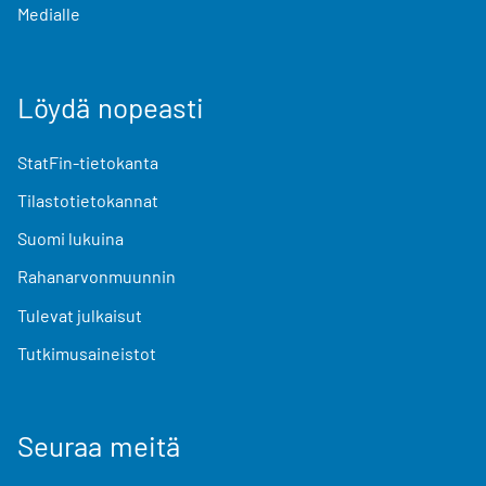
Medialle
Löydä nopeasti
StatFin-tietokanta
Tilastotietokannat
Suomi lukuina
Rahanarvonmuunnin
Tulevat julkaisut
Tutkimusaineistot
Seuraa meitä