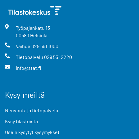
Työpajankatu
13
00580
Helsinki
Vaihde
029 551 1000
Tietopalvelu
029 551 2220
info@stat.fi
Kysy meiltä
Neuvonta ja tietopalvelu
Kysy tilastoista
Usein kysytyt kysymykset