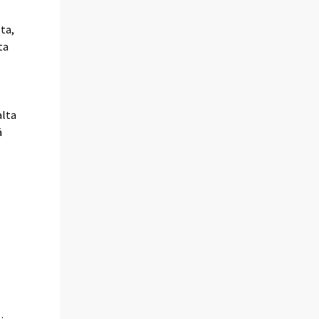
ta,
ta
alta
ä