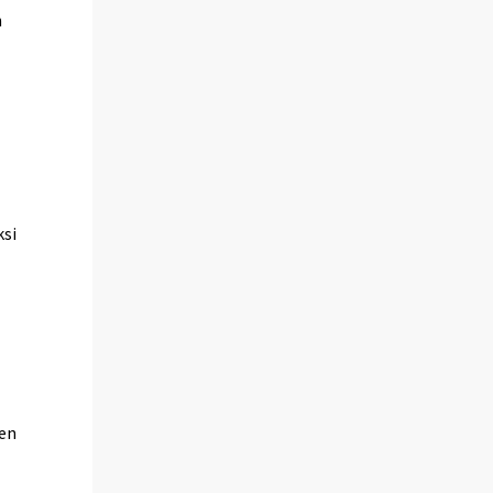
n
ksi
jen