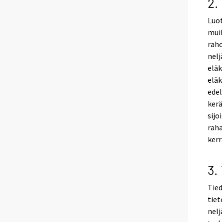
2.
Luot
muil
raho
nelj
eläk
elä
edel
kerä
sijo
raha
kerr
3.
Tied
tiet
nelj