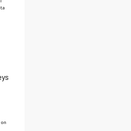
i
sta
5
eys
s on