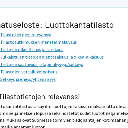
atuseloste: Luottokantatilasto
. Tilastotietojen relevanssi
. Tilastotutkimuksen menetelmäkuvaus
. Tietojen oikeellisuus ja tarkkuus
. Julkaistujen tietojen ajantasaisuus ja oikea-aikaisuus
. Tietojen saatavuus ja läpinäkyvyys/selkeys
. Tilastojen vertailukelpoisuus
. Selkeys ja eheys/yhtenäisyys
 Tilastotietojen relevanssi
tokantatilastosta käy ilmi luottojen takaisin maksamatta oleva
oma neljänneksen lopussa sekä nostetut uudet luotot neljänneks
ana. Mukana ovat Suomessa toimivien tiedonantajien kotimaahan 
omaille antamat luotot.