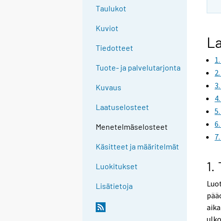
Taulukot
Kuviot
La
Tiedotteet
1
Tuote- ja palvelutarjonta
2
3
Kuvaus
4
Laatuselosteet
5
6
Menetelmäselosteet
7
Käsitteet ja määritelmät
1.
Luokitukset
Luot
Lisätietoja
pää
aik
ulk