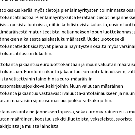
stokeskus kerää myös tietoja pienlainayritysten toiminnasta osa
tokantatilastoa. Pienlainayrityksiltä kerätään tiedot neljänneks
isista uusista luotoista, niihin kohdistuvista kuluista, uusien luot
imääräisestä maturiteetista, neljänneksen lopun luottokannasta
änneksen aikaisesta asiakaslukumäärästä. Uudet luotot sekä
tokantatiedot sisältyvät pienalainayritysten osalta myös varsina
tokantatilaston lukuihin.
ttokanta jakaantuu euroluottokantaan ja muun valuutan määräis
ttokantaan. Euroluottokanta jakaantuu euroantolainaukseen, val
ista välitettyihin lainoihin ja euro-määräisiin
itusomaisuusjoukkovelkakirjoihin. Muun valuutan määräinen
tokanta jakaantuu vastaavasti valuutta-antolainaukseen ja muun
utan määräisiin sijoitusomaisuusjoukko-velkakirjoihin.
olainauskanta neljänneksen lopussa, sekä euromääräinen että m
utan määräinen, koostuu sekkitililuotoista, vekseleistä, suorista
akirjoista ja muista lainoista.