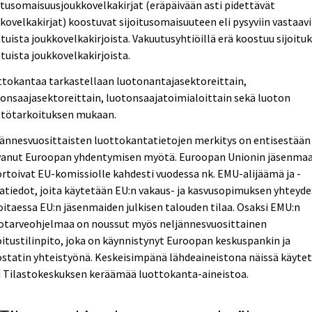
itusomaisuusjoukkovelkakirjat (eräpäivään asti pidettävät
kovelkakirjat) koostuvat sijoitusomaisuuteen eli pysyviin vastaavi
atuista joukkovelkakirjoista. Vakuutusyhtiöillä erä koostuu sijoituk
atuista joukkovelkakirjoista.
tokantaa tarkastellaan luotonantajasektoreittain,
onsaajasektoreittain, luotonsaajatoimialoittain sekä luoton
ttötarkoituksen mukaan.
ännesvuosittaisten luottokantatietojen merkitys on entisestään
vanut Euroopan yhdentymisen myötä. Euroopan Unionin jäsenma
rtoivat EU-komissiolle kahdesti vuodessa nk. EMU-alijäämä ja -
atiedot, joita käytetään EU:n vakaus- ja kasvusopimuksen yhteyd
oitaessa EU:n jäsenmaiden julkisen talouden tilaa. Osaksi EMU:n
totarveohjelmaa on noussut myös neljännesvuosittainen
itustilinpito, joka on käynnistynyt Euroopan keskuspankin ja
statin yhteistyönä. Keskeisimpänä lähdeaineistona näissä käyte
i Tilastokeskuksen keräämää luottokanta-aineistoa.