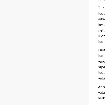
Tila
luot
aika
kesk
nelj
luot
luot
Luo
luo
varo
sijo
luot
valu
Ant
valu
velk