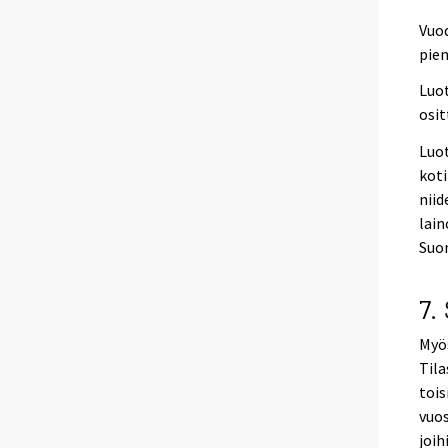
Vuod
pien
Luot
osit
Luot
koti
nii
lain
Suo
7.
Myös
Tila
tois
vuos
joih