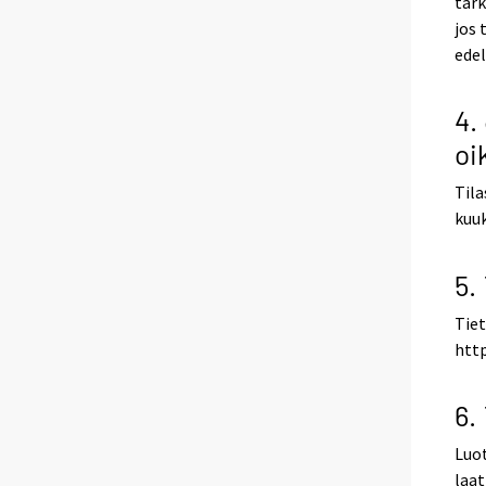
tark
jos 
edel
4.
oi
Tila
kuuk
5.
Tiet
http
6.
Luot
laat