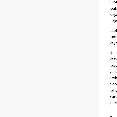
Sijo
jouk
kirj
kirj
Luot
luot
käy
Nelj
kas
rapo
velk
arvi
tie
raho
Euro
juur