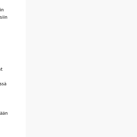
in
siin
at
essä
tään