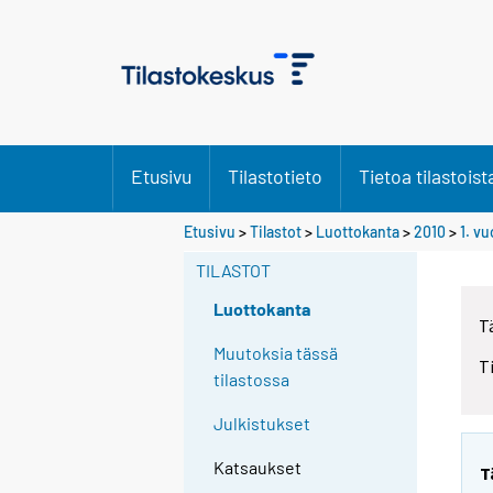
Etusivu
Tilastotieto
Tietoa tilastoist
Etusivu
>
Tilastot
>
Luottokanta
>
2010
>
1. v
TILASTOT
Luottokanta
T
Muutoksia tässä
T
tilastossa
Julkistukset
Katsaukset
T