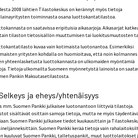
esta 2008 lähtien Tilastokeskus on kerännyt myös tietoja
lainayritysten toiminnasta osana luottokantatilastoa.
tokannasta on saatavissa eripituisia aikasarjoja. Aikasarjat katke
tain tilaston tietosisällön muuttumisen tai luokitusmuutosten ta
tokantatilasto kuvaa vain kotimaista luotonantoa. Esimerkiksi
maisten yritysten kohdalla on huomioitava, että noin kolmannes
den yhteenlasketusta luottokannasta on ulkomaiden myöntämiä
oja. Tietoja ulkomailta Suomeen myönnetyistä lainoista on saatav
men Pankin Maksutasetilastosta.
 Selkeys ja eheys/yhtenäisyys
 mm. Suomen Pankki julkaisee luotonantoon liittyviä tilastoja.
stot sisältävät osittain samoja tietoja, mutta ne myös täydentäv
iaan. Suomen Pankki julkaisee tiedot kuukausittain ja Tilastokesk
ineljänneksittäin. Suomen Pankki kerää tietoja vain rahalaitoksil
in kuuluvat Suomen Pankki, talletuspankit, muut luottolaitokset 