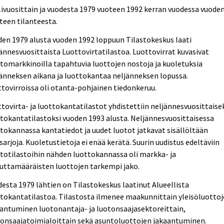
ivuosittain ja vuodesta 1979 vuoteen 1992 kerran vuodessa vuode
teen tilanteesta.
en 1979 alusta vuoden 1992 loppuun Tilastokeskus laati
ännesvuosittaista Luottovirtatilastoa. Luottovirrat kuvasivat
tomarkkinoilla tapahtuvia luottojen nostoja ja kuoletuksia
änneksen aikana ja luottokantaa neljänneksen lopussa.
tovirroissa oli otanta-pohjainen tiedonkeruu.
tovirta- ja luottokantatilastot yhdistettiin neljännesvuosittaise
tokantatilastoksi vuoden 1993 alusta. Neljännesvuosittaisessa
tokannassa kantatiedot ja uudet luotot jatkavat sisällöltään
sarjoja. Kuoletustietoja ei enää kerätä. Suurin uudistus edeltäviin
totilastoihin nähden luottokannassa oli markka- ja
uttamääräisten luottojen tarkempi jako.
esta 1979 lähtien on Tilastokeskus laatinut Alueellista
tokantatilastoa. Tilastosta ilmenee maakunnittain yleisöluotto
antuminen luotonantaja- ja luotonsaajasektoreittain,
tonsaajatoimialoittain sekä asuntoluottojen jakaantuminen.