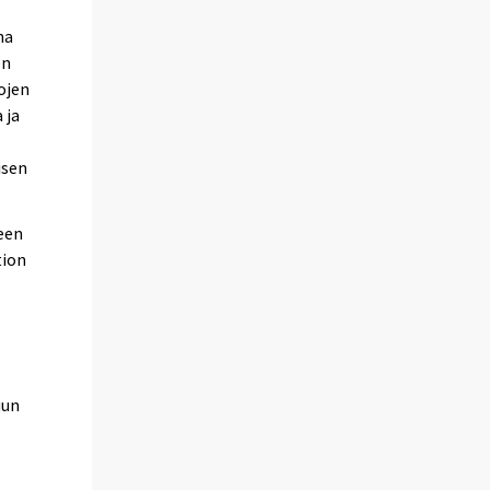
na
en
tojen
 ja
isen
een
tion
uun