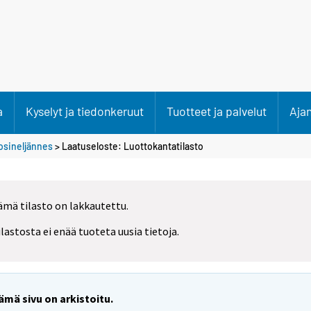
a
Kyselyt ja tiedonkeruut
Tuotteet ja palvelut
Aja
uosineljännes
> Laatuseloste: Luottokantatilasto
ämä tilasto on lakkautettu.
ilastosta ei enää tuoteta uusia tietoja.
ämä sivu on arkistoitu.