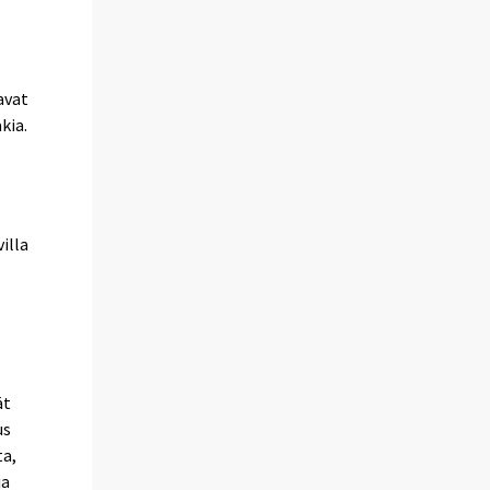
avat
kia.
illa
ät
us
ta,
ja