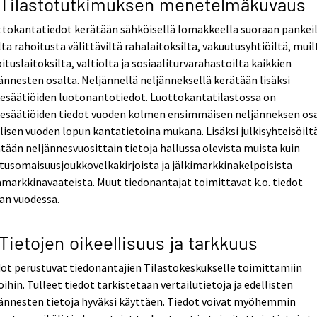
 Tilastotutkimuksen menetelmäkuvaus
tokantatiedot kerätään sähköisellä lomakkeella suoraan pankeil
ta rahoitusta välittäviltä rahalaitoksilta, vakuutusyhtiöiltä, muil
ituslaitoksilta, valtiolta ja sosiaaliturvarahastoilta kaikkien
ännesten osalta. Neljännellä neljänneksellä kerätään lisäksi
esäätiöiden luotonantotiedot. Luottokantatilastossa on
kesäätiöiden tiedot vuoden kolmen ensimmäisen neljänneksen os
lisen vuoden lopun kantatietoina mukana. Lisäksi julkisyhteisöilt
tään neljännesvuosittain tietoja hallussa olevista muista kuin
itusomaisuusjoukkovelkakirjoista ja jälkimarkkinakelpoisista
markkinavaateista. Muut tiedonantajat toimittavat k.o. tiedot
an vuodessa.
 Tietojen oikeellisuus ja tarkkuus
ot perustuvat tiedonantajien Tilastokeskukselle toimittamiin
oihin. Tulleet tiedot tarkistetaan vertailutietoja ja edellisten
ännesten tietoja hyväksi käyttäen. Tiedot voivat myöhemmin