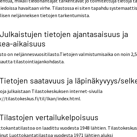
entua, mikäli tiedonantajat tarkentavat jo toimitettuja tietoja ta
tiedoissa havaitaan virhe. Tilastossa ei siten tapahdu systemaatti
lisen neljänneksen tietojen tarkentumista.
 Julkaistujen tietojen ajantasaisuus ja
kea-aikaisuus
sto on neljännesvuositilasto.Tietojen valmistumisaika on noin 2,
autta tilastointiajankohdasta.
 Tietojen saatavuus ja läpinäkyvyys/selk
oja julkaistaan Tilastokeskuksen internet-sivulla
://tilastokeskus.fi/til/lkan/index.html.
 Tilastojen vertailukelpoisuus
tokantatilastoa on laadittu vuodesta 1948 lähtien. Tilastokesku
inut Luottokantatilastoa vuodesta 1971 lähtien aluksi