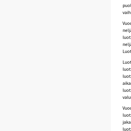
puol
vaih
Vuod
nelj
luot
nelj
Luot
Luot
luot
luot
aika
luot
valu
Vuod
luot
jaka
luo