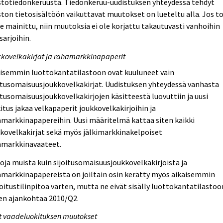
stotiedonkeruusta. Tiedonkeruu-uudistuksen yhteydessä tehdyt
ston tietosisältöön vaikuttavat muutokset on lueteltu alla. Jos to
le mainittu, niin muutoksia ei ole korjattu takautuvasti vanhoihin
sarjoihin.
kovelkakirjat ja rahamarkkinapaperit
aisemmin luottokantatilastoon ovat kuuluneet vain
itusomaisuusjoukkovelkakirjat. Uudistuksen yhteydessä vanhasta
itusomaisuusjoukkovelkakirjojen käsitteestä luovuttiin ja uusi
itus jakaa velkapaperit joukkovelkakirjoihin ja
markkinapapereihin. Uusi määritelmä kattaa siten kaikki
kovelkakirjat sekä myös jälkimarkkinakelpoiset
amarkkinavaateet.
oja muista kuin sijoitusomaisuusjoukkovelkakirjoista ja
markkinapapereista on joiltain osin kerätty myös aikaisemmin
itustilinpitoa varten, mutta ne eivät sisälly luottokantatilastoo
en ajankohtaa 2010/Q2.
 vaadeluokituksen muutokset