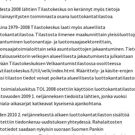
esta 2008 lähtien Tilastokeskus on kerännyt myös tietoja
lainayritysten toiminnasta osana luottokantatilastoa.
ina 1979–2008 Tilastokeskus laati myös alueellista
tokantatilastoa. Tilastosta ilmenee maakunnittain yleisöluotto
antuminen luotonantaja- ja luotonsaajasektoreittain,
onsaajatoimialoittain sekä asuntoluottojen jakaantuminen. Tiet
taloussektorin velkojen alueellisesta jakautumisesta julkaistaan
yään Tilastokeskuksen Velkaantumistilastossa osoitteessa
tilastokeskus.fi/til/velk/index.html. Määrittely- ja käsite-erojen
si tilaston tiedot voivat poiketa alueellisesta luottokantatilasto
 toimialaluokitus TOL 2008 otettiin käyttöön luottokantatilasto
stovuoden 2009 1. neljänneksen tiedoista lähtien, jonka vuoksi
iala-aikasarjat katkeavat kyseisenä ajankohtana.
en 2010 2. neljänneksestä alkaen luottokantatilaston sisältöä
tettiin tiedonkeruu-uudistuksen yhteydessä. Rahalaitosten
ttotiedot saadaan nykyisin suoraan Suomen Pankin