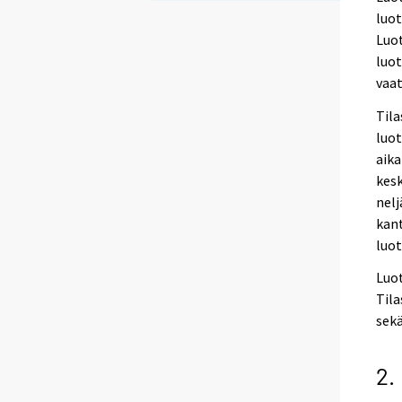
luo
Luo
luot
vaat
Tila
luot
aika
kesk
nelj
kant
luot
Luo
Tila
sekä
2.