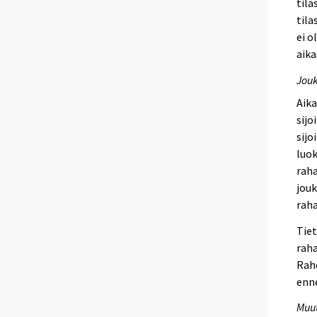
tila
tila
ei o
aika
Jouk
Aik
sijo
sijo
luok
raha
jouk
rah
Tiet
raha
Raho
enn
Muut