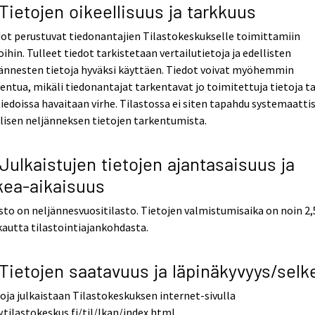
 Tietojen oikeellisuus ja tarkkuus
ot perustuvat tiedonantajien Tilastokeskukselle toimittamiin
oihin. Tulleet tiedot tarkistetaan vertailutietoja ja edellisten
ännesten tietoja hyväksi käyttäen. Tiedot voivat myöhemmin
entua, mikäli tiedonantajat tarkentavat jo toimitettuja tietoja ta
tiedoissa havaitaan virhe. Tilastossa ei siten tapahdu systemaatti
lisen neljänneksen tietojen tarkentumista.
 Julkaistujen tietojen ajantasaisuus ja
kea-aikaisuus
sto on neljännesvuositilasto. Tietojen valmistumisaika on noin 2,
autta tilastointiajankohdasta.
 Tietojen saatavuus ja läpinäkyvyys/selk
oja julkaistaan Tilastokeskuksen internet-sivulla
tilastokeskus.fi/til/lkan/index.html.