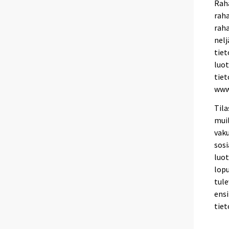
Raha
rah
raha
nelj
tiet
luot
tiet
www
Tila
muil
vaku
sosi
luo
lopu
tule
ens
tiet