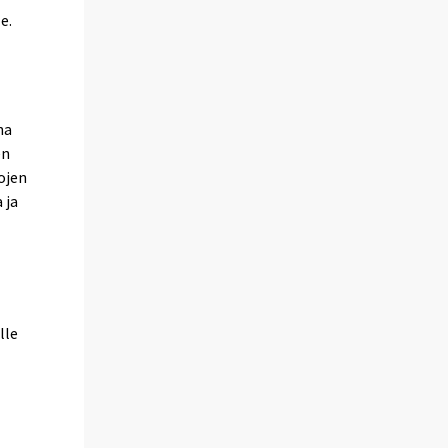
e.
na
en
tojen
 ja
lle