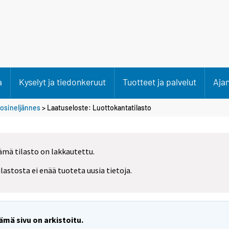
a
Kyselyt ja tiedonkeruut
Tuotteet ja palvelut
Aja
uosineljännes
> Laatuseloste: Luottokantatilasto
ämä tilasto on lakkautettu.
ilastosta ei enää tuoteta uusia tietoja.
ämä sivu on arkistoitu.