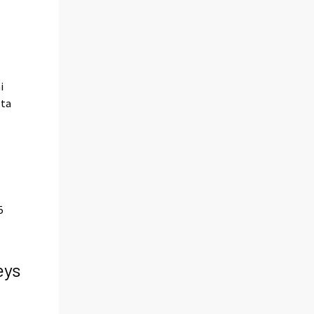
i
sta
5
eys