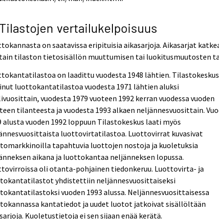
 Tilastojen vertailukelpoisuus
tokannasta on saatavissa eripituisia aikasarjoja. Aikasarjat katke
tain tilaston tietosisällön muuttumisen tai luokitusmuutosten ta
tokantatilastoa on laadittu vuodesta 1948 lähtien. Tilastokesku
inut luottokantatilastoa vuodesta 1971 lähtien aluksi
ivuosittain, vuodesta 1979 vuoteen 1992 kerran vuodessa vuoden
teen tilanteesta ja vuodesta 1993 alkaen neljännesvuosittain. Vu
 alusta vuoden 1992 loppuun Tilastokeskus laati myös
ännesvuosittaista luottovirtatilastoa. Luottovirrat kuvasivat
tomarkkinoilla tapahtuvia luottojen nostoja ja kuoletuksia
änneksen aikana ja luottokantaa neljänneksen lopussa.
tovirroissa oli otanta-pohjainen tiedonkeruu. Luottovirta- ja
tokantatilastot yhdistettiin neljännesvuosittaiseksi
tokantatilastoksi vuoden 1993 alussa. Neljännesvuosittaisessa
tokannassa kantatiedot ja uudet luotot jatkoivat sisällöltään
sarjoja. Kuoletustietoja ei sen sijaan enää kerätä.