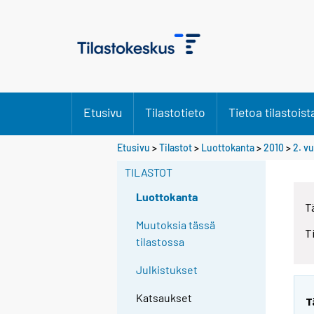
Etusivu
Tilastotieto
Tietoa tilastoist
Etusivu
>
Tilastot
>
Luottokanta
>
2010
>
2. v
TILASTOT
Luottokanta
T
Muutoksia tässä
T
tilastossa
Julkistukset
Katsaukset
T