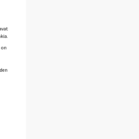
avat
kia.
s on
oden