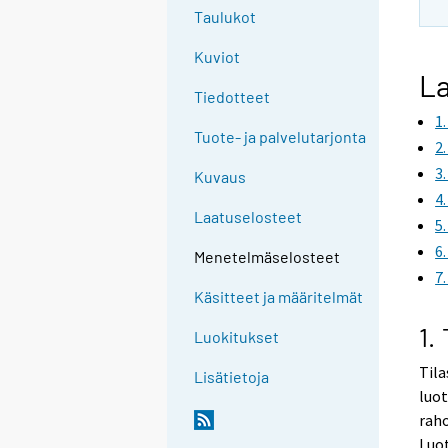
Taulukot
Kuviot
La
Tiedotteet
1
Tuote- ja palvelutarjonta
2
3
Kuvaus
4
Laatuselosteet
5
6
Menetelmäselosteet
7
Käsitteet ja määritelmät
1.
Luokitukset
Tila
Lisätietoja
luot
raho
Luot