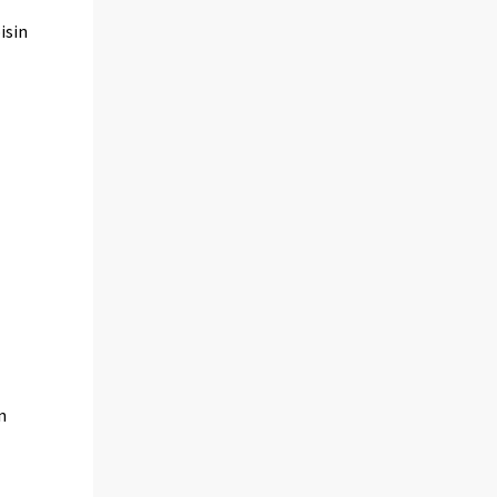
isin
n