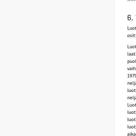
6.
Luot
osit
Luot
laat
puol
vaih
1979
nelj
luot
nelj
Luot
luot
luot
luot
aika