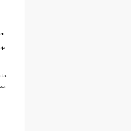
jen
oja
sta.
ssa