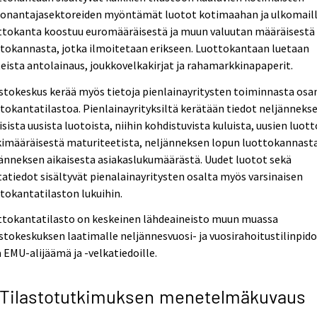
tonantajasektoreiden myöntämät luotot kotimaahan ja ulkomaill
ttokanta koostuu euromääräisestä ja muun valuutan määräisestä
tokannasta, jotka ilmoitetaan erikseen. Luottokantaan luetaan
eista antolainaus, joukkovelkakirjat ja rahamarkkinapaperit.
stokeskus kerää myös tietoja pienlainayritysten toiminnasta osa
tokantatilastoa. Pienlainayrityksiltä kerätään tiedot neljänneks
isista uusista luotoista, niihin kohdistuvista kuluista, uusien luot
imääräisestä maturiteetista, neljänneksen lopun luottokannasta
änneksen aikaisesta asiakaslukumäärästä. Uudet luotot sekä
atiedot sisältyvät pienalainayritysten osalta myös varsinaisen
tokantatilaston lukuihin.
ttokantatilasto on keskeinen lähdeaineisto muun muassa
stokeskuksen laatimalle neljännesvuosi- ja vuosirahoitustilinpido
 EMU-alijäämä ja -velkatiedoille.
 Tilastotutkimuksen menetelmäkuvaus