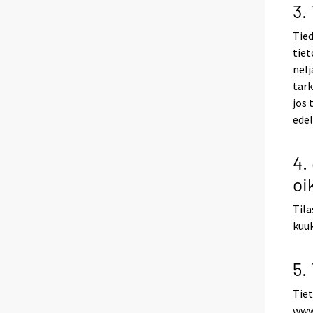
3.
Tied
tiet
nelj
tark
jos 
edel
4.
oi
Tila
kuuk
5.
Tiet
www.