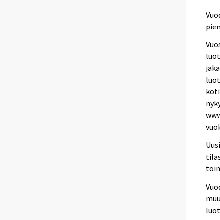
Vuod
pien
Vuos
luot
jaka
luot
koti
nyk
www.
vuok
Uusi
tila
toim
Vuod
muu
luo