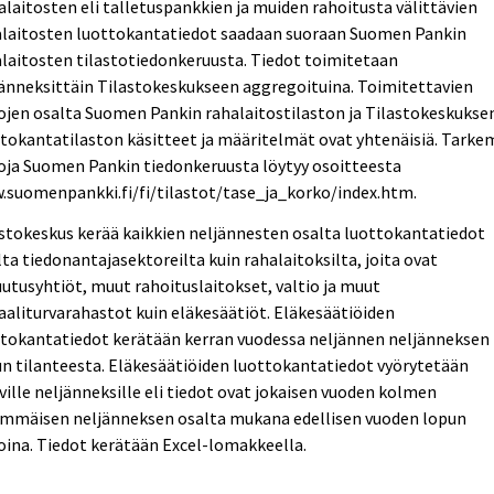
laitosten eli talletuspankkien ja muiden rahoitusta välittävien
alaitosten luottokantatiedot saadaan suoraan Suomen Pankin
laitosten tilastotiedonkeruusta. Tiedot toimitetaan
änneksittäin Tilastokeskukseen aggregoituina. Toimitettavien
ojen osalta Suomen Pankin rahalaitostilaston ja Tilastokeskukse
tokantatilaston käsitteet ja määritelmät ovat yhtenäisiä. Tarke
oja Suomen Pankin tiedonkeruusta löytyy osoitteesta
.suomenpankki.fi/fi/tilastot/tase_ja_korko/index.htm.
stokeskus kerää kaikkien neljännesten osalta luottokantatiedot
ta tiedonantajasektoreilta kuin rahalaitoksilta, joita ovat
utusyhtiöt, muut rahoituslaitokset, valtio ja muut
aaliturvarahastot kuin eläkesäätiöt. Eläkesäätiöiden
ttokantatiedot kerätään kerran vuodessa neljännen neljänneksen
n tilanteesta. Eläkesäätiöiden luottokantatiedot vyörytetään
ville neljänneksille eli tiedot ovat jokaisen vuoden kolmen
immäisen neljänneksen osalta mukana edellisen vuoden lopun
oina. Tiedot kerätään Excel-lomakkeella.