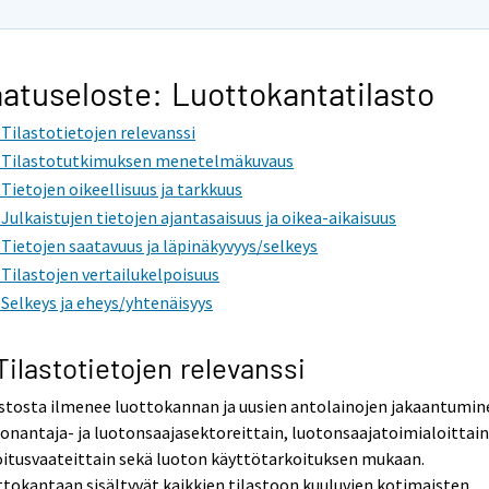
atuseloste: Luottokantatilasto
. Tilastotietojen relevanssi
. Tilastotutkimuksen menetelmäkuvaus
. Tietojen oikeellisuus ja tarkkuus
. Julkaistujen tietojen ajantasaisuus ja oikea-aikaisuus
. Tietojen saatavuus ja läpinäkyvyys/selkeys
. Tilastojen vertailukelpoisuus
. Selkeys ja eheys/yhtenäisyys
 Tilastotietojen relevanssi
stosta ilmenee luottokannan ja uusien antolainojen jakaantumin
onantaja- ja luotonsaajasektoreittain, luotonsaajatoimialoittain
itusvaateittain sekä luoton käyttötarkoituksen mukaan.
tokantaan sisältyvät kaikkien tilastoon kuuluvien kotimaisten