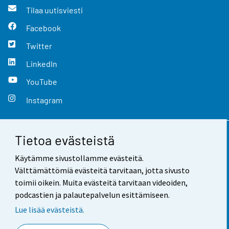
Tilaa uutisviesti
Facebook
Twitter
LinkedIn
YouTube
Instagram
Tietoa evästeistä
Yhteystiedot
Käytämme sivustollamme evästeitä.
Palaute
Välttämättömiä evästeitä tarvitaan, jotta sivusto
toimii oikein. Muita evästeitä tarvitaan videoiden,
Käyttöehdot
podcastien ja palautepalvelun esittämiseen.
Tietosuoja
Lue lisää evästeistä.
Saavutettavuus