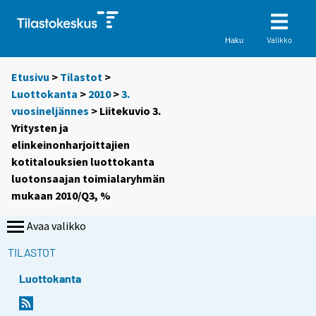
Valikko
Haku
Etusivu
>
Tilastot
>
Luottokanta
>
2010
>
3.
vuosineljännes
> Liitekuvio 3.
Yritysten ja
elinkeinonharjoittajien
kotitalouksien luottokanta
luotonsaajan toimialaryhmän
mukaan 2010/Q3, %
Avaa valikko
TILASTOT
Luottokanta