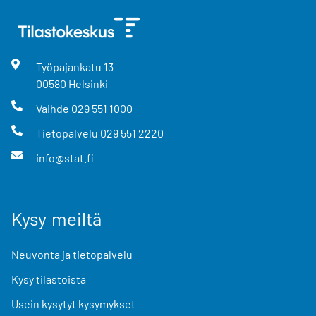
Työpajankatu
13
00580
Helsinki
Vaihde
029 551 1000
Tietopalvelu
029 551 2220
info@stat.fi
Kysy meiltä
Neuvonta ja tietopalvelu
Kysy tilastoista
Usein kysytyt kysymykset