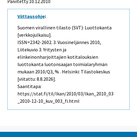
Päivitetty 10.12.2010
Viittausohje
:
Suomen virallinen tilasto (SVT): Luottokanta
[verkkojulkaisu].
ISSN=2342-2602.
3. Vuosineljännes
2010,
Liitekuvio 3. Yritysten ja
elinkeinonharjoittajien kotitalouksien
luottokanta luotonsaajan toimialaryhmän
mukaan 2010/Q3, % . Helsinki: Tilastokeskus
[viitattu: 8.8.2026].
Saantitapa:
https://stat.fi/til/lkan/2010/03/lkan_2010_03
_2010-12-10_kuv_003_fi.html