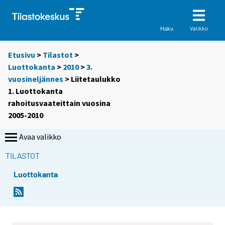
Valikko
Haku
Etusivu
>
Tilastot
>
Luottokanta
>
2010
>
3.
vuosineljännes
> Liitetaulukko
1. Luottokanta
rahoitusvaateittain vuosina
2005-2010
Avaa valikko
TILASTOT
Luottokanta