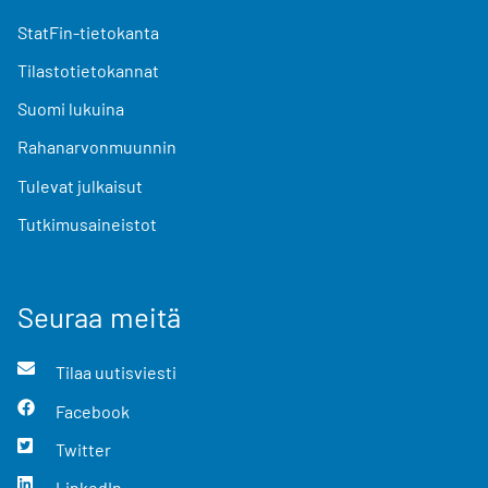
StatFin-tietokanta
Tilastotietokannat
Suomi lukuina
Rahanarvonmuunnin
Tulevat julkaisut
Tutkimusaineistot
Seuraa meitä
Tilaa uutisviesti
Facebook
Twitter
LinkedIn