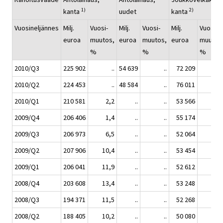
1)
2)
kanta
uudet
kanta
Vuosineljännes
Milj.
Vuosi-
Milj.
Vuosi-
Milj.
Vuosi-
euroa
muutos,
euroa
muutos,
euroa
muutos
%
%
%
2010/Q3
225 902
..
54 639
..
72 209
2010/Q2
224 453
..
48 584
..
76 011
2010/Q1
210 581
2,2
..
..
53 566
1,
2009/Q4
206 406
1,4
..
..
55 174
3,
2009/Q3
206 973
6,5
..
..
52 064
-0
2009/Q2
207 906
10,4
..
..
53 454
6,
2009/Q1
206 041
11,9
..
..
52 612
9,
2008/Q4
203 608
13,4
..
..
53 248
12,
2008/Q3
194 371
11,5
..
..
52 268
10,
2008/Q2
188 405
10,2
..
..
50 080
0,