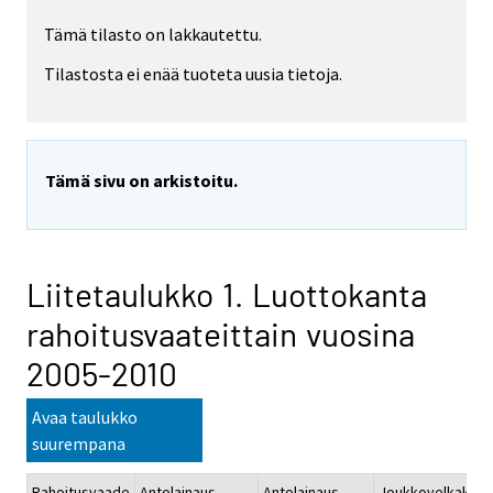
Tämä tilasto on lakkautettu.
Tilastosta ei enää tuoteta uusia tietoja.
Tämä sivu on arkistoitu.
Liitetaulukko 1. Luottokanta
rahoitusvaateittain vuosina
2005-2010
Avaa taulukko
suurempana
Rahoitusvaade
Antolainaus,
Antolainaus,
Joukkovelkakirjat