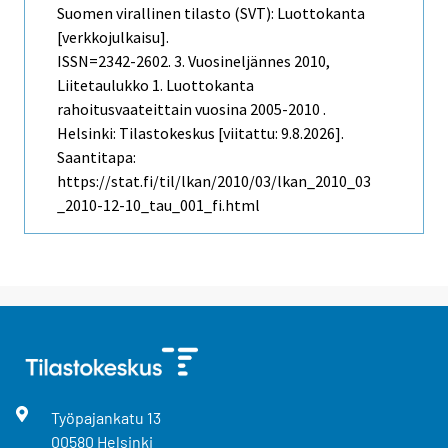
Suomen virallinen tilasto (SVT): Luottokanta
[verkkojulkaisu].
ISSN=2342-2602.
3. Vuosineljännes
2010,
Liitetaulukko 1. Luottokanta
rahoitusvaateittain vuosina 2005-2010 .
Helsinki: Tilastokeskus [viitattu: 9.8.2026].
Saantitapa:
https://stat.fi/til/lkan/2010/03/lkan_2010_03
_2010-12-10_tau_001_fi.html
Työpajankatu
13
00580
Helsinki