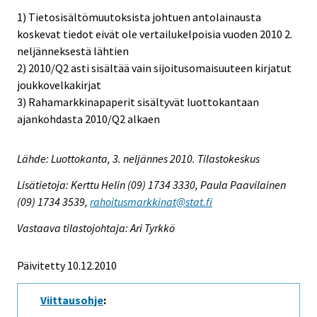
1) Tietosisältömuutoksista johtuen antolainausta
koskevat tiedot eivät ole vertailukelpoisia vuoden 2010 2.
neljänneksestä lähtien
2) 2010/Q2 asti sisältää vain sijoitusomaisuuteen kirjatut
joukkovelkakirjat
3) Rahamarkkinapaperit sisältyvät luottokantaan
ajankohdasta 2010/Q2 alkaen
Lähde: Luottokanta, 3. neljännes 2010. Tilastokeskus
Lisätietoja: Kerttu Helin (09) 1734 3330, Paula Paavilainen
(09) 1734 3539,
rahoitusmarkkinat@stat.fi
Vastaava tilastojohtaja: Ari Tyrkkö
Päivitetty 10.12.2010
Viittausohje
: