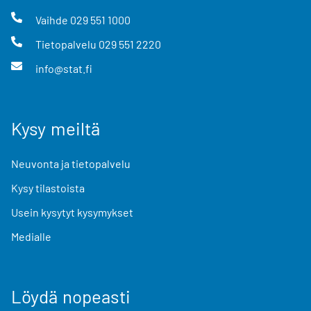
Vaihde
029 551 1000
Tietopalvelu
029 551 2220
info@stat.fi
Kysy meiltä
Neuvonta ja tietopalvelu
Kysy tilastoista
Usein kysytyt kysymykset
Medialle
Löydä nopeasti