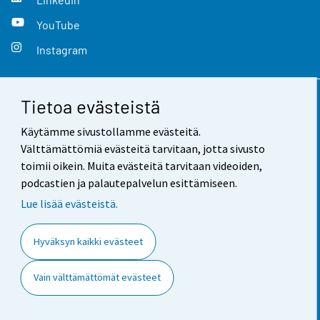
YouTube
Instagram
Tietoa evästeistä
Yhteystiedot
Käytämme sivustollamme evästeitä.
Palaute
Välttämättömiä evästeitä tarvitaan, jotta sivusto
toimii oikein. Muita evästeitä tarvitaan videoiden,
Käyttöehdot
podcastien ja palautepalvelun esittämiseen.
Tietosuoja
Lue lisää evästeistä.
Saavutettavuus
Hyväksyn kaikki evästeet
Tietoa sivustosta
Vain välttämättömät evästeet
Evästeasetukset