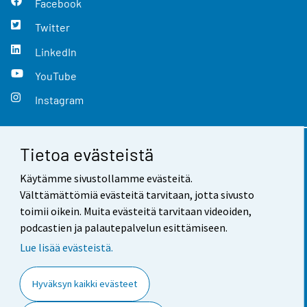
Facebook
Twitter
LinkedIn
YouTube
Instagram
Tietoa evästeistä
Yhteystiedot
Käytämme sivustollamme evästeitä.
Palaute
Välttämättömiä evästeitä tarvitaan, jotta sivusto
toimii oikein. Muita evästeitä tarvitaan videoiden,
Käyttöehdot
podcastien ja palautepalvelun esittämiseen.
Tietosuoja
Lue lisää evästeistä.
Saavutettavuus
Hyväksyn kaikki evästeet
Tietoa sivustosta