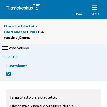
Valikko
Haku
Etusivu
>
Tilastot
>
Luottokanta
>
2010
>
4.
vuosineljännes
Avaa valikko
TILASTOT
Luottokanta
Tämä tilasto on lakkautettu.
Tilastosta ei enää tuoteta uusia tietoja.