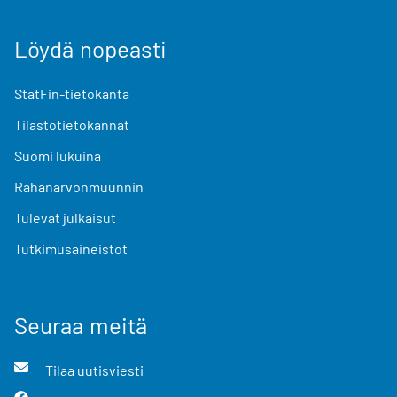
Löydä nopeasti
StatFin-tietokanta
Tilastotietokannat
Suomi lukuina
Rahanarvonmuunnin
Tulevat julkaisut
Tutkimusaineistot
Seuraa meitä
Tilaa uutisviesti