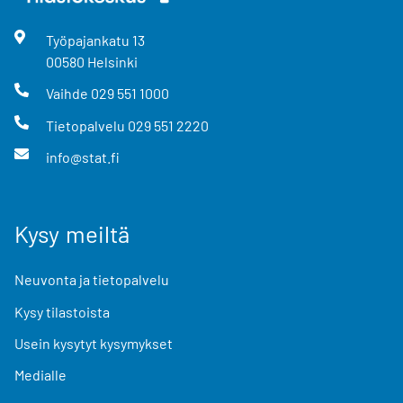
Työpajankatu
13
00580
Helsinki
Vaihde
029 551 1000
Tietopalvelu
029 551 2220
info@stat.fi
Kysy meiltä
Neuvonta ja tietopalvelu
Kysy tilastoista
Usein kysytyt kysymykset
Medialle