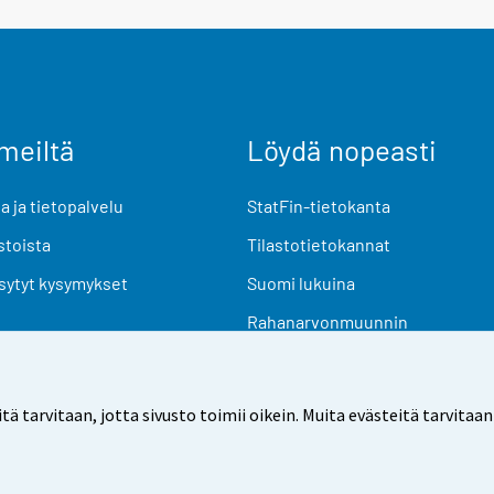
meiltä
Löydä nopeasti
 ja tietopalvelu
StatFin-tietokanta
stoista
Tilastotietokannat
sytyt kysymykset
Suomi lukuina
Rahanarvonmuunnin
Tulevat julkaisut
Tutkimusaineistot
arvitaan, jotta sivusto toimii oikein. Muita evästeitä tarvitaan
Käyttöehdot
Tietosuoja
Saavutettavuus
Tietoa sivu