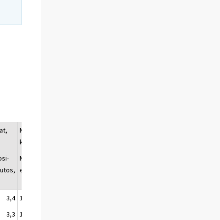
at,
Muut lainat,
Lainat yhteensä,
kanta
kanta
osi-
Milj.
Vuosi-
Milj.
Vuosi-
utos,
euroa
muutos,
euroa
muutos,
%
%
3,4
10 280
3,3
104 896
5,5
3,3
10 238
8,7
104 114
5,9