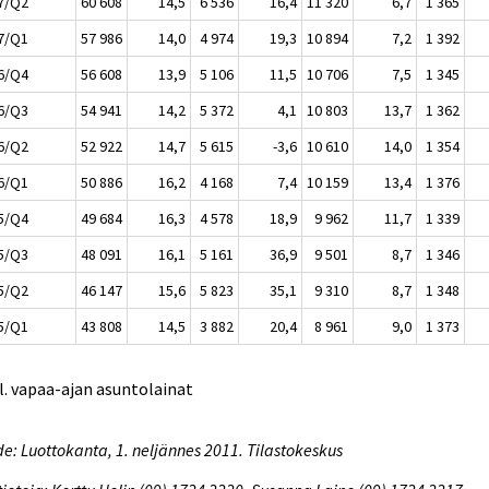
7/Q2
60 608
14,5
6 536
16,4
11 320
6,7
1 365
7/Q1
57 986
14,0
4 974
19,3
10 894
7,2
1 392
6/Q4
56 608
13,9
5 106
11,5
10 706
7,5
1 345
6/Q3
54 941
14,2
5 372
4,1
10 803
13,7
1 362
6/Q2
52 922
14,7
5 615
-3,6
10 610
14,0
1 354
6/Q1
50 886
16,2
4 168
7,4
10 159
13,4
1 376
5/Q4
49 684
16,3
4 578
18,9
9 962
11,7
1 339
5/Q3
48 091
16,1
5 161
36,9
9 501
8,7
1 346
5/Q2
46 147
15,6
5 823
35,1
9 310
8,7
1 348
5/Q1
43 808
14,5
3 882
20,4
8 961
9,0
1 373
l. vapaa-ajan asuntolainat
e: Luottokanta, 1. neljännes 2011. Tilastokeskus