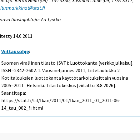
tietoja: Kerttu Helin (09) 1734 3330, Susanna Laine (09) 1734 3317,
itusmarkkinat@stat.fi
aava tilastojohtaja: Ari Tyrkkö
itetty 14.6.2011
Viittausohje
:
Suomen virallinen tilasto (SVT): Luottokanta [verkkojulkaisu].
ISSN=2342-2602.
1. Vuosineljännes
2011, Liitetaulukko 2.
Kotitalouksien luottokanta käyttötarkoituksittain vuosina
2005–2011 . Helsinki: Tilastokeskus [viitattu: 8.8.2026].
Saantitapa:
https://stat.fi/til/lkan/2011/01/lkan_2011_01_2011-06-
14_tau_002_fi.html