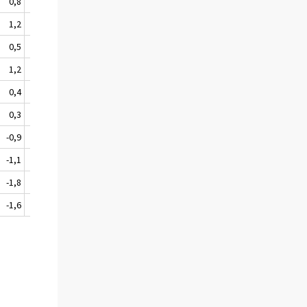
0,8
9 293
10,6
82 586
12,7
1,2
9 528
16,0
79 800
13,0
0,5
9 224
14,1
77 883
12,8
1,2
8 602
9,7
75 708
13,4
0,4
8 406
14,7
73 291
14,3
0,3
8 211
10,9
70 631
14,8
-0,9
8 081
12,3
69 066
14,8
-1,1
7 844
13,7
66 781
14,3
-1,8
7 329
7,9
64 134
13,2
-1,6
7 403
11,9
61 545
12,9