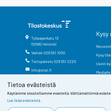
Kysy 
Työpajankatu
13
00580
Helsinki
Neuvonta
Vaihde
029 551 1000
Kysy tila
Tietopalvelu
029 551 2220
Usein ky
info@stat.fi
Medialle
Tietoa evästeistä
Käytämme sivustollamme evästeitä. Välttämättömiä evästeitä t
Lue lisää evästeistä.
Yhteystiedot
Palaute