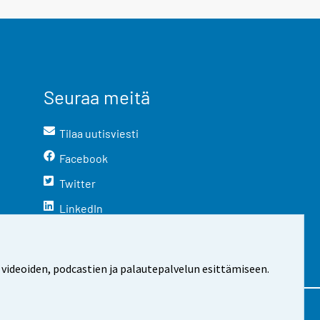
Seuraa meitä
Tilaa uutisviesti
Facebook
Twitter
LinkedIn
YouTube
Instagram
 videoiden, podcastien ja palautepalvelun esittämiseen.
stosta
Evästeasetukset