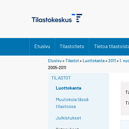
Etusivu
Tilastotieto
Tietoa tilastoist
Etusivu
>
Tilastot
>
Luottokanta
>
2011
>
1. vu
2005–2011
TILASTOT
Luottokanta
T
Muutoksia tässä
T
tilastossa
Julkistukset