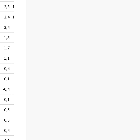
2,8
10 176
8,2
102 928
6,2
2,4
10 081
7,8
101 404
6,1
2,4
9 951
7,0
99 419
5,8
1,5
9 417
3,5
98 321
5,6
1,7
9 405
2,2
96 961
4,8
1,1
9 355
1,0
95 604
5,2
0,4
9 299
-0,5
93 994
6,4
0,1
9 095
-4,4
93 117
7,6
-0,4
9 206
-2,8
92 500
9,0
-0,1
9 259
-0,4
90 897
10,1
-0,5
9 350
-1,9
88 343
10,7
0,5
9 508
3,1
86 578
11,2
0,4
9 476
10,2
84 863
12,1