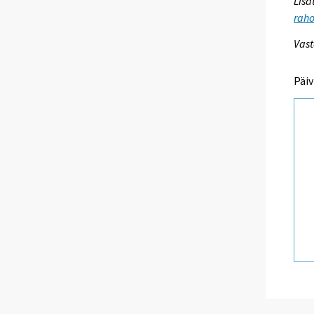
Lisä
raho
Vast
Päiv