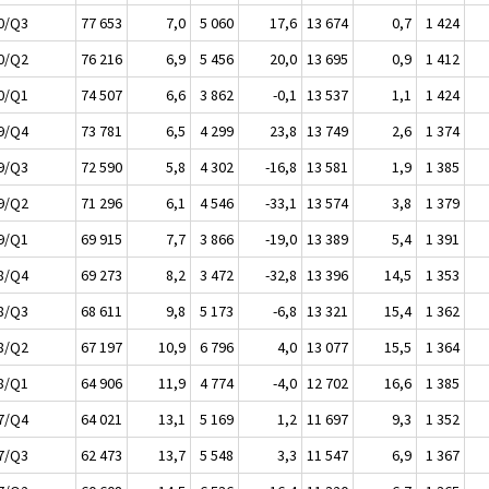
0/Q3
77 653
7,0
5 060
17,6
13 674
0,7
1 424
0/Q2
76 216
6,9
5 456
20,0
13 695
0,9
1 412
0/Q1
74 507
6,6
3 862
-0,1
13 537
1,1
1 424
9/Q4
73 781
6,5
4 299
23,8
13 749
2,6
1 374
9/Q3
72 590
5,8
4 302
-16,8
13 581
1,9
1 385
9/Q2
71 296
6,1
4 546
-33,1
13 574
3,8
1 379
9/Q1
69 915
7,7
3 866
-19,0
13 389
5,4
1 391
8/Q4
69 273
8,2
3 472
-32,8
13 396
14,5
1 353
8/Q3
68 611
9,8
5 173
-6,8
13 321
15,4
1 362
8/Q2
67 197
10,9
6 796
4,0
13 077
15,5
1 364
8/Q1
64 906
11,9
4 774
-4,0
12 702
16,6
1 385
7/Q4
64 021
13,1
5 169
1,2
11 697
9,3
1 352
7/Q3
62 473
13,7
5 548
3,3
11 547
6,9
1 367