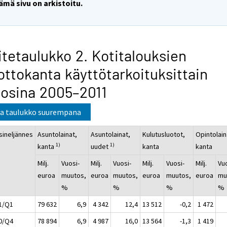
ämä sivu on arkistoitu.
itetaulukko 2. Kotitalouksien
ottokanta käyttötarkoituksittain
osina 2005–2011
a taulukko suurempana
sineljännes
Asuntolainat,
Asuntolainat,
Kulutusluotot,
Opintolain
1)
1)
kanta
uudet
kanta
kanta
Milj.
Vuosi-
Milj.
Vuosi-
Milj.
Vuosi-
Milj.
Vu
euroa
muutos,
euroa
muutos,
euroa
muutos,
euroa
mu
%
%
%
%
1/Q1
79 632
6,9
4 342
12,4
13 512
-0,2
1 472
0/Q4
78 894
6,9
4 987
16,0
13 564
-1,3
1 419