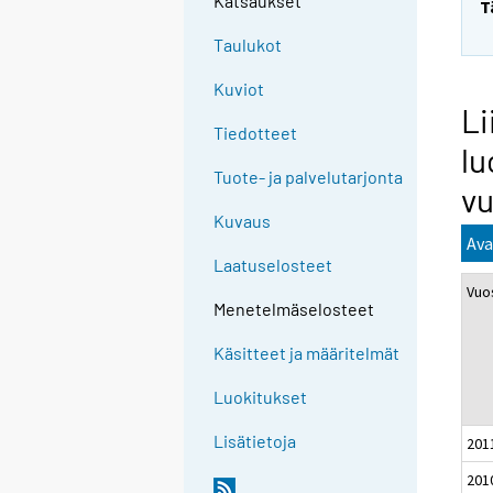
Katsaukset
T
Taulukot
Kuviot
Li
Tiedotteet
lu
Tuote- ja palvelutarjonta
vu
Kuvaus
Ava
Laatuselosteet
Vuo
Menetelmäselosteet
Käsitteet ja määritelmät
Luokitukset
Lisätietoja
201
201