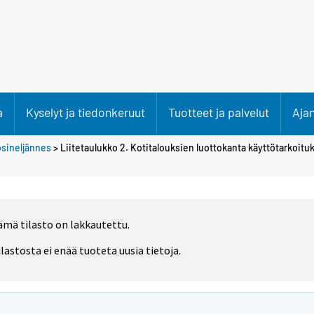
a
Kyselyt ja tiedonkeruut
Tuotteet ja palvelut
Aja
osineljännes
> Liitetaulukko 2. Kotitalouksien luottokanta käyttötarkoitu
ämä tilasto on lakkautettu.
ilastosta ei enää tuoteta uusia tietoja.