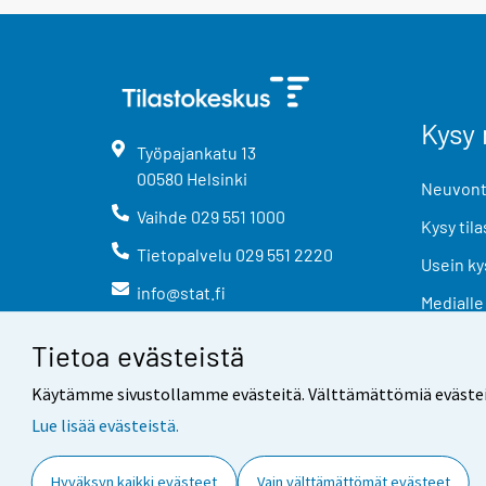
Kysy 
Työpajankatu
13
00580
Helsinki
Neuvonta
Vaihde
029 551 1000
Kysy tila
Tietopalvelu
029 551 2220
Usein ky
info@stat.fi
Medialle
Tietoa evästeistä
Käytämme sivustollamme evästeitä. Välttämättömiä evästeitä t
Lue lisää evästeistä.
Yhteystiedot
Palaute
Hyväksyn kaikki evästeet
Vain välttämättömät evästeet