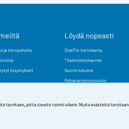
meiltä
Löydä nopeasti
 ja tietopalvelu
StatFin-tietokanta
stoista
Tilastotietokannat
sytyt kysymykset
Suomi lukuina
Rahanarvonmuunnin
Tulevat julkaisut
Tutkimusaineistot
arvitaan, jotta sivusto toimii oikein. Muita evästeitä tarvitaan
Käyttöehdot
Tietosuoja
Saavutettavuus
Tietoa sivu