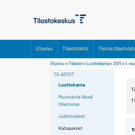
Etusivu
Tilastotieto
Tietoa tilastoist
Etusivu
>
Tilastot
>
Luottokanta
>
2011
>
1. vu
TILASTOT
Luottokanta
T
Muutoksia tässä
T
tilastossa
Julkistukset
Katsaukset
T