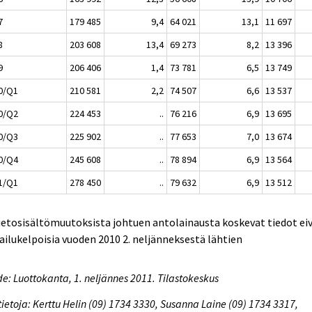
7
179 485
9,4
64 021
13,1
11 697
8
203 608
13,4
69 273
8,2
13 396
9
206 406
1,4
73 781
6,5
13 749
0/Q1
210 581
2,2
74 507
6,6
13 537
0/Q2
224 453
..
76 216
6,9
13 695
0/Q3
225 902
..
77 653
7,0
13 674
0/Q4
245 608
..
78 894
6,9
13 564
1/Q1
278 450
..
79 632
6,9
13 512
ietosisältömuutoksista johtuen antolainausta koskevat tiedot eiv
ailukelpoisia vuoden 2010 2. neljänneksestä lähtien
e: Luottokanta, 1. neljännes 2011. Tilastokeskus
tietoja: Kerttu Helin (09) 1734 3330, Susanna Laine (09) 1734 3317,