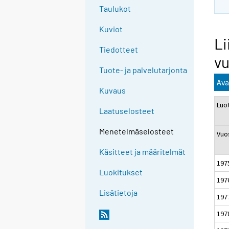
Taulukot
Kuviot
Li
Tiedotteet
vu
Tuote- ja palvelutarjonta
Ava
Kuvaus
Luo
Laatuselosteet
Menetelmäselosteet
Vuo
Käsitteet ja määritelmät
197
Luokitukset
197
Lisätietoja
197
197