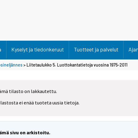
a
Kyselyt ja tiedonkeruut
Tuotteet ja palvelut
Aja
osineljännes
> Liitetaulukko 5. Luottokantatietoja vuosina 1975-2011
ämä tilasto on lakkautettu.
ilastosta ei enää tuoteta uusia tietoja.
ämä sivu on arkistoitu.