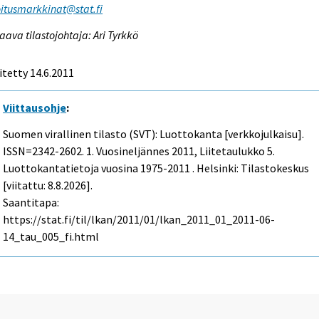
itusmarkkinat@stat.fi
aava tilastojohtaja: Ari Tyrkkö
itetty 14.6.2011
Viittausohje
:
Suomen virallinen tilasto (SVT): Luottokanta [verkkojulkaisu].
ISSN=2342-2602.
1. Vuosineljännes
2011, Liitetaulukko 5.
Luottokantatietoja vuosina 1975-2011 . Helsinki: Tilastokeskus
[viitattu: 8.8.2026].
Saantitapa:
https://stat.fi/til/lkan/2011/01/lkan_2011_01_2011-06-
14_tau_005_fi.html