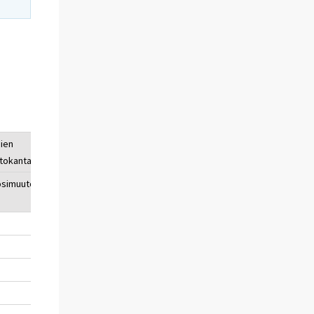
sien
Kotitalouksien
ttokanta
luottokanta yhteensä
osimuutos,
Milj.
Vuosimuutos,
euroa
%
..
3 656
..
..
4 269
16,7
..
4 985
16,8
..
5 917
18,7