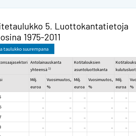
itetaulukko 5. Luottokantatietoja
osina 1975-2011
a taulukko suurempana
tonsaajasektori
Antolainauskanta
Kotitalouksien
Kotitalouk
1)
yhteensä
asuntoluottokanta
kulutusluo
si
Milj.
Vuosimuutos,
Milj.
Vuosimuutos,
Milj.
Vu
euroa
%
euroa
%
euroa
%
5
..
..
..
..
..
6
..
..
..
..
..
7
..
..
..
..
..
8
..
..
..
..
..