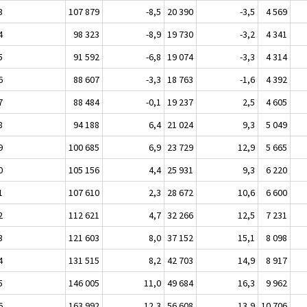
3
107 879
-8,5
20 390
-3,5
4 569
4
98 323
-8,9
19 730
-3,2
4 341
5
91 592
-6,8
19 074
-3,3
4 314
6
88 607
-3,3
18 763
-1,6
4 392
7
88 484
-0,1
19 237
2,5
4 605
8
94 188
6,4
21 024
9,3
5 049
9
100 685
6,9
23 729
12,9
5 665
0
105 156
4,4
25 931
9,3
6 220
1
107 610
2,3
28 672
10,6
6 600
2
112 621
4,7
32 266
12,5
7 231
3
121 603
8,0
37 152
15,1
8 098
4
131 515
8,2
42 703
14,9
8 917
5
146 005
11,0
49 684
16,3
9 962
6
163 992
12,3
56 608
13,9
10 706