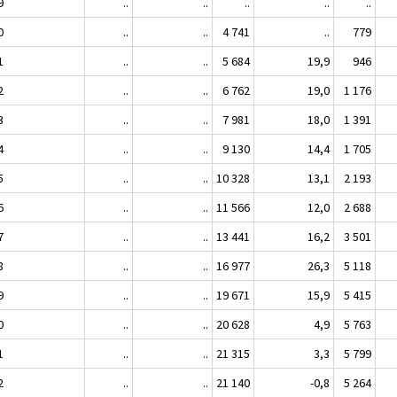
9
..
..
..
..
..
0
..
..
4 741
..
779
1
..
..
5 684
19,9
946
2
..
..
6 762
19,0
1 176
3
..
..
7 981
18,0
1 391
4
..
..
9 130
14,4
1 705
5
..
..
10 328
13,1
2 193
6
..
..
11 566
12,0
2 688
7
..
..
13 441
16,2
3 501
8
..
..
16 977
26,3
5 118
9
..
..
19 671
15,9
5 415
0
..
..
20 628
4,9
5 763
1
..
..
21 315
3,3
5 799
2
..
..
21 140
-0,8
5 264