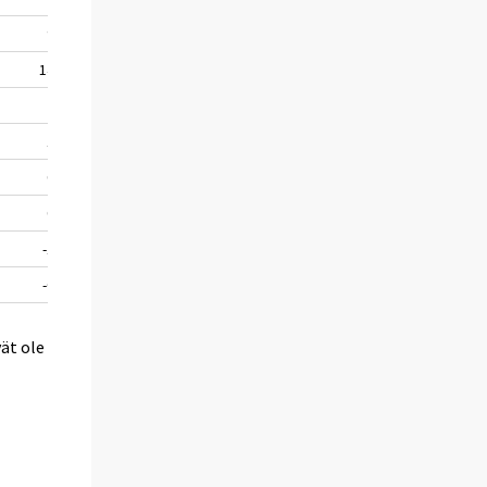
9,3
86 578
11,2
14,5
93 117
7,6
2,6
98 321
5,6
1,1
99 419
5,8
0,9
101 404
6,1
0,7
102 928
6,2
-1,3
104 114
5,9
-0,2
104 896
5,5
ät ole