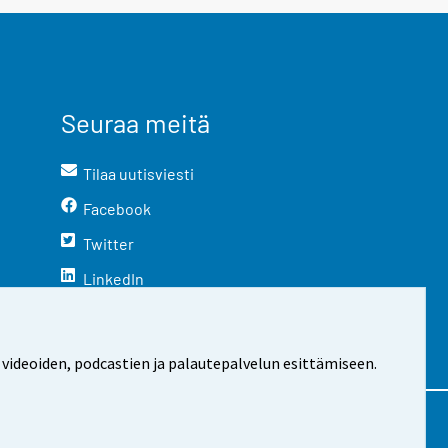
Seuraa meitä
Tilaa uutisviesti
Facebook
Twitter
LinkedIn
YouTube
Instagram
 videoiden, podcastien ja palautepalvelun esittämiseen.
stosta
Evästeasetukset