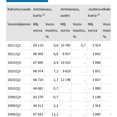
Rahoitusvaade
Antolainaus,
Antolainaus,
Joukkovelkakirjat,
1)
2)
kanta
uudet
kanta
Vuosineljännes
Milj.
Vuosi-
Milj.
Vuosi-
Milj.
Vuosi-
euroa
muutos,
euroa
muutos,
euroa
muutos,
%
%
%
2011/Q2
69 116
0,6
10 785
-3,7
3 919
1,6
2011/Q1
68 458
6,8
9 927
..
3 802
..
2010/Q4
67 665
6,9
10 332
..
3 866
..
2010/Q3
68 974
7,2
9 629
..
3 851
..
2010/Q2
68 716
1,7
11 198
..
3 857
..
2010/Q1
64 082
-5,7
..
..
3 089
19,5
2009/Q4
63 270
-5,7
..
..
3 140
42,5
2009/Q3
64 312
2,2
..
..
2 918
43,4
2009/Q2
67 583
12,2
..
..
2 865
54,7