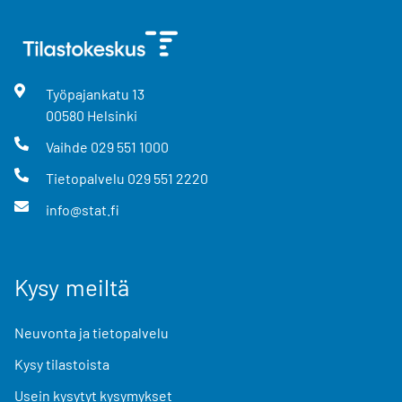
Työpajankatu
13
00580
Helsinki
Vaihde
029 551 1000
Tietopalvelu
029 551 2220
info@stat.fi
Kysy meiltä
Neuvonta ja tietopalvelu
Kysy tilastoista
Usein kysytyt kysymykset