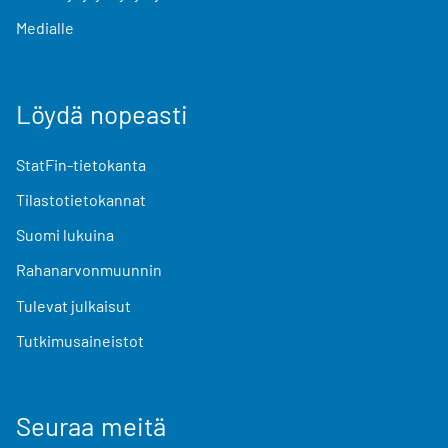
Medialle
Löydä nopeasti
StatFin-tietokanta
Tilastotietokannat
Suomi lukuina
Rahanarvonmuunnin
Tulevat julkaisut
Tutkimusaineistot
Seuraa meitä