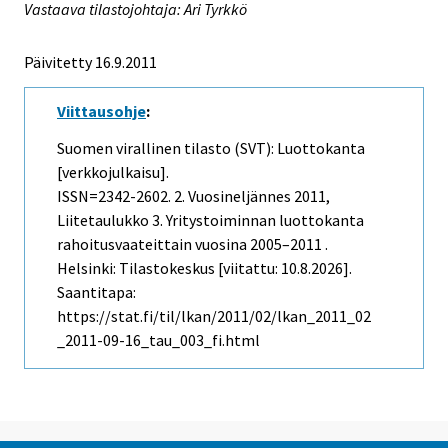
Vastaava tilastojohtaja: Ari Tyrkkö
Päivitetty 16.9.2011
Viittausohje
:
Suomen virallinen tilasto (SVT): Luottokanta
[verkkojulkaisu].
ISSN=2342-2602.
2. Vuosineljännes
2011,
Liitetaulukko 3. Yritystoiminnan luottokanta
rahoitusvaateittain vuosina 2005–2011 .
Helsinki: Tilastokeskus [viitattu: 10.8.2026].
Saantitapa:
https://stat.fi/til/lkan/2011/02/lkan_2011_02
_2011-09-16_tau_003_fi.html