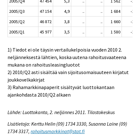
2005/Q4
47 454
5,3
..
..
1 562
-18,3
2005/Q3
47 154
4,9
..
..
1 684
-16,3
2005/Q2
46 872
3,8
..
..
1 660
-20,6
2005/Q1
45 977
3,5
..
..
1 580
-24,1
1) Tiedot ei ole täysin vertailukelpoisia vuoden 2010 2.
neljänneksestä lähtien, koska uutena rahoitusvaateena
mukana on rahoitusleasingluotot
2) 2010/Q2 asti sisältää vain sijoitusomaisuuteen kirjatut
joukkovelkakirjat
3) Rahamarkkinapaperit sisältyvät luottokantaan
ajankohdasta 2010/Q2 alkaen
Lähde: Luottokanta, 2. neljännes 2011. Tilastokeskus
Lisätietoja: Kerttu Helin (09) 1734 3330, Susanna Laine (09)
1734 3317,
rahoitusmarkkinat@stat.fi