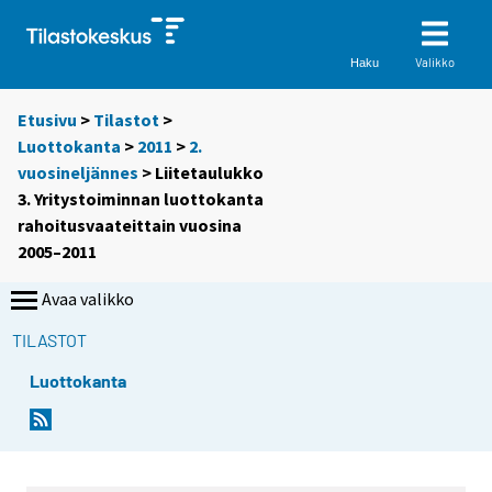
Valikko
Haku
Etusivu
>
Tilastot
>
Luottokanta
>
2011
>
2.
vuosineljännes
> Liitetaulukko
3. Yritystoiminnan luottokanta
rahoitusvaateittain vuosina
2005–2011
Avaa valikko
TILASTOT
Luottokanta