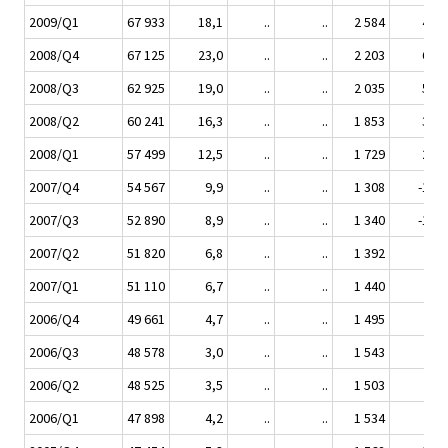
2009/Q1
67 933
18,1
..
..
2 584
49,5
2008/Q4
67 125
23,0
..
..
2 203
68,5
2008/Q3
62 925
19,0
..
..
2 035
51,9
2008/Q2
60 241
16,3
..
..
1 853
33,1
2008/Q1
57 499
12,5
..
..
1 729
20,1
2007/Q4
54 567
9,9
..
..
1 308
-12,6
2007/Q3
52 890
8,9
..
..
1 340
-13,2
2007/Q2
51 820
6,8
..
..
1 392
-7,4
2007/Q1
51 110
6,7
..
..
1 440
-6,1
2006/Q4
49 661
4,7
..
..
1 495
-4,3
2006/Q3
48 578
3,0
..
..
1 543
-8,4
2006/Q2
48 525
3,5
..
..
1 503
-9,5
2006/Q1
47 898
4,2
..
..
1 534
-2,9