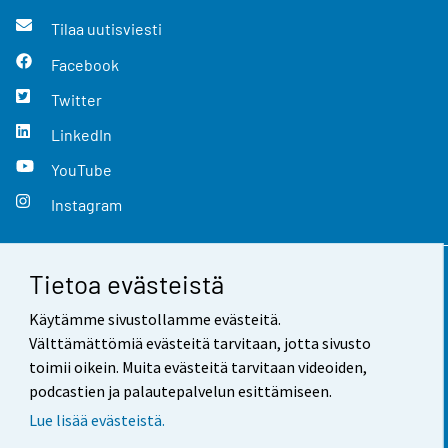
Tilaa uutisviesti
Facebook
Twitter
LinkedIn
YouTube
Instagram
Tietoa evästeistä
Yhteystiedot
Käytämme sivustollamme evästeitä.
Palaute
Välttämättömiä evästeitä tarvitaan, jotta sivusto
toimii oikein. Muita evästeitä tarvitaan videoiden,
Käyttöehdot
podcastien ja palautepalvelun esittämiseen.
Tietosuoja
Lue lisää evästeistä.