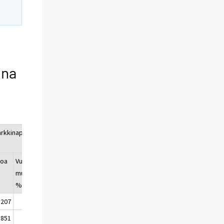
ina
rkkinapaperit,
Vaateet
)
yhteensä, kanta
roa
Vuosi-
Milj.
Vuosi-
muutos,
euroa
muutos,
%
%
 207
71,8
75 882
2,4
 851
47,7
74 886
1,4