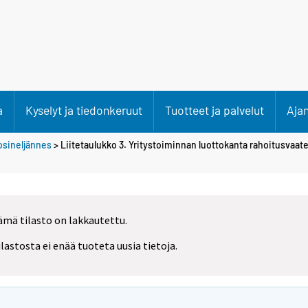
a
Kyselyt ja tiedonkeruut
Tuotteet ja palvelut
Aja
osineljännes
> Liitetaulukko 3. Yritystoiminnan luottokanta rahoitusvaate
ämä tilasto on lakkautettu.
ilastosta ei enää tuoteta uusia tietoja.