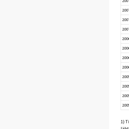
200
200
200
200
200
200
200
200
200
200
200
200
1) T
läh