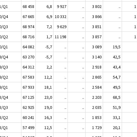
1/Q1
68 458
6,8
9 927
..
3 802
..
1
0/Q4
67 665
6,9
10 332
..
3 866
..
1
0/Q3
68 974
7,2
9 629
..
3 851
..
1
0/Q2
68 716
1,7
11 198
..
3 857
..
1
0/Q1
64 082
-5,7
..
..
3 089
19,5
9/Q4
63 270
-5,7
..
..
3 140
42,5
9/Q3
64 312
2,2
..
..
2 918
43,4
9/Q2
67 583
12,2
..
..
2 865
54,7
9/Q1
67 933
18,1
..
..
2 584
49,5
8/Q4
67 125
23,0
..
..
2 203
68,5
8/Q3
62 925
19,0
..
..
2 035
51,9
8/Q2
60 241
16,3
..
..
1 853
33,1
8/Q1
57 499
12,5
..
..
1 729
20,1