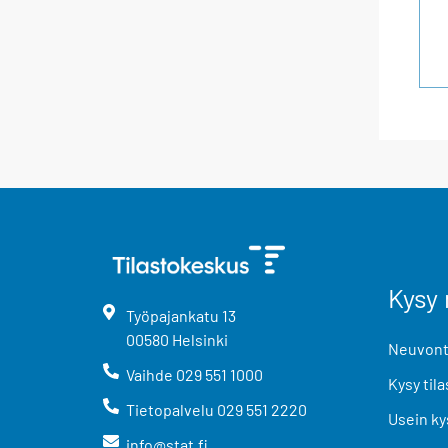
Kysy 
Työpajankatu
13
00580
Helsinki
Neuvonta
Vaihde
029 551 1000
Kysy tila
Tietopalvelu
029 551 2220
Usein ky
info@stat.fi