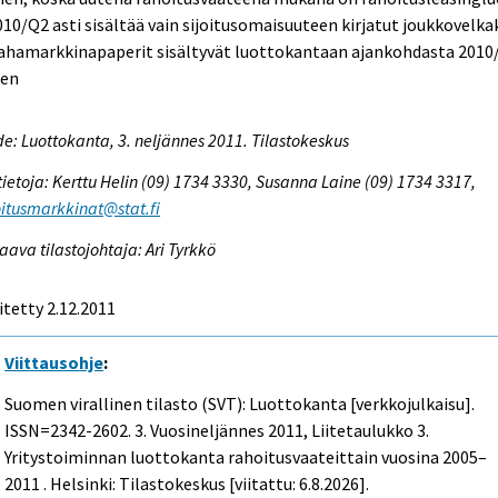
010/Q2 asti sisältää vain sijoitusomaisuuteen kirjatut joukkovelkak
Rahamarkkinapaperit sisältyvät luottokantaan ajankohdasta 2010
aen
e: Luottokanta, 3. neljännes 2011. Tilastokeskus
tietoja: Kerttu Helin (09) 1734 3330, Susanna Laine (09) 1734 3317,
itusmarkkinat@stat.fi
aava tilastojohtaja: Ari Tyrkkö
itetty 2.12.2011
Viittausohje
:
Suomen virallinen tilasto (SVT): Luottokanta [verkkojulkaisu].
ISSN=2342-2602.
3. Vuosineljännes
2011, Liitetaulukko 3.
Yritystoiminnan luottokanta rahoitusvaateittain vuosina 2005–
2011 . Helsinki: Tilastokeskus [viitattu: 6.8.2026].