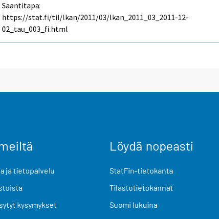
Saantitapa:
https://stat.fi/til/lkan/2011/03/lkan_2011_03_2011-12-
02_tau_003_fi.html
meiltä
Löydä nopeasti
 ja tietopalvelu
StatFin-tietokanta
stoista
Tilastotietokannat
sytyt kysymykset
Suomi lukuina