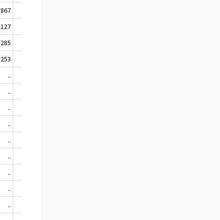
 867
..
74 127
..
 127
..
72 658
..
 285
..
74 110
..
 253
..
73 826
..
..
..
67 171
-4,7
..
..
66 411
-4,2
..
..
67 231
3,5
..
..
70 448
13,5
..
..
70 517
19,1
..
..
69 328
24,1
..
..
64 960
19,8
..
..
62 094
16,7
..
..
59 227
12,7