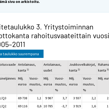
ämä sivu on arkistoitu.
itetaulukko 3. Yritystoiminnan
ottokanta rahoitusvaateittain vuos
005–2011
a taulukko suurempana
oitusvaade
Antolainaus,
Antolainaus,
Joukkovelkakirjat,
Rahama
1)
2)
3
kanta
uudet
kanta
kanta
sineljännes
Milj.
Vuosi-
Milj.
Vuosi-
Milj.
Vuosi-
Milj. eu
euroa
muutos,
euroa
muutos,
euroa
muutos,
%
%
%
1/Q3
69 738
1,1
9 987
3,7
3 937
2,2
2
1/Q2
69 116
0,6
10 785
-3,7
3 919
1,6
1