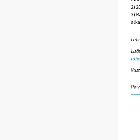
2) 2
3) 
alk
Lähd
Lisä
raho
Vast
Päiv