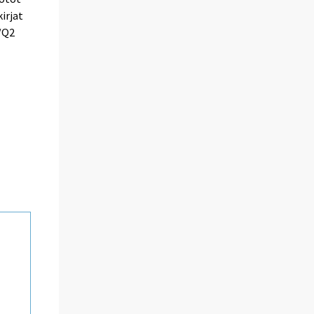
irjat
/Q2