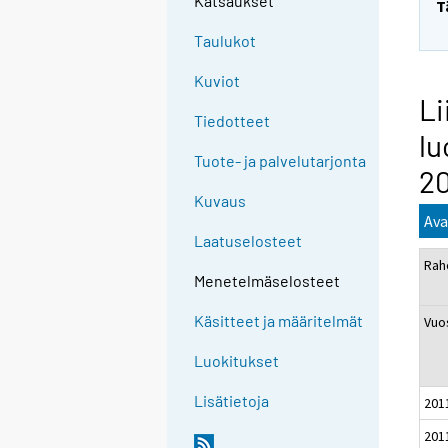
Katsaukset
T
Taulukot
Kuviot
Li
Tiedotteet
lu
Tuote- ja palvelutarjonta
2
Kuvaus
Ava
Laatuselosteet
Rah
Menetelmäselosteet
Käsitteet ja määritelmät
Vuo
Luokitukset
Lisätietoja
201
201