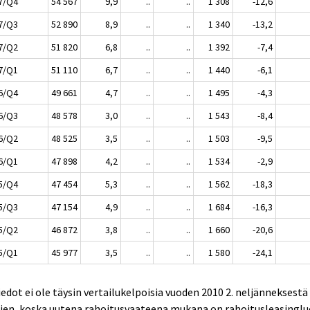
7/Q4
54 567
9,9
..
..
1 308
-12,6
7/Q3
52 890
8,9
..
..
1 340
-13,2
7/Q2
51 820
6,8
..
..
1 392
-7,4
7/Q1
51 110
6,7
..
..
1 440
-6,1
6/Q4
49 661
4,7
..
..
1 495
-4,3
6/Q3
48 578
3,0
..
..
1 543
-8,4
6/Q2
48 525
3,5
..
..
1 503
-9,5
6/Q1
47 898
4,2
..
..
1 534
-2,9
5/Q4
47 454
5,3
..
..
1 562
-18,3
5/Q3
47 154
4,9
..
..
1 684
-16,3
5/Q2
46 872
3,8
..
..
1 660
-20,6
5/Q1
45 977
3,5
..
..
1 580
-24,1
iedot ei ole täysin vertailukelpoisia vuoden 2010 2. neljänneksestä
tien, koska uutena rahoitusvaateena mukana on rahoitusleasingl