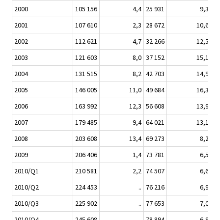
2000
105 156
4,4
25 931
9,3
6
2001
107 610
2,3
28 672
10,6
6
2002
112 621
4,7
32 266
12,5
7
2003
121 603
8,0
37 152
15,1
8
2004
131 515
8,2
42 703
14,9
8
2005
146 005
11,0
49 684
16,3
9
2006
163 992
12,3
56 608
13,9
10
2007
179 485
9,4
64 021
13,1
11
2008
203 608
13,4
69 273
8,2
13
2009
206 406
1,4
73 781
6,5
13
2010/Q1
210 581
2,2
74 507
6,6
13
2010/Q2
224 453
..
76 216
6,9
13
2010/Q3
225 902
..
77 653
7,0
13
2010/Q4
245 608
..
78 894
6,9
13