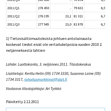
2011/Q1
278 450
..
79 632
6,9
13
2011/Q2
276 195
23,1
81 321
6,7
13
2011/Q3
277 945
23,0
82 878
6,7
13
1) Tietosisältömuutoksista johtuen antolainausta
koskevat tiedot eivät ole vertailukelpoisia vuoden 2010 2.
neljänneksestä lähtien
Lähde: Luottokanta, 3. neljännes 2011. Tilastokeskus
Lisätietoja: Kerttu Helin (09) 1734 3330, Susanna Laine (09)
1734 3317,
rahoitusmarkkinat@stat.fi
Vastaava tilastojohtaja: Ari Tyrkkö
Päivitetty 2.12.2011