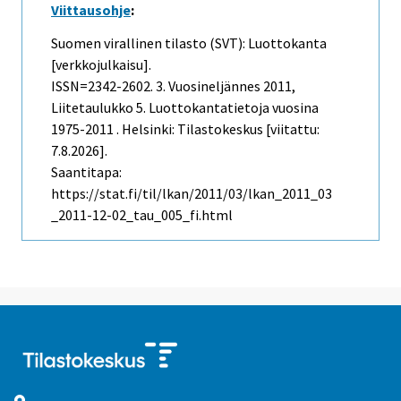
Viittausohje
:
Suomen virallinen tilasto (SVT): Luottokanta
[verkkojulkaisu].
ISSN=2342-2602.
3. Vuosineljännes
2011,
Liitetaulukko 5. Luottokantatietoja vuosina
1975-2011 . Helsinki: Tilastokeskus [viitattu:
7.8.2026].
Saantitapa:
https://stat.fi/til/lkan/2011/03/lkan_2011_03
_2011-12-02_tau_005_fi.html