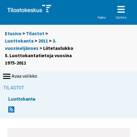
Valikko
Haku
Etusivu
>
Tilastot
>
Luottokanta
>
2011
>
3.
vuosineljännes
> Liitetaulukko
5. Luottokantatietoja vuosina
1975-2011
Avaa valikko
TILASTOT
Luottokanta