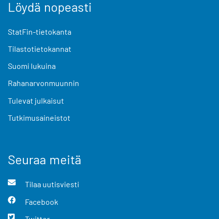
Löydä nopeasti
StatFin-tietokanta
Tilastotietokannat
Suomi lukuina
Rahanarvonmuunnin
Tulevat julkaisut
Tutkimusaineistot
Seuraa meitä
Tilaa uutisviesti
Facebook
Twitter