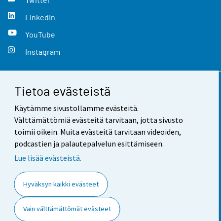
LinkedIn
YouTube
Instagram
Tietoa evästeistä
Yhteystiedot
Käytämme sivustollamme evästeitä.
Palaute
Välttämättömiä evästeitä tarvitaan, jotta sivusto
toimii oikein. Muita evästeitä tarvitaan videoiden,
Käyttöehdot
podcastien ja palautepalvelun esittämiseen.
Tietosuoja
Lue lisää evästeistä.
Saavutettavuus
Hyväksyn kaikki evästeet
Tietoa sivustosta
Vain välttämättömät evästeet
Evästeasetukset