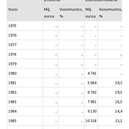
Vuosi
Milj.
Vuosimuutos,
Milj.
Vuosimuutos,
Mil
euroa
%
euroa
%
eu
1975
..
..
..
..
1976
..
..
..
..
1977
..
..
..
..
1978
..
..
..
..
1979
..
..
..
..
1980
..
..
4 741
..
1981
..
..
5 684
19,9
1982
..
..
6 762
19,0
1
1983
..
..
7 981
18,0
1
1984
..
..
9 130
14,4
1
1985
..
..
10 328
13,1
2