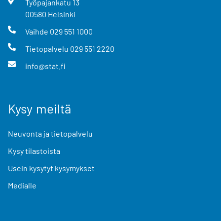
Työpajankatu
13
00580
Helsinki
Vaihde
029 551 1000
Tietopalvelu
029 551 2220
info@stat.fi
Kysy meiltä
Neuvonta ja tietopalvelu
Kysy tilastoista
Usein kysytyt kysymykset
Medialle