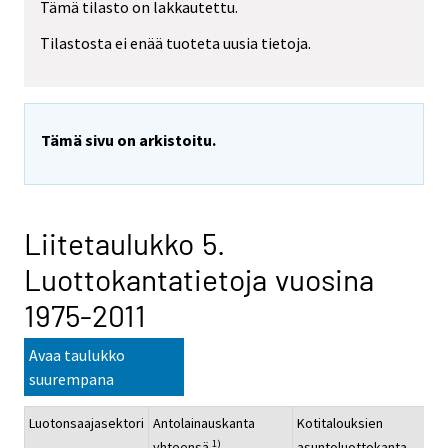
Tämä tilasto on lakkautettu.
Tilastosta ei enää tuoteta uusia tietoja.
Tämä sivu on arkistoitu.
Liitetaulukko 5.
Luottokantatietoja vuosina
1975-2011
Avaa taulukko
suurempana
Luotonsaajasektori
Antolainauskanta
Kotitalouksien
Ko
1)
yhteensä
asuntoluottokanta
ku