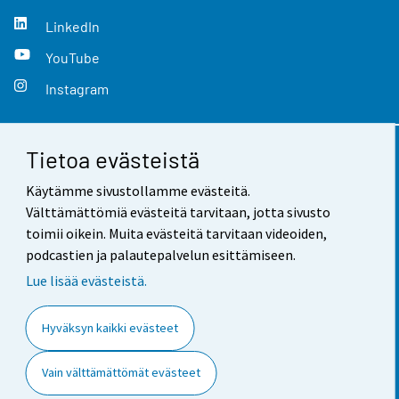
LinkedIn
YouTube
Instagram
Tietoa evästeistä
Yhteystiedot
Käytämme sivustollamme evästeitä.
Palaute
Välttämättömiä evästeitä tarvitaan, jotta sivusto
toimii oikein. Muita evästeitä tarvitaan videoiden,
Käyttöehdot
podcastien ja palautepalvelun esittämiseen.
Tietosuoja
Lue lisää evästeistä.
Saavutettavuus
Hyväksyn kaikki evästeet
Tietoa sivustosta
Vain välttämättömät evästeet
Evästeasetukset