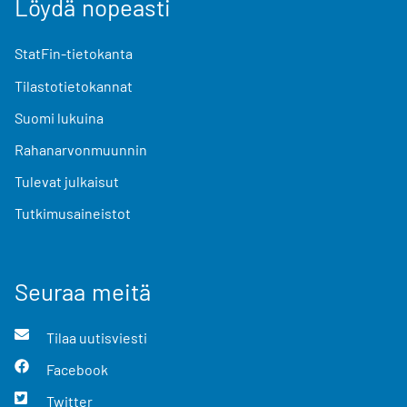
Löydä nopeasti
StatFin-tietokanta
Tilastotietokannat
Suomi lukuina
Rahanarvonmuunnin
Tulevat julkaisut
Tutkimusaineistot
Seuraa meitä
Tilaa uutisviesti
Facebook
Twitter