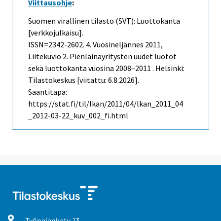
Viittausohje
:
Suomen virallinen tilasto (SVT): Luottokanta
[verkkojulkaisu].
ISSN=2342-2602.
4. Vuosineljännes
2011,
Liitekuvio 2. Pienlainayritysten uudet luotot
sekä luottokanta vuosina 2008–2011 . Helsinki:
Tilastokeskus [viitattu: 6.8.2026].
Saantitapa:
https://stat.fi/til/lkan/2011/04/lkan_2011_04
_2012-03-22_kuv_002_fi.html
Työpajankatu
13