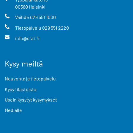
00580
Helsinki
Vaihde
029 551 1000
Tietopalvelu
029 551 2220
info@stat.fi
Kysy meiltä
Neuvonta ja tietopalvelu
Kysy tilastoista
Usein kysytyt kysymykset
Medialle