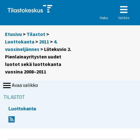
Valikko
Haku
Etusivu
>
Tilastot
>
Luottokanta
>
2011
>
4.
vuosineljännes
> Liitekuvio 2.
Pienlainayritysten uudet
luotot sekä luottokanta
vuosina 2008–2011
Avaa valikko
TILASTOT
Luottokanta