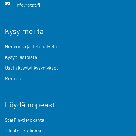
info@stat.fi
Kysy meiltä
Neuvonta ja tietopalvelu
Kysy tilastoista
Usein kysytyt kysymykset
Medialle
Löydä nopeasti
StatFin-tietokanta
Tilastotietokannat