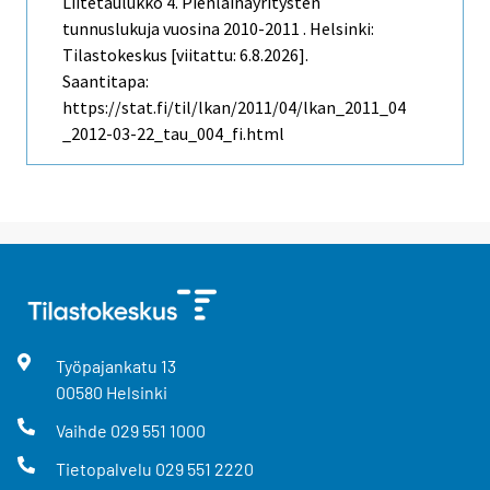
Liitetaulukko 4. Pienlainayritysten
tunnuslukuja vuosina 2010-2011 . Helsinki:
Tilastokeskus [viitattu: 6.8.2026].
Saantitapa:
https://stat.fi/til/lkan/2011/04/lkan_2011_04
_2012-03-22_tau_004_fi.html
Työpajankatu
13
00580
Helsinki
Vaihde
029 551 1000
Tietopalvelu
029 551 2220