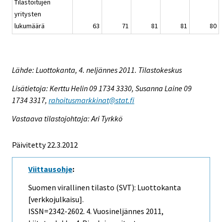
Tilastoitujen
yritysten
lukumäärä
63
71
81
81
80
Lähde: Luottokanta, 4. neljännes 2011. Tilastokeskus
Lisätietoja: Kerttu Helin 09 1734 3330, Susanna Laine 09
1734 3317,
rahoitusmarkkinat@stat.fi
Vastaava tilastojohtaja: Ari Tyrkkö
Päivitetty 22.3.2012
Viittausohje
:
Suomen virallinen tilasto (SVT): Luottokanta
[verkkojulkaisu].
ISSN=2342-2602.
4. Vuosineljännes
2011,