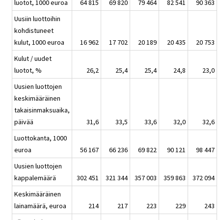
luotot, 1000 euroa
64 815
69 820
79 464
82 541
90 363
Uusiin luottoihin
kohdistuneet
kulut, 1000 euroa
16 962
17 702
20 189
20 435
20 753
Kulut / uudet
luotot, %
26,2
25,4
25,4
24,8
23,0
Uusien luottojen
keskimääräinen
takaisinmaksuaika,
päivää
31,6
33,5
33,6
32,0
32,6
Luottokanta, 1000
euroa
56 167
66 236
69 822
90 121
98 447
Uusien luottojen
kappalemäärä
302 451
321 344
357 003
359 863
372 094
Keskimääräinen
lainamäärä, euroa
214
217
223
229
243