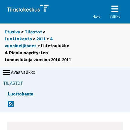
Valikko
Haku
Etusivu
>
Tilastot
>
Luottokanta
>
2011
>
4.
vuosineljännes
> Liitetaulukko
4. Pienlainayritysten
tunnuslukuja vuosina 2010-2011
Avaa valikko
TILASTOT
Luottokanta