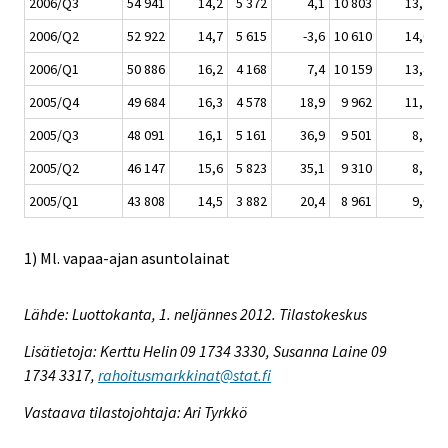
2006/Q3
54 941
14,2
5 372
4,1
10 803
13,7
2006/Q2
52 922
14,7
5 615
-3,6
10 610
14,0
2006/Q1
50 886
16,2
4 168
7,4
10 159
13,4
2005/Q4
49 684
16,3
4 578
18,9
9 962
11,7
2005/Q3
48 091
16,1
5 161
36,9
9 501
8,7
2005/Q2
46 147
15,6
5 823
35,1
9 310
8,7
2005/Q1
43 808
14,5
3 882
20,4
8 961
9,0
1) Ml. vapaa-ajan asuntolainat
Lähde: Luottokanta, 1. neljännes 2012. Tilastokeskus
Lisätietoja: Kerttu Helin 09 1734 3330, Susanna Laine 09
1734 3317,
rahoitusmarkkinat@stat.fi
Vastaava tilastojohtaja: Ari Tyrkkö