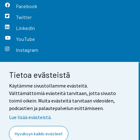
Facebook
Twitter
LinkedIn
YouTube
Instagram
Tietoa evästeistä
Yhteystiedot
Käytämme sivustollamme evästeitä.
Palaute
Välttämättömiä evästeitä tarvitaan, jotta sivusto
toimii oikein. Muita evästeitä tarvitaan videoiden,
Käyttöehdot
podcastien ja palautepalvelun esittämiseen.
Tietosuoja
Lue lisää evästeistä.
Saavutettavuus
Hyväksyn kaikki evästeet
Tietoa sivustosta