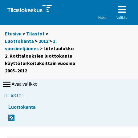
Valikko
Haku
Etusivu
>
Tilastot
>
Luottokanta
>
2012
>
1.
vuosineljännes
> Liitetaulukko
2. Kotitalouksien luottokanta
käyttötarkoituksittain vuosina
2005–2012
Avaa valikko
TILASTOT
Luottokanta