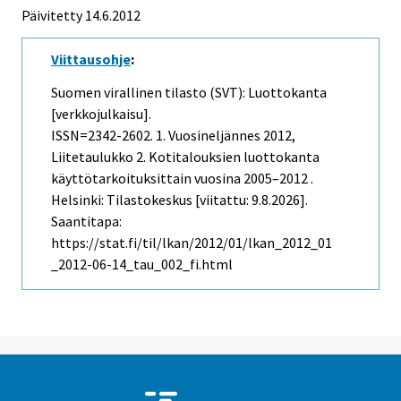
Päivitetty 14.6.2012
Viittausohje
:
Suomen virallinen tilasto (SVT): Luottokanta
[verkkojulkaisu].
ISSN=2342-2602.
1. Vuosineljännes
2012,
Liitetaulukko 2. Kotitalouksien luottokanta
käyttötarkoituksittain vuosina 2005–2012 .
Helsinki: Tilastokeskus [viitattu: 9.8.2026].
Saantitapa:
https://stat.fi/til/lkan/2012/01/lkan_2012_01
_2012-06-14_tau_002_fi.html