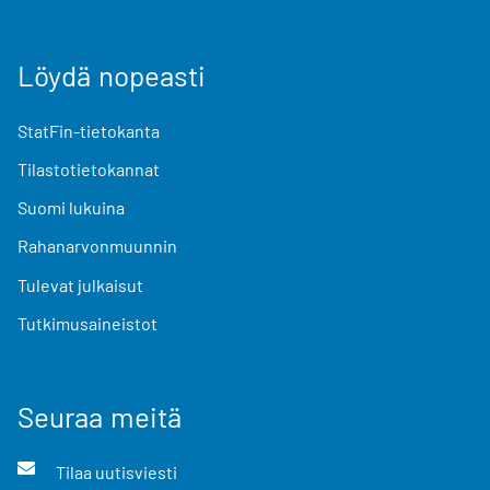
Löydä nopeasti
StatFin-tietokanta
Tilastotietokannat
Suomi lukuina
Rahanarvonmuunnin
Tulevat julkaisut
Tutkimusaineistot
Seuraa meitä
Tilaa uutisviesti