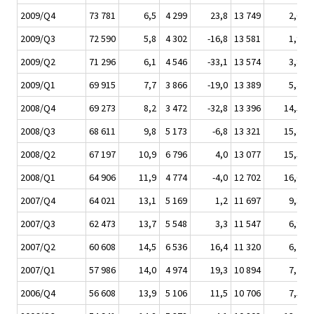
2009/Q4
73 781
6,5
4 299
23,8
13 749
2,6
2009/Q3
72 590
5,8
4 302
-16,8
13 581
1,9
2009/Q2
71 296
6,1
4 546
-33,1
13 574
3,8
2009/Q1
69 915
7,7
3 866
-19,0
13 389
5,4
2008/Q4
69 273
8,2
3 472
-32,8
13 396
14,5
2008/Q3
68 611
9,8
5 173
-6,8
13 321
15,4
2008/Q2
67 197
10,9
6 796
4,0
13 077
15,5
2008/Q1
64 906
11,9
4 774
-4,0
12 702
16,6
2007/Q4
64 021
13,1
5 169
1,2
11 697
9,3
2007/Q3
62 473
13,7
5 548
3,3
11 547
6,9
2007/Q2
60 608
14,5
6 536
16,4
11 320
6,7
2007/Q1
57 986
14,0
4 974
19,3
10 894
7,2
2006/Q4
56 608
13,9
5 106
11,5
10 706
7,5