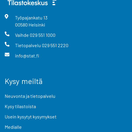
Työpajankatu
13
00580
Helsinki
Vaihde
029 551 1000
Tietopalvelu
029 551 2220
info@stat.fi
Kysy meiltä
Neuvonta ja tietopalvelu
Kysy tilastoista
Usein kysytyt kysymykset
Medialle