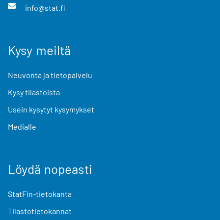
info@stat.fi
Kysy meiltä
Neuvonta ja tietopalvelu
Kysy tilastoista
Usein kysytyt kysymykset
Medialle
Löydä nopeasti
StatFin-tietokanta
Tilastotietokannat