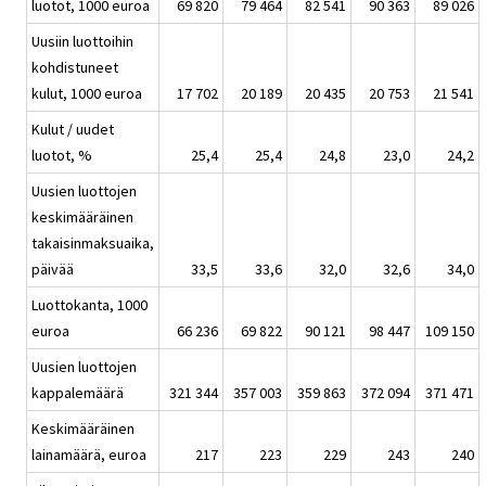
luotot, 1000 euroa
69 820
79 464
82 541
90 363
89 026
Uusiin luottoihin
kohdistuneet
kulut, 1000 euroa
17 702
20 189
20 435
20 753
21 541
Kulut / uudet
luotot, %
25,4
25,4
24,8
23,0
24,2
Uusien luottojen
keskimääräinen
takaisinmaksuaika,
päivää
33,5
33,6
32,0
32,6
34,0
Luottokanta, 1000
euroa
66 236
69 822
90 121
98 447
109 150
Uusien luottojen
kappalemäärä
321 344
357 003
359 863
372 094
371 471
Keskimääräinen
lainamäärä, euroa
217
223
229
243
240