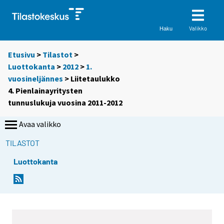
Valikko
Haku
Etusivu
>
Tilastot
>
Luottokanta
>
2012
>
1.
vuosineljännes
> Liitetaulukko
4. Pienlainayritysten
tunnuslukuja vuosina 2011-2012
Avaa valikko
TILASTOT
Luottokanta