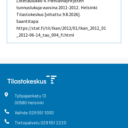
Liitetaulukko 4. Pienlainayritysten
tunnuslukuja vuosina 2011-2012 . Helsinki:
Tilastokeskus [viitattu: 9.8.2026].
Saantitapa:
https://stat.fi/til/lkan/2012/01/lkan_2012_01
_2012-06-14_tau_004_fi.html
Työpajankatu
13
00580
Helsinki
Vaihde
029 551 1000
Tietopalvelu
029 551 2220