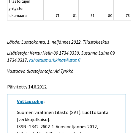
Tilastoitujen
yritysten
lukumäärä
71
81
81
80
78
Lähde: Luottokanta, 1. neljännes 2012. Tilastokeskus
Lisätietoja: Kerttu Helin 09 1734 3330, Susanna Laine 09
1734 3317,
rahoitusmarkkinat@stat.fi
Vastaava tilastojohtaja: Ari Tyrkkö
Päivitetty 14.6.2012
Viittausohje
:
Suomen virallinen tilasto (SVT): Luottokanta
[verkkojulkaisu].
ISSN=2342-2602.
1. Vuosineljännes
2012,