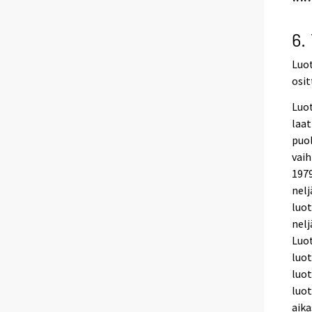
6.
Luot
osit
Luot
laat
puol
vaih
1979
nelj
luot
nelj
Luot
luot
luot
luot
aika