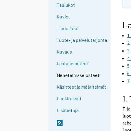
Taulukot
Kuviot
La
Tiedotteet
1
Tuote- ja palvelutarjonta
2
3
Kuvaus
4
Laatuselosteet
5
6
Menetelmäselosteet
7
Käsitteet ja määritelmät
1.
Luokitukset
Tila
Lisätietoja
luot
raho
Luot