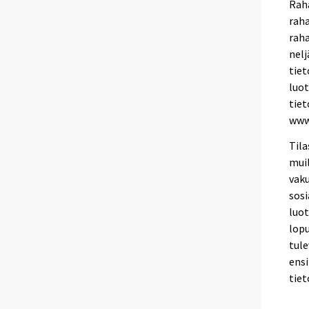
Raha
rah
raha
nelj
tiet
luot
tiet
www
Tila
muil
vaku
sosi
luo
lopu
tule
ens
tiet