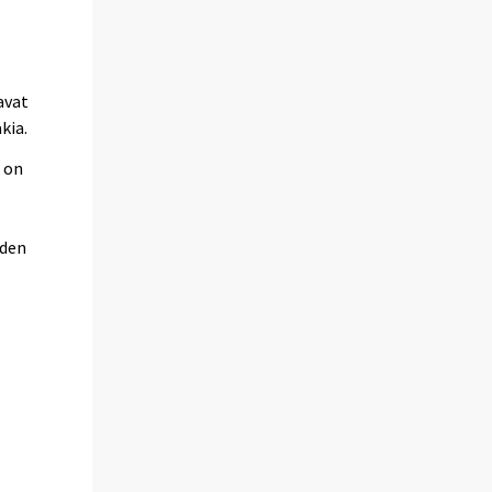
avat
kia.
s on
oden