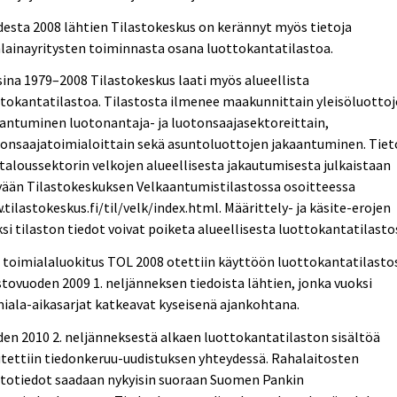
esta 2008 lähtien Tilastokeskus on kerännyt myös tietoja
lainayritysten toiminnasta osana luottokantatilastoa.
ina 1979–2008 Tilastokeskus laati myös alueellista
tokantatilastoa. Tilastosta ilmenee maakunnittain yleisöluotto
antuminen luotonantaja- ja luotonsaajasektoreittain,
onsaajatoimialoittain sekä asuntoluottojen jakaantuminen. Tiet
taloussektorin velkojen alueellisesta jakautumisesta julkaistaan
yään Tilastokeskuksen Velkaantumistilastossa osoitteessa
tilastokeskus.fi/til/velk/index.html. Määrittely- ja käsite-erojen
si tilaston tiedot voivat poiketa alueellisesta luottokantatilasto
 toimialaluokitus TOL 2008 otettiin käyttöön luottokantatilasto
stovuoden 2009 1. neljänneksen tiedoista lähtien, jonka vuoksi
iala-aikasarjat katkeavat kyseisenä ajankohtana.
en 2010 2. neljänneksestä alkaen luottokantatilaston sisältöä
tettiin tiedonkeruu-uudistuksen yhteydessä. Rahalaitosten
ttotiedot saadaan nykyisin suoraan Suomen Pankin