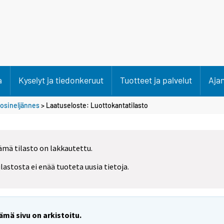
a
Kyselyt ja tiedonkeruut
Tuotteet ja palvelut
Aja
uosineljännes
> Laatuseloste: Luottokantatilasto
ämä tilasto on lakkautettu.
ilastosta ei enää tuoteta uusia tietoja.
ämä sivu on arkistoitu.