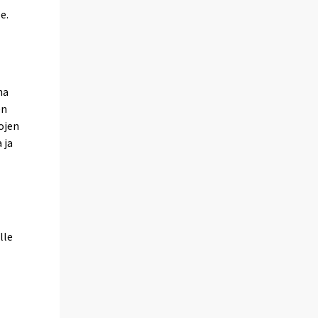
e.
na
en
tojen
 ja
lle