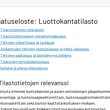
atuseloste: Luottokantatilasto
. Tilastotietojen relevanssi
. Tilastotutkimuksen menetelmäkuvaus
. Tietojen oikeellisuus ja tarkkuus
. Julkaistujen tietojen ajantasaisuus ja oikea-aikaisuus
. Tietojen saatavuus ja läpinäkyvyys/selkeys
. Tilastojen vertailukelpoisuus
. Selkeys ja eheys/yhtenäisyys
 Tilastotietojen relevanssi
stosta ilmenee luottokannan ja uusien antolainojen jakaantumin
onantaja- ja luotonsaajasektoreittain, luotonsaajatoimialoittain
itusvaateittain sekä luoton käyttötarkoituksen mukaan.
tokantaan sisältyvät kaikkien tilastoon kuuluvien kotimaisten