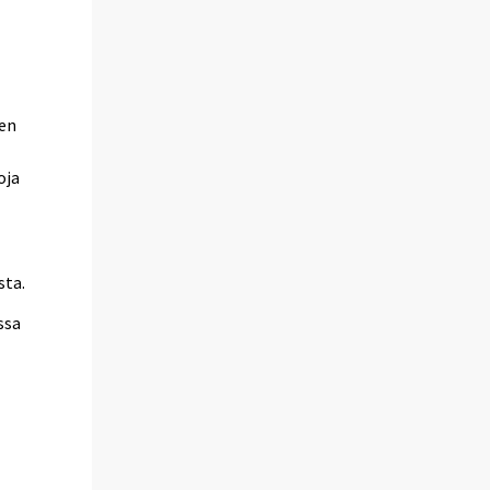
jen
oja
sta.
ssa