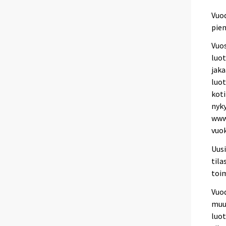
Vuod
pien
Vuos
luot
jaka
luot
koti
nyk
www.
vuok
Uusi
tila
toim
Vuod
muu
luo