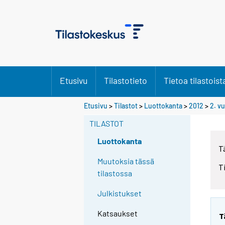
Etusivu
Tilastotieto
Tietoa tilastoist
Etusivu
>
Tilastot
>
Luottokanta
>
2012
>
2. v
TILASTOT
Luottokanta
T
Muutoksia tässä
T
tilastossa
Julkistukset
Katsaukset
T