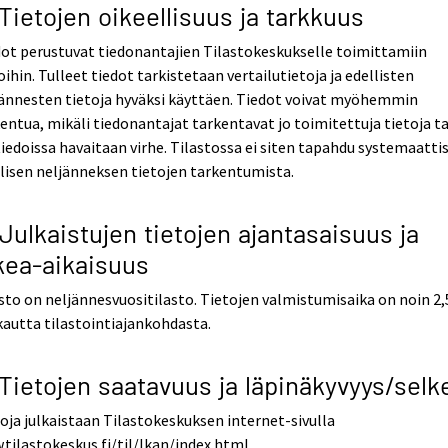
 Tietojen oikeellisuus ja tarkkuus
ot perustuvat tiedonantajien Tilastokeskukselle toimittamiin
oihin. Tulleet tiedot tarkistetaan vertailutietoja ja edellisten
ännesten tietoja hyväksi käyttäen. Tiedot voivat myöhemmin
entua, mikäli tiedonantajat tarkentavat jo toimitettuja tietoja ta
tiedoissa havaitaan virhe. Tilastossa ei siten tapahdu systemaatti
lisen neljänneksen tietojen tarkentumista.
 Julkaistujen tietojen ajantasaisuus ja
kea-aikaisuus
sto on neljännesvuositilasto. Tietojen valmistumisaika on noin 2,
autta tilastointiajankohdasta.
 Tietojen saatavuus ja läpinäkyvyys/selk
oja julkaistaan Tilastokeskuksen internet-sivulla
tilastokeskus.fi/til/lkan/index.html.