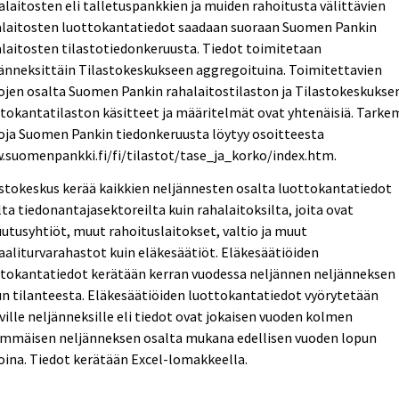
laitosten eli talletuspankkien ja muiden rahoitusta välittävien
alaitosten luottokantatiedot saadaan suoraan Suomen Pankin
laitosten tilastotiedonkeruusta. Tiedot toimitetaan
änneksittäin Tilastokeskukseen aggregoituina. Toimitettavien
ojen osalta Suomen Pankin rahalaitostilaston ja Tilastokeskukse
tokantatilaston käsitteet ja määritelmät ovat yhtenäisiä. Tarke
oja Suomen Pankin tiedonkeruusta löytyy osoitteesta
.suomenpankki.fi/fi/tilastot/tase_ja_korko/index.htm.
stokeskus kerää kaikkien neljännesten osalta luottokantatiedot
ta tiedonantajasektoreilta kuin rahalaitoksilta, joita ovat
utusyhtiöt, muut rahoituslaitokset, valtio ja muut
aaliturvarahastot kuin eläkesäätiöt. Eläkesäätiöiden
ttokantatiedot kerätään kerran vuodessa neljännen neljänneksen
n tilanteesta. Eläkesäätiöiden luottokantatiedot vyörytetään
ville neljänneksille eli tiedot ovat jokaisen vuoden kolmen
immäisen neljänneksen osalta mukana edellisen vuoden lopun
oina. Tiedot kerätään Excel-lomakkeella.