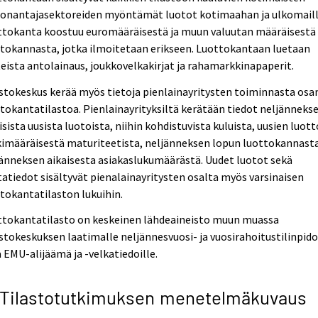
tonantajasektoreiden myöntämät luotot kotimaahan ja ulkomaill
ttokanta koostuu euromääräisestä ja muun valuutan määräisestä
tokannasta, jotka ilmoitetaan erikseen. Luottokantaan luetaan
eista antolainaus, joukkovelkakirjat ja rahamarkkinapaperit.
stokeskus kerää myös tietoja pienlainayritysten toiminnasta osa
tokantatilastoa. Pienlainayrityksiltä kerätään tiedot neljänneks
isista uusista luotoista, niihin kohdistuvista kuluista, uusien luot
imääräisestä maturiteetista, neljänneksen lopun luottokannasta
änneksen aikaisesta asiakaslukumäärästä. Uudet luotot sekä
atiedot sisältyvät pienalainayritysten osalta myös varsinaisen
tokantatilaston lukuihin.
ttokantatilasto on keskeinen lähdeaineisto muun muassa
stokeskuksen laatimalle neljännesvuosi- ja vuosirahoitustilinpido
 EMU-alijäämä ja -velkatiedoille.
 Tilastotutkimuksen menetelmäkuvaus