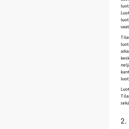
luo
Luo
luot
vaat
Tila
luot
aika
kesk
nelj
kant
luot
Luo
Tila
sekä
2.