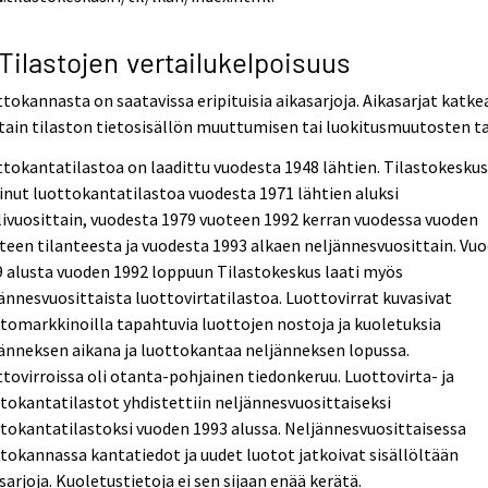
 Tilastojen vertailukelpoisuus
tokannasta on saatavissa eripituisia aikasarjoja. Aikasarjat katke
tain tilaston tietosisällön muuttumisen tai luokitusmuutosten ta
tokantatilastoa on laadittu vuodesta 1948 lähtien. Tilastokesku
inut luottokantatilastoa vuodesta 1971 lähtien aluksi
ivuosittain, vuodesta 1979 vuoteen 1992 kerran vuodessa vuoden
teen tilanteesta ja vuodesta 1993 alkaen neljännesvuosittain. Vu
 alusta vuoden 1992 loppuun Tilastokeskus laati myös
ännesvuosittaista luottovirtatilastoa. Luottovirrat kuvasivat
tomarkkinoilla tapahtuvia luottojen nostoja ja kuoletuksia
änneksen aikana ja luottokantaa neljänneksen lopussa.
tovirroissa oli otanta-pohjainen tiedonkeruu. Luottovirta- ja
tokantatilastot yhdistettiin neljännesvuosittaiseksi
tokantatilastoksi vuoden 1993 alussa. Neljännesvuosittaisessa
tokannassa kantatiedot ja uudet luotot jatkoivat sisällöltään
sarjoja. Kuoletustietoja ei sen sijaan enää kerätä.