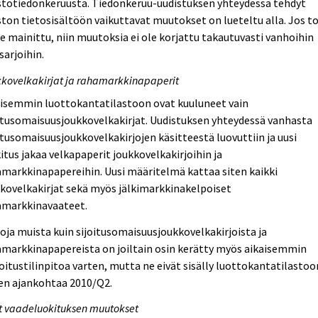
stotiedonkeruusta. Tiedonkeruu-uudistuksen yhteydessä tehdyt
ston tietosisältöön vaikuttavat muutokset on lueteltu alla. Jos to
le mainittu, niin muutoksia ei ole korjattu takautuvasti vanhoihin
sarjoihin.
kovelkakirjat ja rahamarkkinapaperit
aisemmin luottokantatilastoon ovat kuuluneet vain
itusomaisuusjoukkovelkakirjat. Uudistuksen yhteydessä vanhasta
itusomaisuusjoukkovelkakirjojen käsitteestä luovuttiin ja uusi
itus jakaa velkapaperit joukkovelkakirjoihin ja
markkinapapereihin. Uusi määritelmä kattaa siten kaikki
kovelkakirjat sekä myös jälkimarkkinakelpoiset
amarkkinavaateet.
oja muista kuin sijoitusomaisuusjoukkovelkakirjoista ja
markkinapapereista on joiltain osin kerätty myös aikaisemmin
itustilinpitoa varten, mutta ne eivät sisälly luottokantatilastoo
en ajankohtaa 2010/Q2.
 vaadeluokituksen muutokset