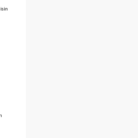
isin
n