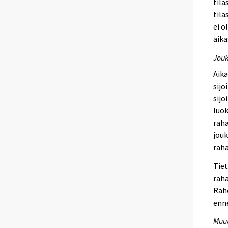
tila
tila
ei o
aika
Jouk
Aik
sijo
sijo
luok
raha
jouk
rah
Tiet
raha
Raho
enn
Muut