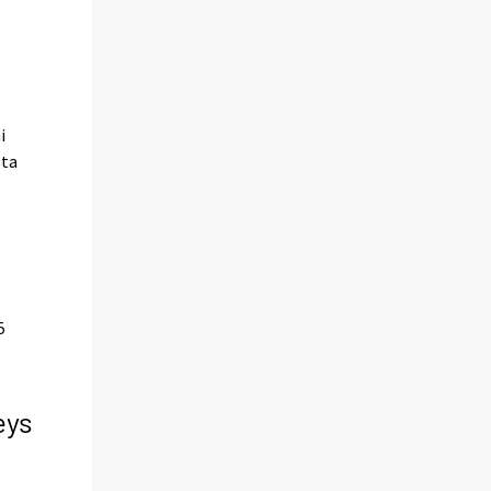
i
sta
5
eys