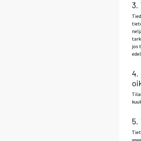
3.
Tied
tiet
nelj
tark
jos 
edel
4.
oi
Tila
kuuk
5.
Tiet
www.