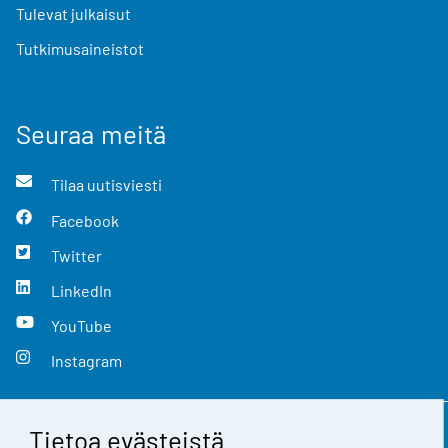
Tulevat julkaisut
Tutkimusaineistot
Seuraa meitä
Tilaa uutisviesti
Facebook
Twitter
LinkedIn
YouTube
Instagram
Tietoa evästeistä
Yhteystiedot