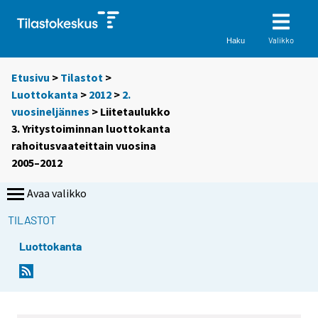
Valikko
Haku
Etusivu
>
Tilastot
>
Luottokanta
>
2012
>
2.
vuosineljännes
> Liitetaulukko
3. Yritystoiminnan luottokanta
rahoitusvaateittain vuosina
2005–2012
Avaa valikko
TILASTOT
Luottokanta