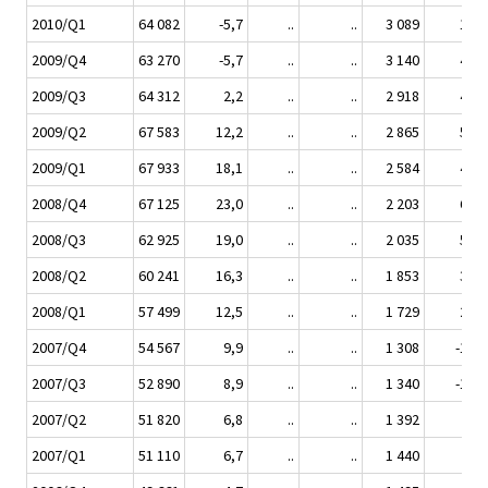
2010/Q1
64 082
-5,7
..
..
3 089
19,5
2009/Q4
63 270
-5,7
..
..
3 140
42,5
2009/Q3
64 312
2,2
..
..
2 918
43,4
2009/Q2
67 583
12,2
..
..
2 865
54,7
2009/Q1
67 933
18,1
..
..
2 584
49,5
2008/Q4
67 125
23,0
..
..
2 203
68,5
2008/Q3
62 925
19,0
..
..
2 035
51,9
2008/Q2
60 241
16,3
..
..
1 853
33,1
2008/Q1
57 499
12,5
..
..
1 729
20,1
2007/Q4
54 567
9,9
..
..
1 308
-12,6
2007/Q3
52 890
8,9
..
..
1 340
-13,2
2007/Q2
51 820
6,8
..
..
1 392
-7,4
2007/Q1
51 110
6,7
..
..
1 440
-6,1