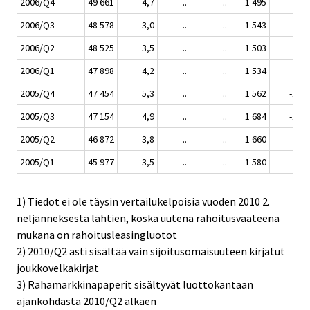
2006/Q4
49 661
4,7
..
..
1 495
-4,3
2006/Q3
48 578
3,0
..
..
1 543
-8,4
2006/Q2
48 525
3,5
..
..
1 503
-9,5
2006/Q1
47 898
4,2
..
..
1 534
-2,9
2005/Q4
47 454
5,3
..
..
1 562
-18,3
2005/Q3
47 154
4,9
..
..
1 684
-16,3
2005/Q2
46 872
3,8
..
..
1 660
-20,6
2005/Q1
45 977
3,5
..
..
1 580
-24,1
1) Tiedot ei ole täysin vertailukelpoisia vuoden 2010 2.
neljänneksestä lähtien, koska uutena rahoitusvaateena
mukana on rahoitusleasingluotot
2) 2010/Q2 asti sisältää vain sijoitusomaisuuteen kirjatut
joukkovelkakirjat
3) Rahamarkkinapaperit sisältyvät luottokantaan
ajankohdasta 2010/Q2 alkaen