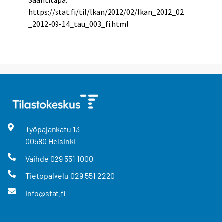
https://stat.fi/til/lkan/2012/02/lkan_2012_02
_2012-09-14_tau_003_fi.html
Työpajankatu
13
00580
Helsinki
Vaihde
029 551 1000
Tietopalvelu
029 551 2220
info@stat.fi