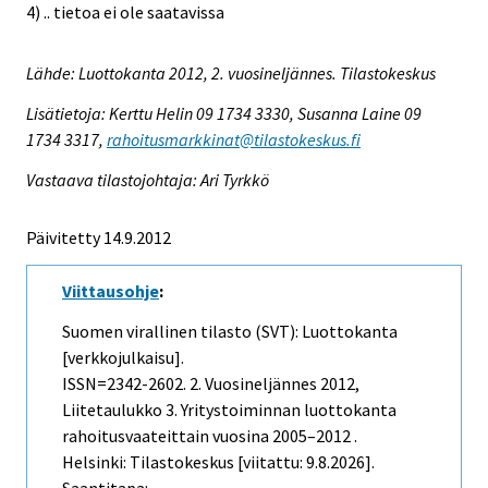
4) .. tietoa ei ole saatavissa
Lähde: Luottokanta 2012, 2. vuosineljännes. Tilastokeskus
Lisätietoja: Kerttu Helin 09 1734 3330, Susanna Laine 09
1734 3317,
rahoitusmarkkinat@tilastokeskus.fi
Vastaava tilastojohtaja: Ari Tyrkkö
Päivitetty 14.9.2012
Viittausohje
:
Suomen virallinen tilasto (SVT): Luottokanta
[verkkojulkaisu].
ISSN=2342-2602.
2. Vuosineljännes
2012,
Liitetaulukko 3. Yritystoiminnan luottokanta
rahoitusvaateittain vuosina 2005–2012 .
Helsinki: Tilastokeskus [viitattu: 9.8.2026].
Saantitapa: