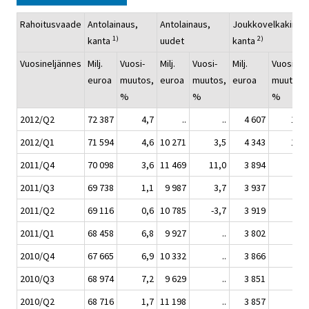
Rahoitusvaade
Antolainaus,
Antolainaus,
Joukkovelkakirjat,
1)
2)
kanta
uudet
kanta
Vuosineljännes
Milj.
Vuosi-
Milj.
Vuosi-
Milj.
Vuosi-
euroa
muutos,
euroa
muutos,
euroa
muutos,
%
%
%
2012/Q2
72 387
4,7
..
..
4 607
17,6
2012/Q1
71 594
4,6
10 271
3,5
4 343
14,2
2011/Q4
70 098
3,6
11 469
11,0
3 894
0,7
2011/Q3
69 738
1,1
9 987
3,7
3 937
2,2
2011/Q2
69 116
0,6
10 785
-3,7
3 919
1,6
2011/Q1
68 458
6,8
9 927
..
3 802
..
2010/Q4
67 665
6,9
10 332
..
3 866
..
2010/Q3
68 974
7,2
9 629
..
3 851
..
2010/Q2
68 716
1,7
11 198
..
3 857
..