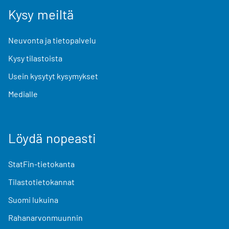
Kysy meiltä
Neuvonta ja tietopalvelu
Kysy tilastoista
Usein kysytyt kysymykset
Medialle
Löydä nopeasti
StatFin-tietokanta
Tilastotietokannat
Suomi lukuina
Rahanarvonmuunnin