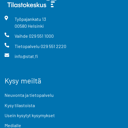
Työpajankatu
13
00580
Helsinki
Vaihde
029 551 1000
Tietopalvelu
029 551 2220
info@stat.fi
Kysy meiltä
Neuvonta ja tietopalvelu
Kysy tilastoista
Usein kysytyt kysymykset
Medialle