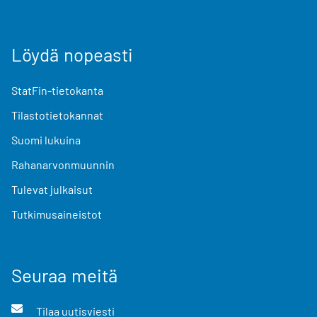
Löydä nopeasti
StatFin-tietokanta
Tilastotietokannat
Suomi lukuina
Rahanarvonmuunnin
Tulevat julkaisut
Tutkimusaineistot
Seuraa meitä
Tilaa uutisviesti