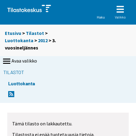
Valikko
Haku
Etusivu
>
Tilastot
>
Luottokanta
>
2012
>
3.
vuosineljännes
Avaa valikko
TILASTOT
Luottokanta
Tämä tilasto on lakkautettu.
Tilastosta ei enää tuoteta uusia tietoja.