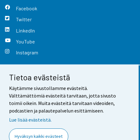
Facebook
Twitter
LinkedIn
YouTube
Instagram
Tietoa evästeistä
Yhteystiedot
Käytämme sivustollamme evästeitä.
Palaute
Välttämättömiä evästeitä tarvitaan, jotta sivusto
toimii oikein. Muita evästeitä tarvitaan videoiden,
Käyttöehdot
podcastien ja palautepalvelun esittämiseen.
Tietosuoja
Lue lisää evästeistä.
Saavutettavuus
Hyväksyn kaikki evästeet