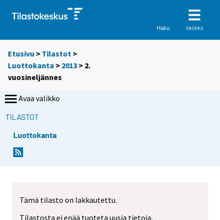
Valikko
Haku
Etusivu
>
Tilastot
>
Luottokanta
>
2013
>
2.
vuosineljännes
Avaa valikko
TILASTOT
Luottokanta
Tämä tilasto on lakkautettu.
Tilastosta ei enää tuoteta uusia tietoja.