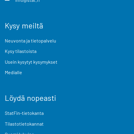
Kysy meiltä
Neuvonta ja tietopalvelu
Kysy tilastoista
Usein kysytyt kysymykset
Medialle
Löydä nopeasti
StatFin-tietokanta
Tilastotietokannat