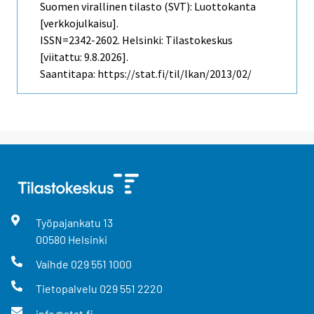
Suomen virallinen tilasto (SVT): Luottokanta
[verkkojulkaisu].
ISSN=2342-2602. Helsinki: Tilastokeskus
[viitattu: 9.8.2026].
Saantitapa: https://stat.fi/til/lkan/2013/02/
Työpajankatu
13
00580
Helsinki
Vaihde
029 551 1000
Tietopalvelu
029 551 2220
info@stat.fi