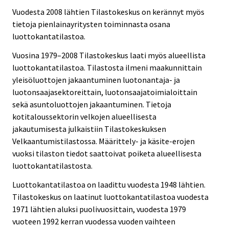
Vuodesta 2008 lähtien Tilastokeskus on kerännyt myös
tietoja pienlainayritysten toiminnasta osana
luottokantatilastoa.
Vuosina 1979–2008 Tilastokeskus laati myös alueellista
luottokantatilastoa. Tilastosta ilmeni maakunnittain
yleisöluottojen jakaantuminen luotonantaja- ja
luotonsaajasektoreittain, luotonsaajatoimialoittain
sekä asuntoluottojen jakaantuminen. Tietoja
kotitaloussektorin velkojen alueellisesta
jakautumisesta julkaistiin Tilastokeskuksen
Velkaantumistilastossa. Määrittely- ja käsite-erojen
vuoksi tilaston tiedot saattoivat poiketa alueellisesta
luottokantatilastosta.
Luottokantatilastoa on laadittu vuodesta 1948 lähtien.
Tilastokeskus on laatinut luottokantatilastoa vuodesta
1971 lähtien aluksi puolivuosittain, vuodesta 1979
vuoteen 1992 kerran vuodessa vuoden vaihteen