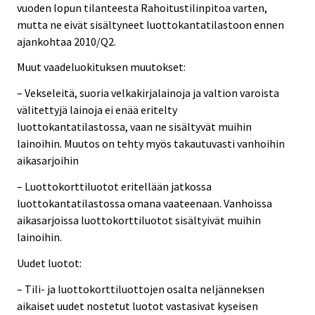
vuoden lopun tilanteesta Rahoitustilinpitoa varten,
mutta ne eivät sisältyneet luottokantatilastoon ennen
ajankohtaa 2010/Q2.
Muut vaadeluokituksen muutokset:
– Vekseleitä, suoria velkakirjalainoja ja valtion varoista
välitettyjä lainoja ei enää eritelty
luottokantatilastossa, vaan ne sisältyvät muihin
lainoihin. Muutos on tehty myös takautuvasti vanhoihin
aikasarjoihin
– Luottokorttiluotot eritellään jatkossa
luottokantatilastossa omana vaateenaan. Vanhoissa
aikasarjoissa luottokorttiluotot sisältyivät muihin
lainoihin.
Uudet luotot:
– Tili- ja luottokorttiluottojen osalta neljänneksen
aikaiset uudet nostetut luotot vastasivat kyseisen