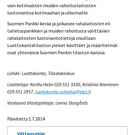
vain kotimaisten muiden rahoituslaitosten
luotonantoa kotimaahan ja ulkomaille.
Suomen Pankki kerää ja julkaisee rahalaitosten eli
talletuspankkien ja muiden rahoitusta välittävien
rahalaitosten luotonantotietoja sivuillaan.
Luottokantatilaston yleiset käsitteet ja määritelmät
ovat yhtenäisiä Suomen Pankin tilaston kanssa.
Lähde: Luottokanta, Tilastokeskus
Lisätietoja: Kerttu Helin 029 551 3330, Kristiina Nieminen
029 551 2957,
luottokanta.rahoitus@stat.fi
Vastaava tilastojohtaja: Leena Storgårds
Päivitetty 1.7.2014
Viittausohje
: