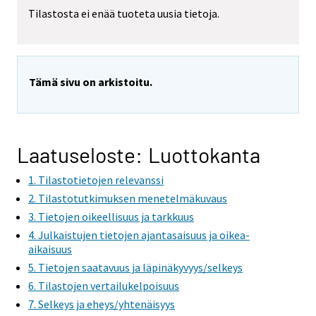
Tilastosta ei enää tuoteta uusia tietoja.
Tämä sivu on arkistoitu.
Laatuseloste: Luottokanta
1. Tilastotietojen relevanssi
2. Tilastotutkimuksen menetelmäkuvaus
3. Tietojen oikeellisuus ja tarkkuus
4. Julkaistujen tietojen ajantasaisuus ja oikea-
aikaisuus
5. Tietojen saatavuus ja läpinäkyvyys/selkeys
6. Tilastojen vertailukelpoisuus
7. Selkeys ja eheys/yhtenäisyys