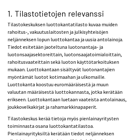
1. Tilastotietojen relevanssi
Tilastokeskuksen luottokantatilasto kuvaa muiden
rahoitus-, vakuutuslaitosten ja julkisyhteisöjen
neljänneksen lopun luottokantaa ja uusia antolainoja.
Tiedot esitetään jaoteltuna luotonantaja- ja
luotonsaajasektoreittain, luotonsaajatoimialoittain,
rahoitusvaateittain sekä luoton käyttötarkoituksen
mukaan. Luottokantaan sisältyvät luotonantajien
myöntämät luotot kotimaahan ja ulkomaille.
Luottokanta koostuu euromääräisestä ja muun
valuutan määräisestä luottokannasta, jotka kerätään
erikseen. Luottokantaan luetaan vaateista antolainaus,
joukkovelkakirjat ja rahamarkkinapaperit.
Tilastokeskus kerää tietoja myös pienlainayritysten
toiminnasta osana luottokantatilastoa.
Pienlainayrityksiltä kerätään tiedot neljänneksen