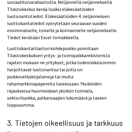
sosiaaliturvarahastoilta. Neljännellä neljänneksellä
Tilastokeskus kerää lisäksi eläkesäätiöiden
luotonantotiedot. Eläkesäätiöiden 4. neljänneksen
luottokantatiedot vyörytetään seuraavan vuoden
ensimmäiselle, toiselle ja kolmannelle neljännekselle.
Tiedot kerätään Excel-lomakkeella.
Luottokantatilaston kohdejoukko poimitaan
Tilastokeskuksen yritys- ja toimipaikkarekisteristä
rajaten mukaan ne yritykset, jotka todennäköisimmin
harjoittavat luotonantoa tai joilla on
joukkovelkakirjalainoja tai muita
rahamarkkinapapereita taseessaan. Yksiköiden
rajauksessa huomioidaan yksikön toimiala,
sektoriluokka, palkansaajien lukumäärä ja taseen
loppusumma.
3. Tietojen oikeellisuus ja tarkkuus