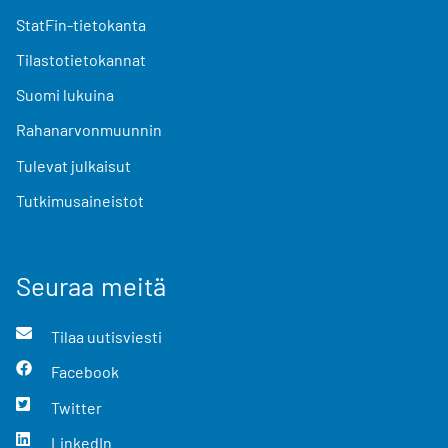
StatFin-tietokanta
Tilastotietokannat
Suomi lukuina
Rahanarvonmuunnin
Tulevat julkaisut
Tutkimusaineistot
Seuraa meitä
Tilaa uutisviesti
Facebook
Twitter
LinkedIn