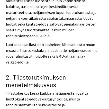
aikaisista uusista luotoista, niihin kohdistuvista
kuluista, uusien luottojen keskimääräisestä
maturiteetista, neljänneksen lopun luottokannasta ja
neljänneksen aikaisesta asiakaslukumäärästä. Uudet
luotot sekä kantatiedot sisältyvät pienalainayritysten
osalta myös luottokantatilaston muiden
rahoituslaitosten lukuihin.
Luottokantatilasto on keskeinen lähdeaineisto muun
muassa Tilastokeskuksen laatimalle neljännesvuosi- ja
vuosirahoitustilinpidolle sekä EMU-alijäämä ja -
velkatiedoille.
2. Tilastotutkimuksen
menetelmäkuvaus
Tilastokeskus kerää kaikkien neljännesten osalta
luottokantatiedot vakuutusyhtiöiltä, muilta
rahoituslaitoksilta sekä valtiolta ja