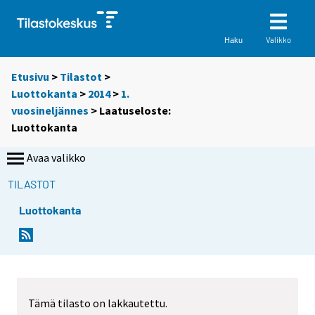
Valikko
Haku
Etusivu
>
Tilastot
>
Luottokanta
>
2014
>
1.
vuosineljännes
> Laatuseloste:
Luottokanta
Avaa valikko
TILASTOT
Luottokanta
Tämä tilasto on lakkautettu.