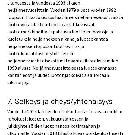
tilanteesta ja vuodesta 1993 alkaen
neljännesvuosittain. Vuoden 1979 alusta vuoden 1992
loppuun Tilastokeskus laati myös neljännesvuosittaista
luottovirtatilastoa. Luottovirrat kuvasivat
luottomarkkinoilla tapahtuvia luottojen nostoja ja
kuoletuksia neljänneksen aikana ja luottokantaa
neljänneksen lopussa. Luottovirta- ja
luottokantatilastot yhdistettiin
neljännesvuosittaiseksi luottokantatilastoksi vuoden
1993 alussa. Neljännesvuosittaisessa luottokannassa
kantatiedot ja uudet luotot jatkoivat sisällöltään
aikasarjoja.
7. Selkeys ja eheys/yhtenäisyys
Vuodesta 2014 lähtien luottokantatilasto kuvaa muiden
rahoituslaitosten, vakuutuslaitosten ja
julkisyhteisöiden luotonantoa kotimaahan ja
ulkomaille. Vuoden 2013 tilasto kuvaa poikkeuksellisesti