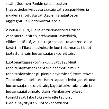
sisällä Suomen Pankin rahalaitosten
tilastotiedonkeruusta saatuja talletuspankkien ja
muiden rahoitusta välittävien rahalaitosten
aggregoituja luottokantatietoja.
Vuoden 2013/Q1 lähtien tiedonantorasitusta
vähennettiin siten, että vakuutusyhtiöiltä,
eläkesäätiöiltä, valtiolta ja sosiaaliturvarahastoilta
kerättiin Tilastokeskukselle luottokannasta tiedot
jaoteltuna vain luotonsaajasektoreittain.
Luotonantajasektoriin kuuluvat S123 Muut
rahoituslaitokset (panttilainaamot ja muut
rahoituslaitokset pl. pienlainayritykset) toimittavat
Tilastokeskukselle entiseen tapaan tiedot jaoteltuna
luotonsaajasektoreittain, käyttötarkoituksittain ja
luotonsaajatoimialoittain. Pienlainayritykset
toimittavat Tilastokeskukselle taulun 8
Pienlainayritysten luottokantatiedot.