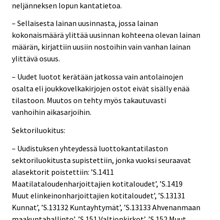
neljänneksen lopun kantatietoa.
– Sellaisesta lainan uusinnasta, jossa lainan
kokonaismäärä ylittää uusinnan kohteena olevan lainan
määrän, kirjattiin uusiin nostoihin vain vanhan lainan
ylittävä osuus.
– Uudet luotot kerätään jatkossa vain antolainojen
osalta eli joukkovelkakirjojen ostot eivät sisälly enää
tilastoon. Muutos on tehty myös takautuvasti
vanhoihin aikasarjoihin.
Sektoriluokitus:
– Uudistuksen yhteydessä luottokantatilaston
sektoriluokitusta supistettiin, jonka vuoksi seuraavat
alasektorit poistettiin: ’S.1411
Maatilataloudenharjoittajien kotitaloudet’, ’S.1419
Muut elinkeinonharjoittajien kotitaloudet’, ’S.13131
Kunnat’, ’S.13132 Kuntayhtymät’, ’S.13133 Ahvenanmaan
maakuntahallinto’, ’S.151 Valtionkirkot’, ’S.152 Muut