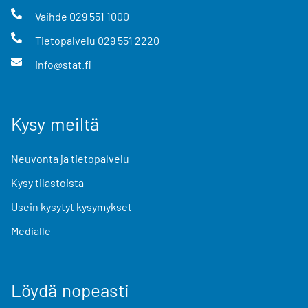
Vaihde
029 551 1000
Tietopalvelu
029 551 2220
info@stat.fi
Kysy meiltä
Neuvonta ja tietopalvelu
Kysy tilastoista
Usein kysytyt kysymykset
Medialle
Löydä nopeasti