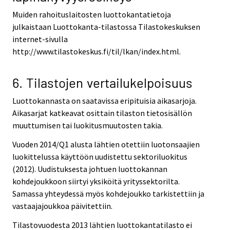
Muiden rahoituslaitosten luottokantatietoja
julkaistaan Luottokanta-tilastossa Tilastokeskuksen
internet-sivulla
http://www.tilastokeskus.fi/til/lkan/index.html.
6. Tilastojen vertailukelpoisuus
Luottokannasta on saatavissa eripituisia aikasarjoja.
Aikasarjat katkeavat osittain tilaston tietosisällön
muuttumisen tai luokitusmuutosten takia.
Vuoden 2014/Q1 alusta lähtien otettiin luotonsaajien
luokittelussa käyttöön uudistettu sektoriluokitus
(2012). Uudistuksesta johtuen luottokannan
kohdejoukkoon siirtyi yksiköitä yrityssektorilta.
Samassa yhteydessä myös kohdejoukko tarkistettiin ja
vastaajajoukkoa päivitettiin.
Tilastovuodesta 2013 lähtien luottokantatilasto ei