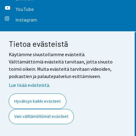
YouTube
Instagram
Tietoa evästeistä
Yhteystiedot
Käytämme sivustollamme evästeitä.
Palaute
Välttämättömiä evästeitä tarvitaan, jotta sivusto
toimii oikein. Muita evästeitä tarvitaan videoiden,
Käyttöehdot
podcastien ja palautepalvelun esittämiseen.
Tietosuoja
Lue lisää evästeistä.
Saavutettavuus
Hyväksyn kaikki evästeet
Tietoa sivustosta
Vain välttämättömät evästeet
Evästeasetukset