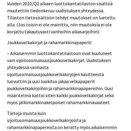
Vuoden 2010/Q2 alkaen luottokantatilaston sisältöä
muutettiin tiedonkeruu-uudistuksen yhteydessä.
Tilaston tietosisältöön tehdyt muutokset on lueteltu
alla. (Jos toisin ei ole mainittu, niin muutoksia ei ole
korjattu takautuvasti vanhoihin aikasarjoihin):
Joukkovelkakirjat ja rahamarkkinapaperit:
– Aikaisemmin luottokantatilastoon ovat kuuluneet
vain sijoitusomaisuusjoukkovelkakirjat. Uudistuksen
yhteydessä vanhasta
sijoitusomaisuusjoukkovelkakirjojen käsitteestä
luovuttiin ja uusi luokitus jakaa velkapaperit
joukkovelkakirjoihin ja rahamarkkinapapereihin. Uusi
määritelmä kattoi siten kaikki joukkovelkakirjat sekä
myös jälkimarkkinakelpoiset rahamarkkinavaateet.
Tietoja muista kuin
sijoitusomaisuusjoukkovelkakirjoista ja
rahamarkkinapapereista on kerätty myös aikaisemmin