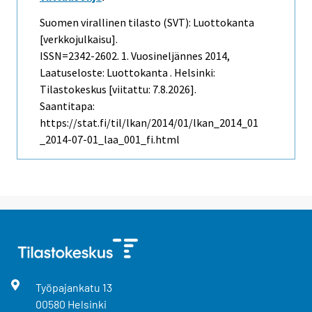
Suomen virallinen tilasto (SVT): Luottokanta
[verkkojulkaisu].
ISSN=2342-2602.
1. Vuosineljännes
2014,
Laatuseloste: Luottokanta . Helsinki:
Tilastokeskus [viitattu: 7.8.2026].
Saantitapa:
https://stat.fi/til/lkan/2014/01/lkan_2014_01
_2014-07-01_laa_001_fi.html
Työpajankatu
13
00580
Helsinki