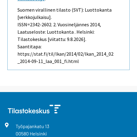
Suomen virallinen tilasto (SVT): Luottokanta
[verkkojulkaisu].
ISSN=2342-2602.
2. Vuosineljännes
2014,
Laatuseloste: Luottokanta . Helsinki:
Tilastokeskus [viitattu: 9.8.2026].
Saantitapa:
https://stat.fi/til/lkan/2014/02/lkan_2014_02
_2014-09-11_laa_001_fi.html
Työpajankatu
13
00580
Helsinki