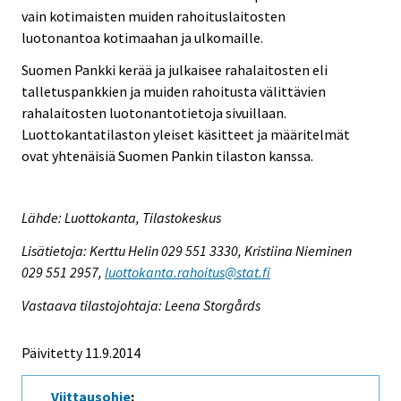
vain kotimaisten muiden rahoituslaitosten
luotonantoa kotimaahan ja ulkomaille.
Suomen Pankki kerää ja julkaisee rahalaitosten eli
talletuspankkien ja muiden rahoitusta välittävien
rahalaitosten luotonantotietoja sivuillaan.
Luottokantatilaston yleiset käsitteet ja määritelmät
ovat yhtenäisiä Suomen Pankin tilaston kanssa.
Lähde: Luottokanta, Tilastokeskus
Lisätietoja: Kerttu Helin 029 551 3330, Kristiina Nieminen
029 551 2957,
luottokanta.rahoitus@stat.fi
Vastaava tilastojohtaja: Leena Storgårds
Päivitetty 11.9.2014
Viittausohje
: