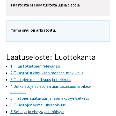
Tilastosta ei enää tuoteta uusia tietoja.
Tämä sivu on arkistoitu.
Laatuseloste: Luottokanta
1. Tilastotietojen relevanssi
2. Tilastotutkimuksen menetelmäkuvaus
3. Tietojen oikeellisuus ja tarkkuus
4. Julkaistujen tietojen ajantasaisuus ja oikea-
aikaisuus
5. Tietojen saatavuus ja läpinäkyvyys/selkeys
6. Tilastojen vertailukelpoisuus
7. Selkeys ja eheys/yhtenäisyys