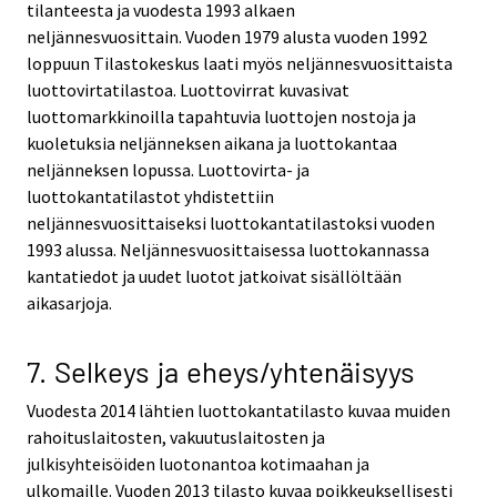
tilanteesta ja vuodesta 1993 alkaen
neljännesvuosittain. Vuoden 1979 alusta vuoden 1992
loppuun Tilastokeskus laati myös neljännesvuosittaista
luottovirtatilastoa. Luottovirrat kuvasivat
luottomarkkinoilla tapahtuvia luottojen nostoja ja
kuoletuksia neljänneksen aikana ja luottokantaa
neljänneksen lopussa. Luottovirta- ja
luottokantatilastot yhdistettiin
neljännesvuosittaiseksi luottokantatilastoksi vuoden
1993 alussa. Neljännesvuosittaisessa luottokannassa
kantatiedot ja uudet luotot jatkoivat sisällöltään
aikasarjoja.
7. Selkeys ja eheys/yhtenäisyys
Vuodesta 2014 lähtien luottokantatilasto kuvaa muiden
rahoituslaitosten, vakuutuslaitosten ja
julkisyhteisöiden luotonantoa kotimaahan ja
ulkomaille. Vuoden 2013 tilasto kuvaa poikkeuksellisesti