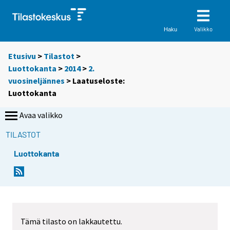
Valikko
Haku
Etusivu
>
Tilastot
>
Luottokanta
>
2014
>
2.
vuosineljännes
> Laatuseloste:
Luottokanta
Avaa valikko
TILASTOT
Luottokanta
Tämä tilasto on lakkautettu.