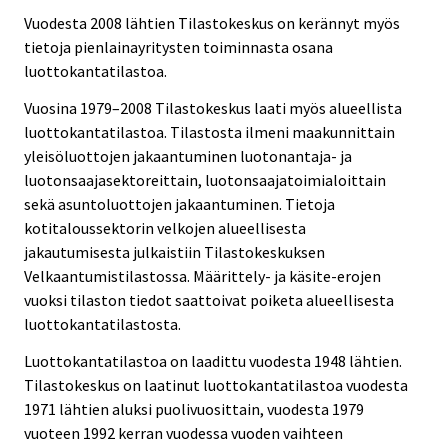
Vuodesta 2008 lähtien Tilastokeskus on kerännyt myös
tietoja pienlainayritysten toiminnasta osana
luottokantatilastoa.
Vuosina 1979–2008 Tilastokeskus laati myös alueellista
luottokantatilastoa. Tilastosta ilmeni maakunnittain
yleisöluottojen jakaantuminen luotonantaja- ja
luotonsaajasektoreittain, luotonsaajatoimialoittain
sekä asuntoluottojen jakaantuminen. Tietoja
kotitaloussektorin velkojen alueellisesta
jakautumisesta julkaistiin Tilastokeskuksen
Velkaantumistilastossa. Määrittely- ja käsite-erojen
vuoksi tilaston tiedot saattoivat poiketa alueellisesta
luottokantatilastosta.
Luottokantatilastoa on laadittu vuodesta 1948 lähtien.
Tilastokeskus on laatinut luottokantatilastoa vuodesta
1971 lähtien aluksi puolivuosittain, vuodesta 1979
vuoteen 1992 kerran vuodessa vuoden vaihteen