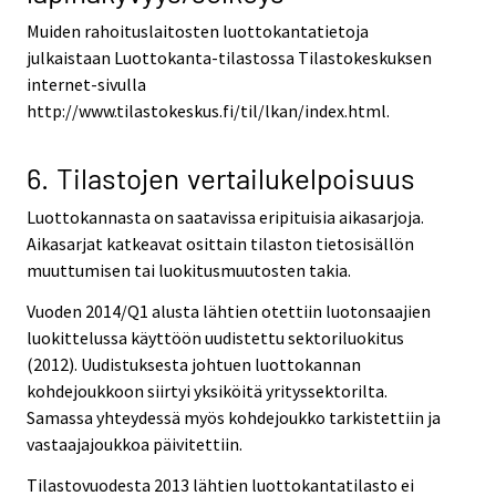
Muiden rahoituslaitosten luottokantatietoja
julkaistaan Luottokanta-tilastossa Tilastokeskuksen
internet-sivulla
http://www.tilastokeskus.fi/til/lkan/index.html.
6. Tilastojen vertailukelpoisuus
Luottokannasta on saatavissa eripituisia aikasarjoja.
Aikasarjat katkeavat osittain tilaston tietosisällön
muuttumisen tai luokitusmuutosten takia.
Vuoden 2014/Q1 alusta lähtien otettiin luotonsaajien
luokittelussa käyttöön uudistettu sektoriluokitus
(2012). Uudistuksesta johtuen luottokannan
kohdejoukkoon siirtyi yksiköitä yrityssektorilta.
Samassa yhteydessä myös kohdejoukko tarkistettiin ja
vastaajajoukkoa päivitettiin.
Tilastovuodesta 2013 lähtien luottokantatilasto ei