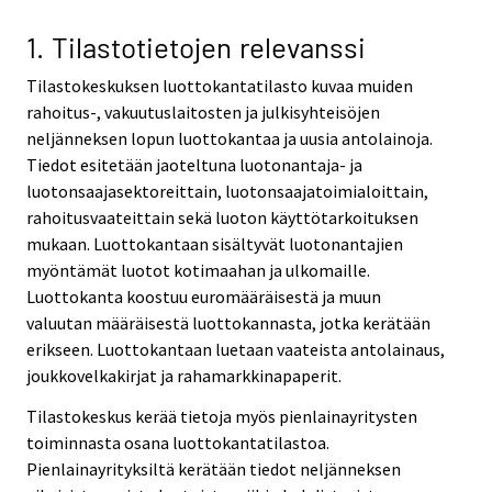
1. Tilastotietojen relevanssi
Tilastokeskuksen luottokantatilasto kuvaa muiden
rahoitus-, vakuutuslaitosten ja julkisyhteisöjen
neljänneksen lopun luottokantaa ja uusia antolainoja.
Tiedot esitetään jaoteltuna luotonantaja- ja
luotonsaajasektoreittain, luotonsaajatoimialoittain,
rahoitusvaateittain sekä luoton käyttötarkoituksen
mukaan. Luottokantaan sisältyvät luotonantajien
myöntämät luotot kotimaahan ja ulkomaille.
Luottokanta koostuu euromääräisestä ja muun
valuutan määräisestä luottokannasta, jotka kerätään
erikseen. Luottokantaan luetaan vaateista antolainaus,
joukkovelkakirjat ja rahamarkkinapaperit.
Tilastokeskus kerää tietoja myös pienlainayritysten
toiminnasta osana luottokantatilastoa.
Pienlainayrityksiltä kerätään tiedot neljänneksen