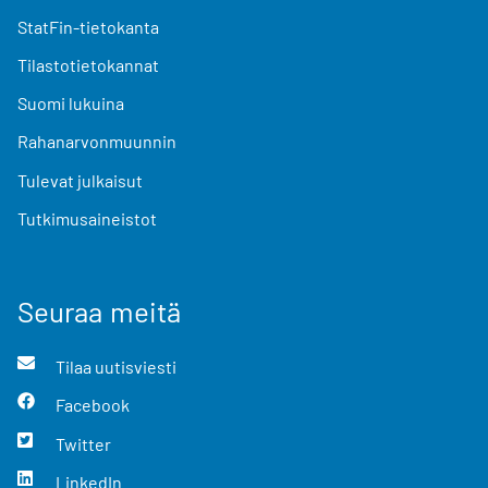
StatFin-tietokanta
Tilastotietokannat
Suomi lukuina
Rahanarvonmuunnin
Tulevat julkaisut
Tutkimusaineistot
Seuraa meitä
Tilaa uutisviesti
Facebook
Twitter
LinkedIn