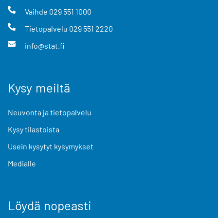
Vaihde
029 551 1000
Tietopalvelu
029 551 2220
info@stat.fi
Kysy meiltä
Neuvonta ja tietopalvelu
Kysy tilastoista
Usein kysytyt kysymykset
Medialle
Löydä nopeasti