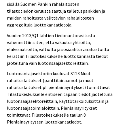
sisällä Suomen Pankin rahalaitosten
tilastotiedonkeruusta saatuja talletuspankkien ja
muiden rahoitusta välittävien rahalaitosten
aggregoituja luottokantatietoja.
Vuoden 2013/Q1 lähtien tiedonantorasitusta
vähennettiin siten, että vakuutusyhtiöiltä,
eläkesäätiöiltä, valtiolta ja sosiaaliturvarahastoilta
kerättiin Tilastokeskukselle luottokannasta tiedot
jaoteltuna vain luotonsaajasektoreittain.
Luotonantajasektoriin kuuluvat S123 Muut
rahoituslaitokset (panttilainaamot ja muut
rahoituslaitokset pl. pienlainayritykset) toimittavat
Tilastokeskukselle entiseen tapaan tiedot jaoteltuna
luotonsaajasektoreittain, käyttötarkoituksittain ja
luotonsaajatoimialoittain. Pienlainayritykset
toimittavat Tilastokeskukselle taulun 8
Pienlainayritysten luottokantatiedot.