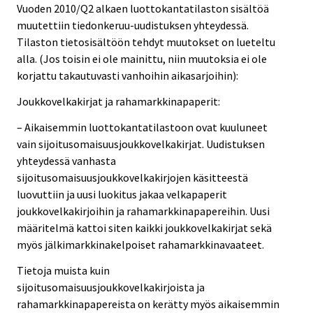
Vuoden 2010/Q2 alkaen luottokantatilaston sisältöä
muutettiin tiedonkeruu-uudistuksen yhteydessä.
Tilaston tietosisältöön tehdyt muutokset on lueteltu
alla. (Jos toisin ei ole mainittu, niin muutoksia ei ole
korjattu takautuvasti vanhoihin aikasarjoihin):
Joukkovelkakirjat ja rahamarkkinapaperit:
– Aikaisemmin luottokantatilastoon ovat kuuluneet
vain sijoitusomaisuusjoukkovelkakirjat. Uudistuksen
yhteydessä vanhasta
sijoitusomaisuusjoukkovelkakirjojen käsitteestä
luovuttiin ja uusi luokitus jakaa velkapaperit
joukkovelkakirjoihin ja rahamarkkinapapereihin. Uusi
määritelmä kattoi siten kaikki joukkovelkakirjat sekä
myös jälkimarkkinakelpoiset rahamarkkinavaateet.
Tietoja muista kuin
sijoitusomaisuusjoukkovelkakirjoista ja
rahamarkkinapapereista on kerätty myös aikaisemmin