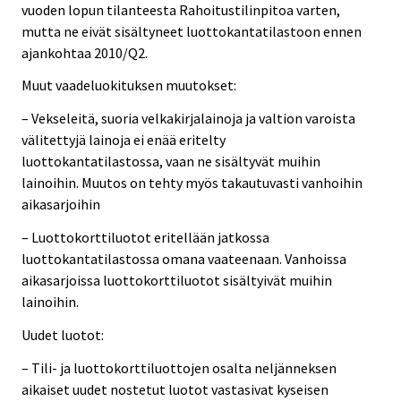
vuoden lopun tilanteesta Rahoitustilinpitoa varten,
mutta ne eivät sisältyneet luottokantatilastoon ennen
ajankohtaa 2010/Q2.
Muut vaadeluokituksen muutokset:
– Vekseleitä, suoria velkakirjalainoja ja valtion varoista
välitettyjä lainoja ei enää eritelty
luottokantatilastossa, vaan ne sisältyvät muihin
lainoihin. Muutos on tehty myös takautuvasti vanhoihin
aikasarjoihin
– Luottokorttiluotot eritellään jatkossa
luottokantatilastossa omana vaateenaan. Vanhoissa
aikasarjoissa luottokorttiluotot sisältyivät muihin
lainoihin.
Uudet luotot:
– Tili- ja luottokorttiluottojen osalta neljänneksen
aikaiset uudet nostetut luotot vastasivat kyseisen