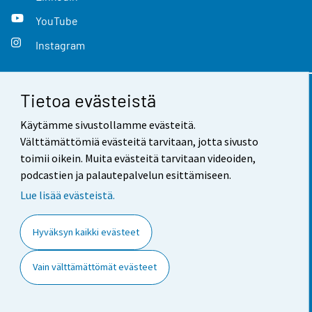
YouTube
Instagram
Tietoa evästeistä
Yhteystiedot
Käytämme sivustollamme evästeitä.
Palaute
Välttämättömiä evästeitä tarvitaan, jotta sivusto
toimii oikein. Muita evästeitä tarvitaan videoiden,
Käyttöehdot
podcastien ja palautepalvelun esittämiseen.
Tietosuoja
Lue lisää evästeistä.
Saavutettavuus
Hyväksyn kaikki evästeet
Tietoa sivustosta
Vain välttämättömät evästeet
Evästeasetukset