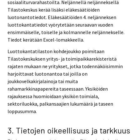
sosiaaliturvarahastoilta. Neljännellä neljänneksellä
Tilastokeskus kerää lisäksi eläkesäätiöiden
luotonantotiedot. Eläkesäätiöiden 4. neljänneksen
luottokantatiedot vyörytetään seuraavan vuoden
ensimmäiselle, toiselle ja kolmannelle neljännekselle.
Tiedot kerätään Excel-lomakkeella.
Luottokantatilaston kohdejoukko poimitaan
Tilastokeskuksen yritys- ja toimipaikkarekisteristä
rajaten mukaan ne yritykset, jotka todennäköisimmin
harjoittavat luotonantoa tai joilla on
joukkovelkakirjalainoja tai muita
rahamarkkinapapereita taseessaan. Yksiköiden
rajauksessa huomioidaan yksikön toimiala,
sektoriluokka, palkansaajien lukumäärä ja taseen
loppusumma.
3. Tietojen oikeellisuus ja tarkkuus