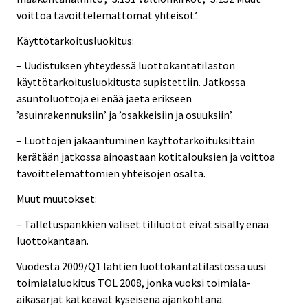
voittoa tavoittelemattomat yhteisöt’.
Käyttötarkoitusluokitus:
– Uudistuksen yhteydessä luottokantatilaston
käyttötarkoitusluokitusta supistettiin. Jatkossa
asuntoluottoja ei enää jaeta erikseen
’asuinrakennuksiin’ ja ’osakkeisiin ja osuuksiin’.
– Luottojen jakaantuminen käyttötarkoituksittain
kerätään jatkossa ainoastaan kotitalouksien ja voittoa
tavoittelemattomien yhteisöjen osalta.
Muut muutokset:
– Talletuspankkien väliset tililuotot eivät sisälly enää
luottokantaan.
Vuodesta 2009/Q1 lähtien luottokantatilastossa uusi
toimialaluokitus TOL 2008, jonka vuoksi toimiala-
aikasarjat katkeavat kyseisenä ajankohtana.