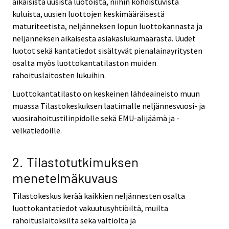
aikaisista uusista luotoista, niihin kohdistuvista
kuluista, uusien luottojen keskimääräisestä
maturiteetista, neljänneksen lopun luottokannasta ja
neljänneksen aikaisesta asiakaslukumäärästä. Uudet
luotot sekä kantatiedot sisältyvät pienalainayritysten
osalta myös luottokantatilaston muiden
rahoituslaitosten lukuihin.
Luottokantatilasto on keskeinen lähdeaineisto muun
muassa Tilastokeskuksen laatimalle neljännesvuosi- ja
vuosirahoitustilinpidolle sekä EMU-alijäämä ja -
velkatiedoille.
2. Tilastotutkimuksen
menetelmäkuvaus
Tilastokeskus kerää kaikkien neljännesten osalta
luottokantatiedot vakuutusyhtiöiltä, muilta
rahoituslaitoksilta sekä valtiolta ja