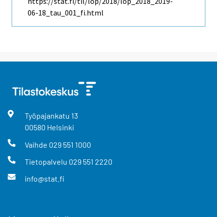
https://stat.fi/til/lop/2018/lop_2018_2019-
06-18_tau_001_fi.html
Työpajankatu
13
00580
Helsinki
Vaihde
029 551 1000
Tietopalvelu
029 551 2220
info@stat.fi