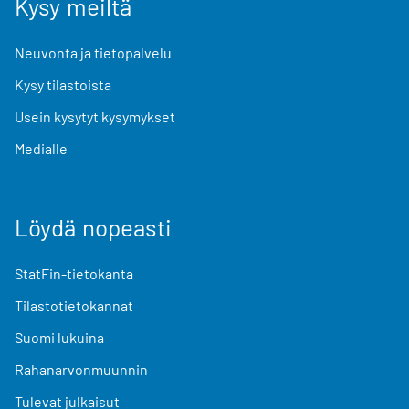
Kysy meiltä
Neuvonta ja tietopalvelu
Kysy tilastoista
Usein kysytyt kysymykset
Medialle
Löydä nopeasti
StatFin-tietokanta
Tilastotietokannat
Suomi lukuina
Rahanarvonmuunnin
Tulevat julkaisut