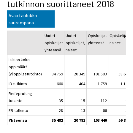
tutkinnon suorittaneet 2018
Avaa taulukko
suurempana
Uudet
Uudet
Opiskelijat
Opiskelijat,
opiskelijat
opiskelijat,
yhteensä
naiset
yhteensä
naiset
Lukion koko
oppimäärä
(ylioppilastutkinto)
34 759
20 349
101 503
58 620
IB-tutkinto
660
404
1 759
1 110
Reifeprüfung-
tutkinto
35
15
112
60
EB-tutkinto
28
13
66
30
Yhteensä
35 482
20 781
103 440
59 820