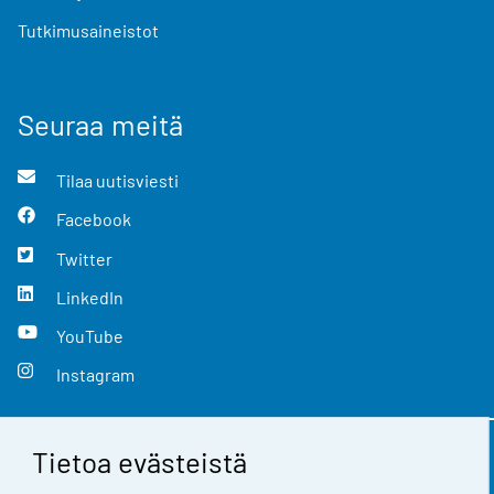
Tutkimusaineistot
Seuraa meitä
Tilaa uutisviesti
Facebook
Twitter
LinkedIn
YouTube
Instagram
Tietoa evästeistä
Yhteystiedot