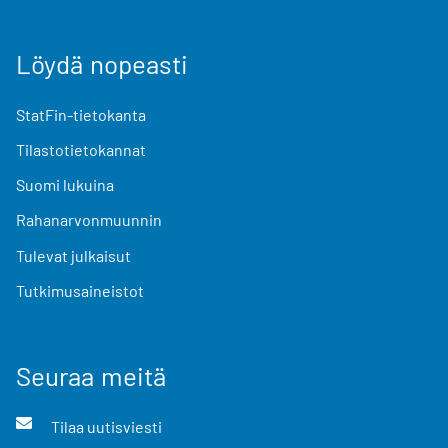
Löydä nopeasti
StatFin-tietokanta
Tilastotietokannat
Suomi lukuina
Rahanarvonmuunnin
Tulevat julkaisut
Tutkimusaineistot
Seuraa meitä
Tilaa uutisviesti