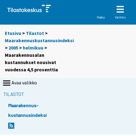
Valikko
Haku
Etusivu
>
Tilastot
>
Maarakennuskustannusindeksi
>
2005
>
helmikuu
>
Maarakennusalan
kustannukset nousivat
vuodessa 4,5 prosenttia
Avaa valikko
TILASTOT
Maarakennus-
kustannusindeksi
S
S
i
i