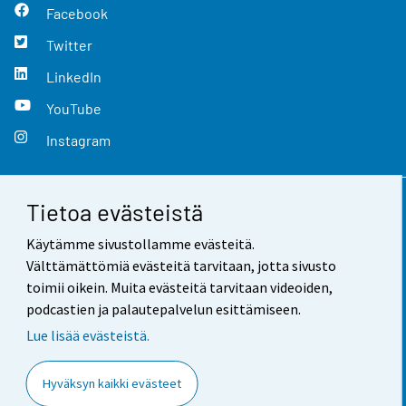
Facebook
Twitter
LinkedIn
YouTube
Instagram
Tietoa evästeistä
Yhteystiedot
Käytämme sivustollamme evästeitä.
Palaute
Välttämättömiä evästeitä tarvitaan, jotta sivusto
toimii oikein. Muita evästeitä tarvitaan videoiden,
Käyttöehdot
podcastien ja palautepalvelun esittämiseen.
Tietosuoja
Lue lisää evästeistä.
Saavutettavuus
Hyväksyn kaikki evästeet
Tietoa sivustosta