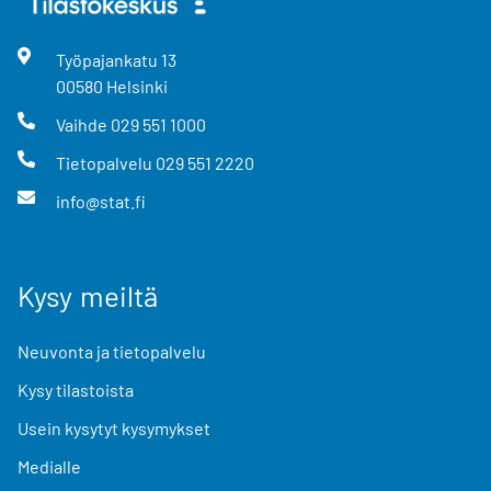
Työpajankatu
13
00580
Helsinki
Vaihde
029 551 1000
Tietopalvelu
029 551 2220
info@stat.fi
Kysy meiltä
Neuvonta ja tietopalvelu
Kysy tilastoista
Usein kysytyt kysymykset
Medialle