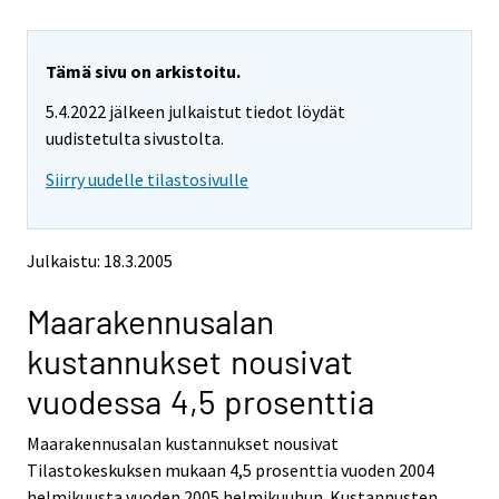
i
i
r
r
r
r
y
y
Tämä sivu on arkistoitu.
t
t
5.4.2022 jälkeen julkaistut tiedot löydät
t
t
o
o
uudistetulta sivustolta.
i
i
Siirry uudelle tilastosivulle
s
s
e
e
e
e
n
n
Julkaistu: 18.3.2005
p
p
a
a
Maarakennusalan
l
l
v
v
kustannukset nousivat
e
e
l
l
vuodessa 4,5 prosenttia
u
u
u
u
Maarakennusalan kustannukset nousivat
n
n
Tilastokeskuksen mukaan 4,5 prosenttia vuoden 2004
.
.
helmikuusta vuoden 2005 helmikuuhun. Kustannusten