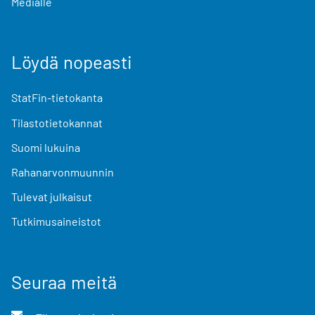
Medialle
Löydä nopeasti
StatFin-tietokanta
Tilastotietokannat
Suomi lukuina
Rahanarvonmuunnin
Tulevat julkaisut
Tutkimusaineistot
Seuraa meitä