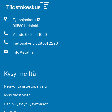
Työpajankatu
13
00580
Helsinki
Vaihde
029 551 1000
Tietopalvelu
029 551 2220
info@stat.fi
Kysy meiltä
Neuvonta ja tietopalvelu
Kysy tilastoista
Usein kysytyt kysymykset