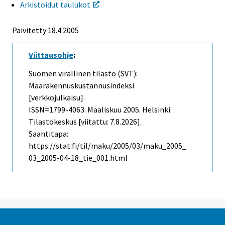
Arkistoidut taulukot
Päivitetty
18.4.2005
Viittausohje
:
Suomen virallinen tilasto (SVT):
Maarakennuskustannusindeksi
[verkkojulkaisu].
ISSN=1799-4063.
Maaliskuu
2005. Helsinki:
Tilastokeskus [viitattu: 7.8.2026].
Saantitapa:
https://stat.fi/til/maku/2005/03/maku_2005_
03_2005-04-18_tie_001.html