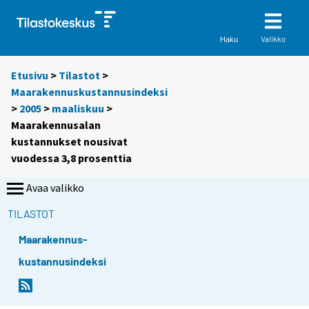
Valikko
Haku
Etusivu
>
Tilastot
>
Maarakennuskustannusindeksi
>
2005
>
maaliskuu
>
Maarakennusalan
kustannukset nousivat
vuodessa 3,8 prosenttia
Avaa valikko
TILASTOT
Maarakennus-
kustannusindeksi
S
S
i
i