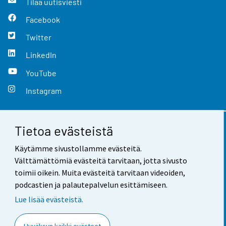
Tilaa uutisviesti
Facebook
Twitter
LinkedIn
YouTube
Instagram
Tietoa evästeistä
Yhteystiedot
Käytämme sivustollamme evästeitä.
Palaute
Välttämättömiä evästeitä tarvitaan, jotta sivusto
toimii oikein. Muita evästeitä tarvitaan videoiden,
Käyttöehdot
podcastien ja palautepalvelun esittämiseen.
Tietosuoja
Lue lisää evästeistä.
Saavutettavuus
Hyväksyn kaikki evästeet