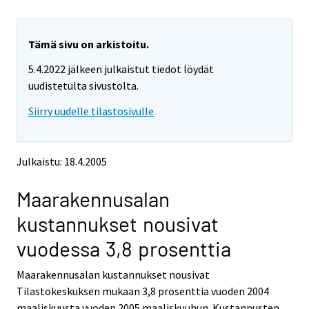
i
i
r
r
r
r
y
y
Tämä sivu on arkistoitu.
t
t
5.4.2022 jälkeen julkaistut tiedot löydät
t
t
o
o
uudistetulta sivustolta.
i
i
Siirry uudelle tilastosivulle
s
s
e
e
e
e
n
n
Julkaistu: 18.4.2005
p
p
a
a
Maarakennusalan
l
l
v
v
kustannukset nousivat
e
e
l
l
vuodessa 3,8 prosenttia
u
u
u
u
Maarakennusalan kustannukset nousivat
n
n
Tilastokeskuksen mukaan 3,8 prosenttia vuoden 2004
.
.
maaliskuusta vuoden 2005 maaliskuuhun. Kustannusten