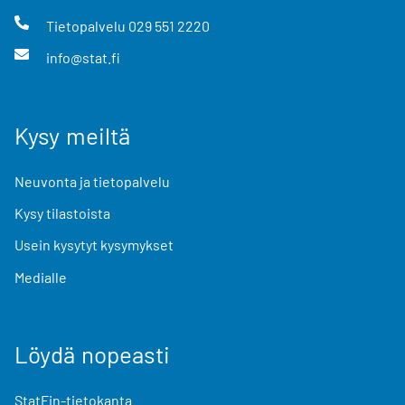
Tietopalvelu
029 551 2220
info@stat.fi
Kysy meiltä
Neuvonta ja tietopalvelu
Kysy tilastoista
Usein kysytyt kysymykset
Medialle
Löydä nopeasti
StatFin-tietokanta