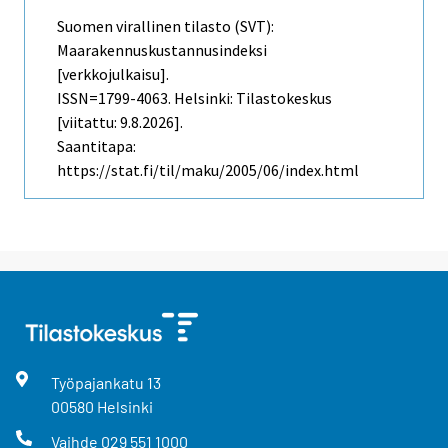
Suomen virallinen tilasto (SVT):
Maarakennuskustannusindeksi
[verkkojulkaisu].
ISSN=1799-4063. Helsinki: Tilastokeskus
[viitattu: 9.8.2026].
Saantitapa:
https://stat.fi/til/maku/2005/06/index.html
Työpajankatu
13
00580
Helsinki
Vaihde
029 551 1000