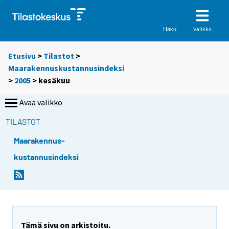
Valikko
Haku
Etusivu
>
Tilastot
>
Maarakennuskustannusindeksi
>
2005
>
kesäkuu
Avaa valikko
TILASTOT
Maarakennus-
kustannusindeksi
Tämä sivu on arkistoitu.