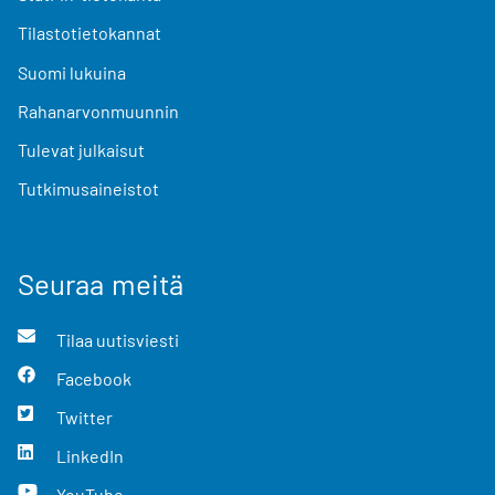
Tilastotietokannat
Suomi lukuina
Rahanarvonmuunnin
Tulevat julkaisut
Tutkimusaineistot
Seuraa meitä
Tilaa uutisviesti
Facebook
Twitter
LinkedIn
YouTube