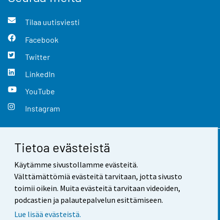
Tilaa uutisviesti
Facebook
Twitter
LinkedIn
YouTube
Instagram
Tietoa evästeistä
Yhteystiedot
Käytämme sivustollamme evästeitä.
Palaute
Välttämättömiä evästeitä tarvitaan, jotta sivusto
toimii oikein. Muita evästeitä tarvitaan videoiden,
Käyttöehdot
podcastien ja palautepalvelun esittämiseen.
Tietosuoja
Lue lisää evästeistä.