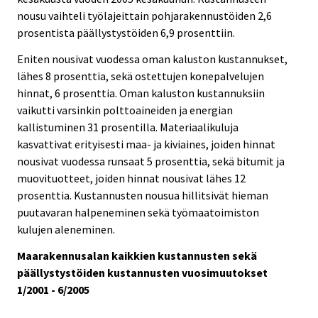
nousu vaihteli työlajeittain pohjarakennustöiden 2,6
prosentista päällystystöiden 6,9 prosenttiin.
Eniten nousivat vuodessa oman kaluston kustannukset,
lähes 8 prosenttia, sekä ostettujen konepalvelujen
hinnat, 6 prosenttia. Oman kaluston kustannuksiin
vaikutti varsinkin polttoaineiden ja energian
kallistuminen 31 prosentilla. Materiaalikuluja
kasvattivat erityisesti maa- ja kiviaines, joiden hinnat
nousivat vuodessa runsaat 5 prosenttia, sekä bitumit ja
muovituotteet, joiden hinnat nousivat lähes 12
prosenttia. Kustannusten nousua hillitsivät hieman
puutavaran halpeneminen sekä työmaatoimiston
kulujen aleneminen.
Maarakennusalan kaikkien kustannusten sekä
päällystystöiden kustannusten vuosimuutokset
1/2001 - 6/2005