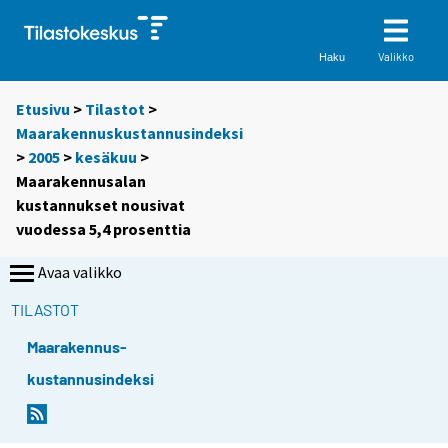
Valikko
Haku
Etusivu
>
Tilastot
>
Maarakennuskustannusindeksi
>
2005
>
kesäkuu
>
Maarakennusalan
kustannukset nousivat
vuodessa 5,4 prosenttia
Avaa valikko
TILASTOT
Maarakennus-
kustannusindeksi
S
S
i
i