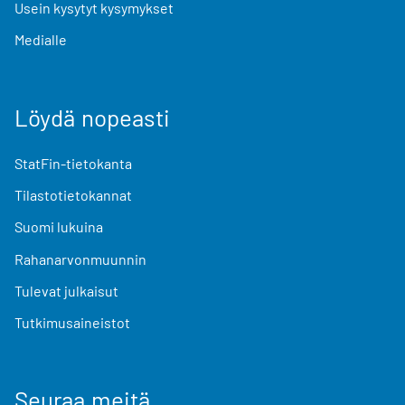
Usein kysytyt kysymykset
Medialle
Löydä nopeasti
StatFin-tietokanta
Tilastotietokannat
Suomi lukuina
Rahanarvonmuunnin
Tulevat julkaisut
Tutkimusaineistot
Seuraa meitä