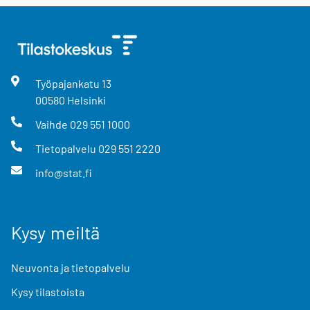
Työpajankatu
13
00580
Helsinki
Vaihde
029 551 1000
Tietopalvelu
029 551 2220
info@stat.fi
Kysy meiltä
Neuvonta ja tietopalvelu
Kysy tilastoista