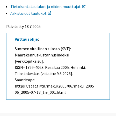
Tietokantataulukot ja niiden muuttujat
Arkistoidut taulukot
Päivitetty
18.7.2005
Viittausohje
:
Suomen virallinen tilasto (SVT):
Maarakennuskustannusindeksi
[verkkojulkaisu].
ISSN=1799-4063.
Kesäkuu
2005. Helsinki:
Tilastokeskus [viitattu: 9.8.2026].
Saantitapa:
https://stat.fi/til/maku/2005/06/maku_2005_
06_2005-07-18_tie_001.html