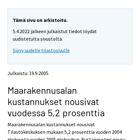
i
i
r
r
r
r
y
y
Tämä sivu on arkistoitu.
t
t
5.4.2022 jälkeen julkaistut tiedot löydät
t
t
o
o
uudistetulta sivustolta.
i
i
Siirry uudelle tilastosivulle
s
s
e
e
e
e
n
n
Julkaistu: 19.9.2005
p
p
a
a
Maarakennusalan
l
l
v
v
kustannukset nousivat
e
e
l
l
vuodessa 5,2 prosenttia
u
u
u
u
Maarakennusalan kustannukset nousivat
n
n
Tilastokeskuksen mukaan 5,2 prosenttia vuoden 2004
.
.
elokuusta vuoden 2005 elokuuhun. Kustannusten nousu