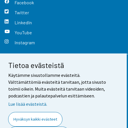
Facebook
Twitter
LinkedIn
YouTube
Instagram
Tietoa evästeistä
Yhteystiedot
Käytämme sivustollamme evästeitä.
Palaute
Välttämättömiä evästeitä tarvitaan, jotta sivusto
toimii oikein. Muita evästeitä tarvitaan videoiden,
Käyttöehdot
podcastien ja palautepalvelun esittämiseen.
Tietosuoja
Lue lisää evästeistä.
Saavutettavuus
Hyväksyn kaikki evästeet
Tietoa sivustosta