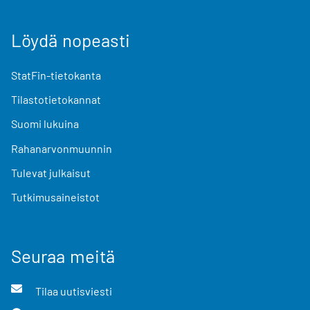
Löydä nopeasti
StatFin-tietokanta
Tilastotietokannat
Suomi lukuina
Rahanarvonmuunnin
Tulevat julkaisut
Tutkimusaineistot
Seuraa meitä
Tilaa uutisviesti