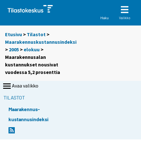
Valikko
Haku
Etusivu
>
Tilastot
>
Maarakennuskustannusindeksi
>
2005
>
elokuu
>
Maarakennusalan
kustannukset nousivat
vuodessa 5,2 prosenttia
Avaa valikko
TILASTOT
Maarakennus-
kustannusindeksi
S
S
i
i