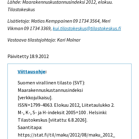
Lähde: Maarakennuskustannusindeksi 2012, elokuu.
Tilastokeskus
Lisätietoja: Matias Kemppainen 09 1734 3564, Meri
Vikman 09 1734 3369,
kui.tilastokeskus@tilastokeskus.fi
Vastaava tilastojohtaja: Kari Molnar
Päivitetty 18.9.2012
Viittausohje
:
Suomen virallinen tilasto (SVT):
Maarakennuskustannusindeksi
[verkkojulkaisu].
ISSN=1799-4063.
Elokuu
2012, Liitetaulukko 2.
M-, K-, S- ja H-indeksit 2005=100 . Helsinki:
Tilastokeskus [viitattu: 6.8.2026].
Saantitapa:
https://stat.fi/til/maku/2012/08/maku_2012_