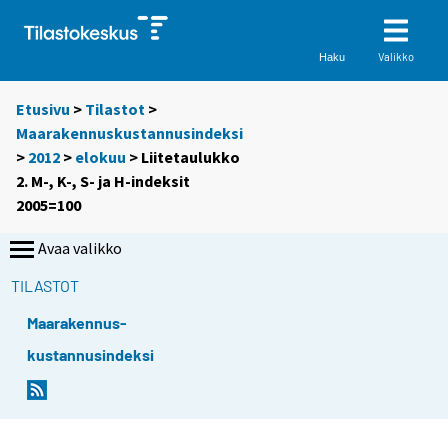
Valikko
Haku
Etusivu
>
Tilastot
>
Maarakennuskustannusindeksi
>
2012
>
elokuu
> Liitetaulukko
2. M-, K-, S- ja H-indeksit
2005=100
Avaa valikko
TILASTOT
Maarakennus-
kustannusindeksi