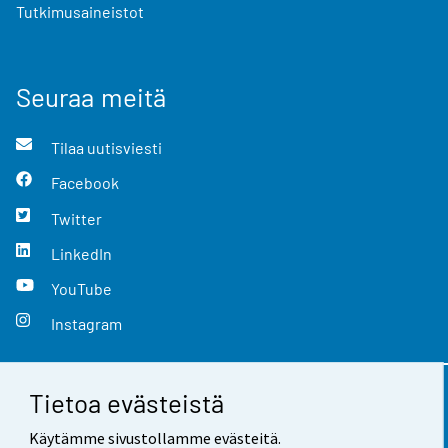
Tutkimusaineistot
Seuraa meitä
Tilaa uutisviesti
Facebook
Twitter
LinkedIn
YouTube
Instagram
Tietoa evästeistä
Yhteystiedot
Käytämme sivustollamme evästeitä.