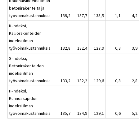
Kokonaisindeksi ilman
betonirakenteita ja
työvoimakustannuksia
139,2
137,7
133,5
1,1
4,2
K-indeksi,
Kalliorakenteiden
indeksi ilman
työvoimakustannuksia
132,8
132,4
127,9
0,3
3,9
S-indeksi,
Betonirakenteiden
indeksi ilman
työvoimakustannuksia
133,2
132,2
129,6
0,8
2,8
H-indeksi,
Kunnossapidon
indeksi ilman
työvoimakustannuksia
135,7
134,9
129,1
0,6
5,2