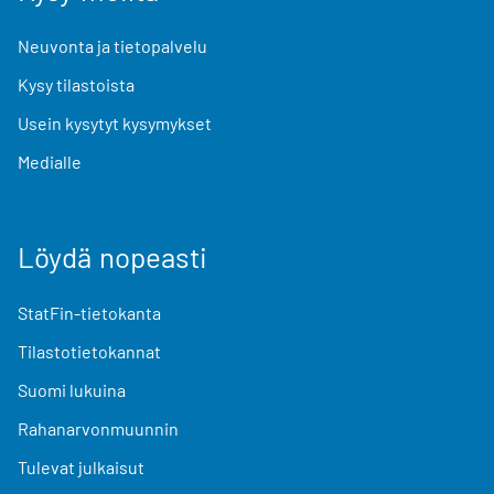
Neuvonta ja tietopalvelu
Kysy tilastoista
Usein kysytyt kysymykset
Medialle
Löydä nopeasti
StatFin-tietokanta
Tilastotietokannat
Suomi lukuina
Rahanarvonmuunnin
Tulevat julkaisut