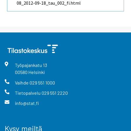
08_2012-09-18_tau_002_fi.html
Työpajankatu
13
00580
Helsinki
Vaihde
029 551 1000
Tietopalvelu
029 551 2220
info@stat.fi
Kysy meiltä