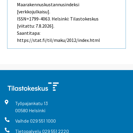
Maarakennuskustannusindeksi
[verkkojulkaisu].
ISSN=1799-4063. Helsinki: Tilastokeskus
[viitattu: 7.8.2026].
Saantitapa:
https://stat.fi/til/maku/2012/index.html
Työpajankatu
13
00580
Helsinki
Vaihde
029 551 1000
Tietopalvelu
029 551 2220