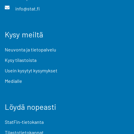
info@stat.fi
Kysy meiltä
Neuvonta ja tietopalvelu
Kysy tilastoista
Usein kysytyt kysymykset
Medialle
Löydä nopeasti
StatFin-tietokanta
Tilastotietokannat