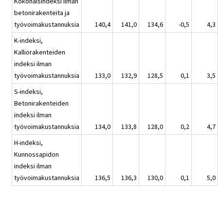
Kokonaisindeksi ilman
betonirakenteita ja
työvoimakustannuksia
140,4
141,0
134,6
-0,5
4,3
K-indeksi,
Kalliorakenteiden
indeksi ilman
työvoimakustannuksia
133,0
132,9
128,5
0,1
3,5
S-indeksi,
Betonirakenteiden
indeksi ilman
työvoimakustannuksia
134,0
133,8
128,0
0,2
4,7
H-indeksi,
Kunnossapidon
indeksi ilman
työvoimakustannuksia
136,5
136,3
130,0
0,1
5,0