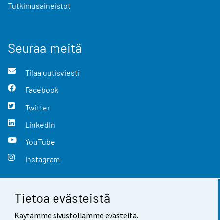
Tutkimusaineistot
Seuraa meitä
Tilaa uutisviesti
Facebook
Twitter
LinkedIn
YouTube
Instagram
Tietoa evästeistä
Yhteystiedot
Käytämme sivustollamme evästeitä.