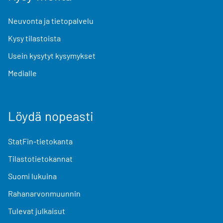
Neuvonta ja tietopalvelu
Kysy tilastoista
Usein kysytyt kysymykset
Medialle
Löydä nopeasti
StatFin-tietokanta
Tilastotietokannat
Suomi lukuina
Rahanarvonmuunnin
Tulevat julkaisut