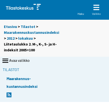
Valikko
Haku
Etusivu
>
Tilastot
>
Maarakennuskustannusindeksi
>
2012
>
lokakuu
>
Liitetaulukko 2. M-, K-, S- ja H-
indeksit 2005=100
Avaa valikko
TILASTOT
Maarakennus-
kustannusindeksi