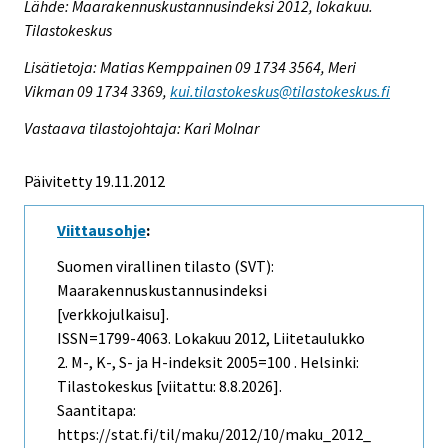
Lähde: Maarakennuskustannusindeksi 2012, lokakuu.
Tilastokeskus
Lisätietoja: Matias Kemppainen 09 1734 3564, Meri
Vikman 09 1734 3369,
kui.tilastokeskus@tilastokeskus.fi
Vastaava tilastojohtaja: Kari Molnar
Päivitetty 19.11.2012
Viittausohje
:
Suomen virallinen tilasto (SVT):
Maarakennuskustannusindeksi
[verkkojulkaisu].
ISSN=1799-4063.
Lokakuu
2012, Liitetaulukko
2. M-, K-, S- ja H-indeksit 2005=100 . Helsinki:
Tilastokeskus [viitattu: 8.8.2026].
Saantitapa:
https://stat.fi/til/maku/2012/10/maku_2012_