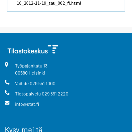
10_2012-11-19_tau_002_fi.html
Työpajankatu
13
00580
Helsinki
Vaihde
029 551 1000
Tietopalvelu
029 551 2220
info@stat.fi
Kysy meiltä